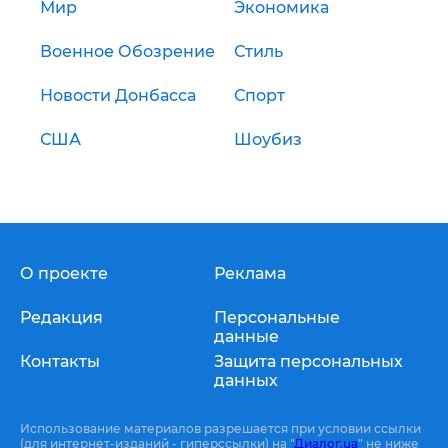
Мир
Экономика
Военное Обозрение
Стиль
Новости Донбасса
Спорт
США
Шоубиз
О проекте
Реклама
Редакция
Персональные
данные
Контакты
Защита персональных
данных
Использование материалов разрешается при условии ссылки
(для интернет-изданий - гиперссылки) на "
Диалог.ua
" не ниже