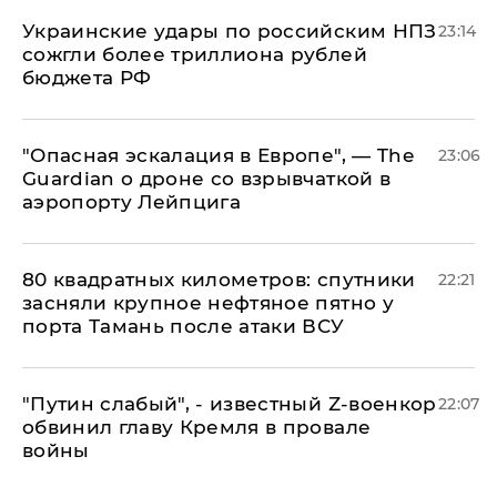
Украинские удары по российским НПЗ
23:14
сожгли более триллиона рублей
бюджета РФ
"Опасная эскалация в Европе", — The
23:06
Guardian о дроне со взрывчаткой в
аэропорту Лейпцига
80 квадратных километров: спутники
22:21
засняли крупное нефтяное пятно у
порта Тамань после атаки ВСУ
​"Путин слабый", - известный Z-военкор
22:07
обвинил главу Кремля в провале
войны