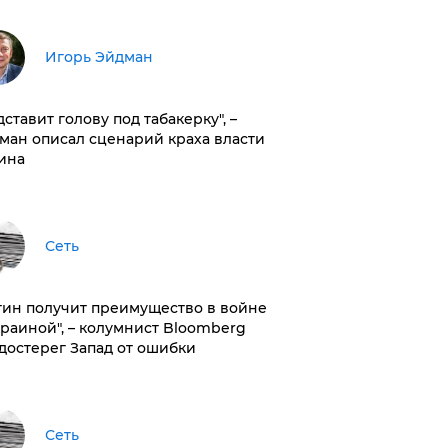
Игорь Эйдман
дставит голову под табакерку", –
ман описал сценарий краха власти
ина
Сеть
тин получит преимущество в войне
краиной", – колумнист Bloomberg
достерег Запад от ошибки
Сеть