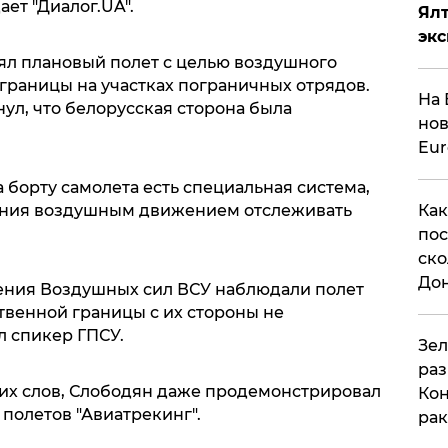
ет "Диалог.UA".
Ял
эк
нял плановый полет с целью воздушного
границы на участках пограничных отрядов.
На 
ул, что белорусская сторона была
нов
Eu
а борту самолета есть специальная система,
ения воздушным движением отслеживать
Как
пос
ско
До
ения Воздушных сил ВСУ наблюдали полет
твенной границы с их стороны не
л спикер ГПСУ.
​Зе
раз
их слов, Слободян даже продемонстрировал
Кон
полетов "Авиатрекинг".
рак