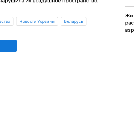
 нарушила их воздушное пространство.
Жит
ество
Новости Украины
Беларусь
рас
вз