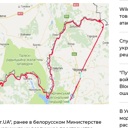
​Wi
тов
ата
Спу
укр
ре
"Пу
вой
Blo
ош
В У
мод
г.UA", ранее в белорусском Министерстве
ра