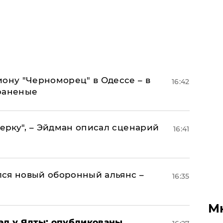
иону "Черноморец" в Одессе – в
16:42
раненые
керку", – Эйдман описал сценарий
16:41
ся новый оборонный альянс –
16:35
М
рад у Ялты: опубликованы