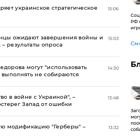
оряет украинское стратегическое
15:06
Соц
РФ 
игр
аинцы ожидают завершения войны и
15:03
См
, – результаты опроса
Б
едорова могут "использовать
14:30
о выполнять не собираются
о в войне с Украиной", –
13:48
стерег Запад от ошибки
Заг
мог
поо
ую модификацию "Герберы" –
13:32
соб