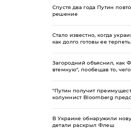
Спустя два года Путин повт
решение
Стало известно, когда укр
как долго готовы ее терпеть
Загородний объяснил, как Ф
втемную", пообещав то, чег
"Путин получит преимуществ
колумнист Bloomberg предо
В Украине обнаружили нов
детали раскрыл Флеш