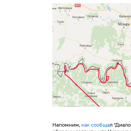
Напомним,
как сообща
л "Диало