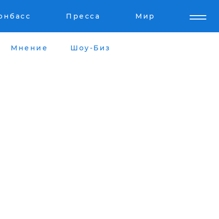
онбасс
Пресса
Мир
Мнение
Шоу-Биз