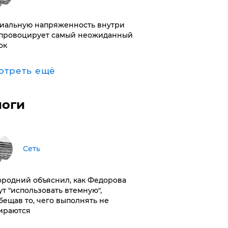
иальную напряженность внутри
провоцирует самый неожиданный
ок
отреть ещё
логи
Сеть
ородний объяснил, как Федорова
ут "использовать втемную",
бещав то, чего выполнять не
ираются