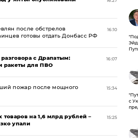
16:27
влян после обстрелов
16:10
аинцев готовы отдать Донбасс РФ
​"По
Эйд
Пут
 разговора с Драпатым:
16:07
и ракеты для ПВО
йший пожар после мощного
15:34
"Пу
с У
пре
х товаров на 1,6 млрд рублей –
15:25
езко упали