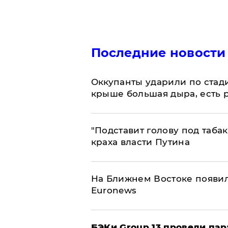
Последние новости
Оккупанты ударили по стад
крыше большая дыра, есть 
​"Подставит голову под таба
краха власти Путина
На Ближнем Востоке появил
Euronews
​БЭКи Group 13 провели па