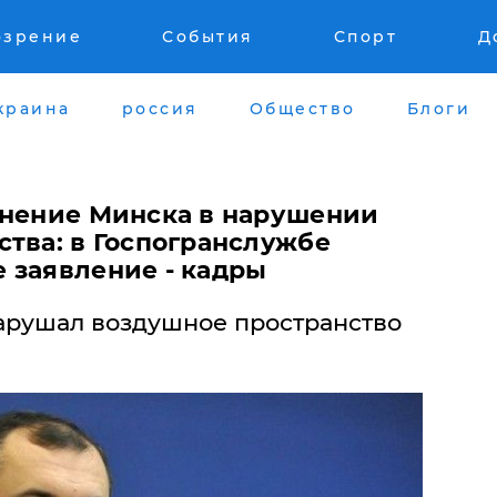
озрение
События
Спорт
Д
краина
россия
Общество
Блоги
инение Минска в нарушении
ства: в Госпогранслужбе
 заявление - кадры
арушал воздушное пространство