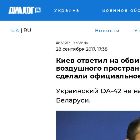
Украина
Военное об
| RU
UA
Новости
У
ДИАЛОГ
УКРАИНА
28 сентября 2017, 17:38
Киев ответил на обв
воздушного простран
сделали официальное
Украинский DA-42 не н
Беларуси.