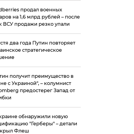
ldberries продал военных
аров на 1,6 млрд рублей – после
к ВСУ продажи резко упали
стя два года Путин повторяет
аинское стратегическое
шение
тин получит преимущество в
не с Украиной", – колумнист
omberg предостерег Запад от
ибки
краине обнаружили новую
ификацию "Герберы" – детали
скрыл Флеш