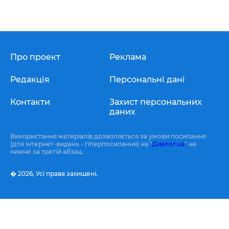
Про проект
Реклама
Редакція
Персональні дані
Контакти
Захист персональних
даних
Використання матеріалів дозволяється за умови посилання
(для інтернет-видань - гіперпосилання) на "
Диалог.ua
" не
нижче за третій абзац.
� 2026,
Усі права захищені.