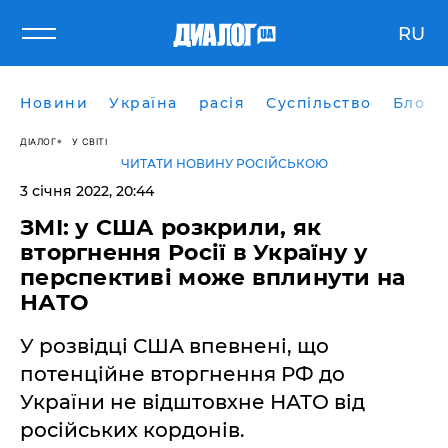
RU
Новини
Україна
расія
Суспільство
Блоги
ДІАЛОГ
У СВІТІ
ЧИТАТИ НОВИНУ РОСІЙСЬКОЮ
3 січня 2022, 20:44
ЗМІ: у США розкрили, як
вторгнення Росії в Україну у
перспективі може вплинути на
НАТО
У розвідці США впевнені, що
потенційне вторгнення РФ до
України не відштовхне НАТО від
російських кордонів.