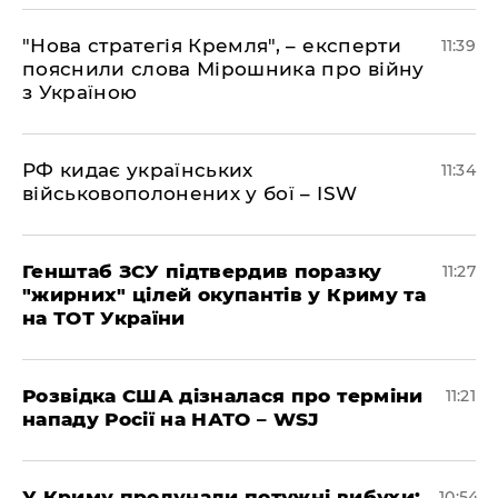
"Нова стратегія Кремля", – експерти
11:39
пояснили слова Мірошника про війну
з Україною
РФ кидає українських
11:34
військовополонених у бої – ISW
Генштаб ЗСУ підтвердив поразку
11:27
"жирних" цілей окупантів у Криму та
на ТОТ України
Розвідка США дізналася про терміни
11:21
нападу Росії на НАТО – WSJ
У Криму пролунали потужні вибухи:
10:54