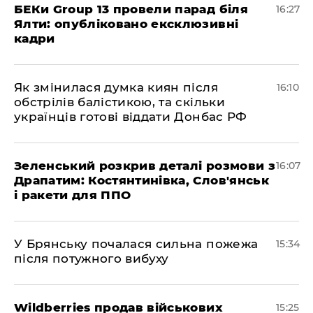
БЕКи Group 13 провели парад біля
16:27
Ялти: опубліковано ексклюзивні
кадри
Як змінилася думка киян після
16:10
обстрілів балістикою, та скільки
українців готові віддати Донбас РФ
Зеленський розкрив деталі розмови з
16:07
Драпатим: Костянтинівка, Слов'янськ
і ракети для ППО
У Брянську почалася сильна пожежа
15:34
після потужного вибуху
Wildberries продав військових
15:25