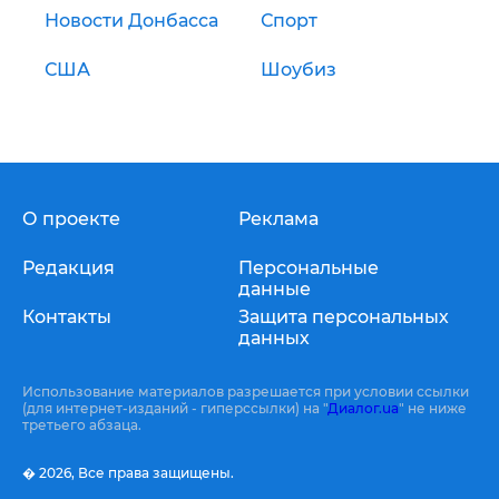
Новости Донбасса
Спорт
США
Шоубиз
О проекте
Реклама
Редакция
Персональные
данные
Контакты
Защита персональных
данных
Использование материалов разрешается при условии ссылки
(для интернет-изданий - гиперссылки) на "
Диалог.ua
" не ниже
третьего абзаца.
� 2026,
Все права защищены.