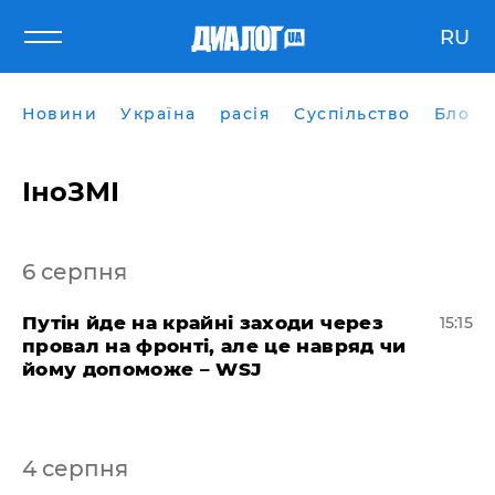
RU
Новини
Україна
расія
Суспільство
Блоги
ІноЗМІ
6 серпня
Путін йде на крайні заходи через
15:15
провал на фронті, але це навряд чи
йому допоможе – WSJ
4 серпня