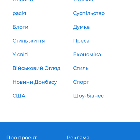
расія
Суспільство
Блоги
Думка
Стиль життя
Преса
У світі
Економіка
Військовий Огляд
Стиль
Новини Донбасу
Спорт
США
Шоу-бізнес
Про проект
Реклама