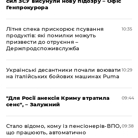
сил ЗСУ висунули нову підозру – Офіс
Генпрокурора
Літня спека прискорює псування
10:35
продуктів: які помилки можуть
призвести до отруєння –
Держпродспоживслужба
Українські десантники почали воювати
10:29
на італійських бойових машинах Puma
"Для Росії анексія Криму втратила
09:44
сенс", – Залужний
Стало відомо, кому із пенсіонерів-ВПО,
09:38
що працюють, автоматично