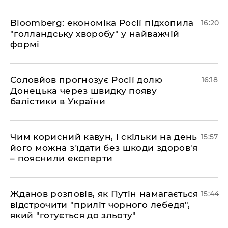
Bloomberg: економіка Росії підхопила
16:20
"голландську хворобу" у найважчій
формі
Соловйов прогнозує Росії долю
16:18
Донецька через швидку появу
балістики в України
Чим корисний кавун, і скільки на день
15:57
його можна з'їдати без шкоди здоров'я
– пояснили експерти
Жданов розповів, як Путін намагається
15:44
відстрочити "приліт чорного лебедя",
який "готується до зльоту"