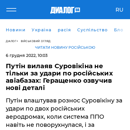
RU
Новини
Україна
расія
Суспільство
Блоги
ДІАЛОГ
ВІЙСЬКОВИЙ ОГЛЯД
ЧИТАТИ НОВИНУ РОСІЙСЬКОЮ
6 грудня 2022, 10:03
Путін вилаяв Суровікіна не
тільки за удари по російських
авіабазах: Геращенко озвучив
нові деталі
Путін влаштував рознос Суровікіну за
удари по двох російських
аеродромах, коли система ППО
навіть не поворухнулася, і за