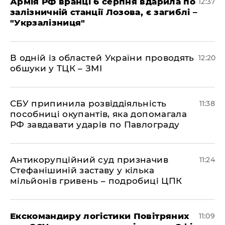
Армія РФ вранці 6 серпня вдарила по
12:37
залізничній станції Лозова, є загиблі –
"Укрзалізниця"
В одній із областей України проводять
12:20
обшуки у ТЦК – ЗМІ
СБУ припинила розвіддіяльність
11:38
пособниці окупантів, яка допомагала
РФ завдавати ударів по Павлограду
Антикорупційний суд призначив
11:24
Стефанішиній заставу у кілька
мільйонів гривень – подробиці ЦПК
Екскомандиру логістики Повітряних
11:09