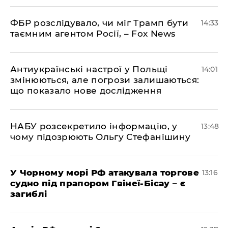
ФБР розслідувало, чи міг Трамп бути
14:33
таємним агентом Росії, – Fox News
Антиукраїнські настрої у Польщі
14:01
змінюються, але погрози залишаються:
що показало нове дослідження
НАБУ розсекретило інформацію, у
13:48
чому підозрюють Ольгу Стефанішину
У Чорному морі РФ атакувала торгове
13:16
судно під прапором Гвінеї-Бісау – є
загиблі