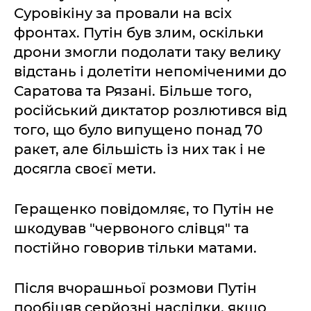
Суровікіну за провали на всіх
фронтах. Путін був злим, оскільки
дрони змогли подолати таку велику
відстань і долетіти непоміченими до
Саратова та Рязані. Більше того,
російський диктатор розлютився від
того, що було випущено понад 70
ракет, але більшість із них так і не
досягла своєї мети.
Геращенко повідомляє, то Путін не
шкодував "червоного слівця" та
постійно говорив тільки матами.
Після вчорашньої розмови Путін
пообіцяв серйозні наслідки, якщо