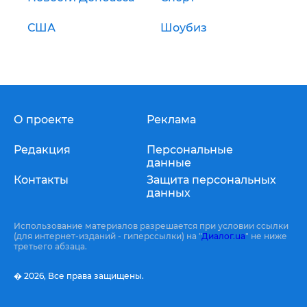
США
Шоубиз
О проекте
Реклама
Редакция
Персональные
данные
Контакты
Защита персональных
данных
Использование материалов разрешается при условии ссылки
(для интернет-изданий - гиперссылки) на "
Диалог.ua
" не ниже
третьего абзаца.
� 2026,
Все права защищены.