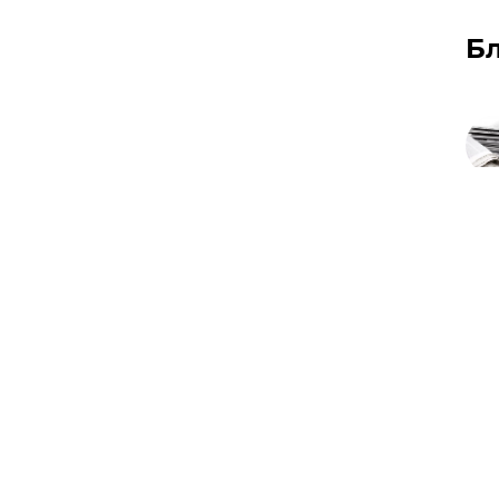
Б
​"М
Кре
удві
Жда
від
який