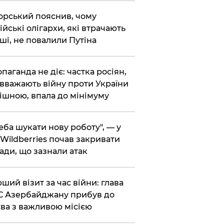
корський пояснив, чому
ійські олігархи, які втрачають
ші, не повалили Путіна
опаганда не діє: частка росіян,
 вважають війну проти України
ішною, впала до мінімуму
реба шукати нову роботу", — у
Wildberries почав закривати
ади, що зазнали атак
рший візит за час війни: глава
 Азербайджану прибув до
ва з важливою місією