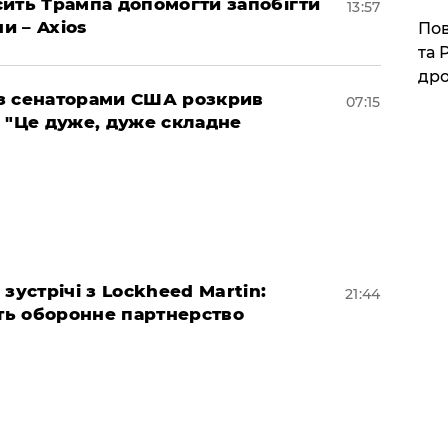
ить Трампа допомогти запобігти
13:57
и – Axios
​По
та 
дро
 із сенаторами США розкрив
07:15
 "Це дуже, дуже складне
зустрічі з Lockheed Martin:
21:44
ь оборонне партнерство