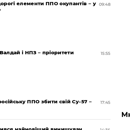
орогі елементи ППО окупантів – у
09:48
Р
 Валдай і НПЗ – пріоритети
15:55
осійську ППО збити свій Су-57 –
17:45
М
збився найновіший винищувач