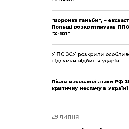
"Воронка ганьби", – ексза
Польщі розкритикував ППО
"Х-101"
У ПС ЗСУ розкрили особливо
підсумки відбиття ударів
Після масованої атаки РФ 
критичну нестачу в Україн
29 липня