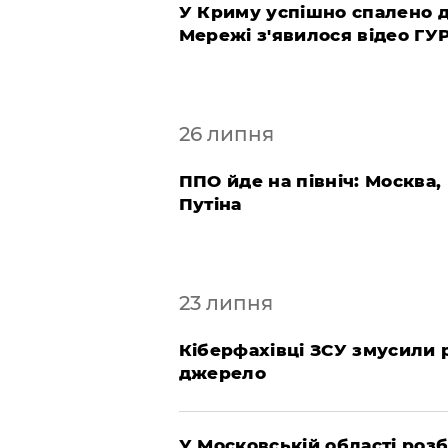
У Криму успішно спалено д
Мережі з'явилося відео ГУ
26 липня
ППО йде на північ: Москва,
Путіна
23 липня
Кіберфахівці ЗСУ змусили р
джерело
У Московській області ро