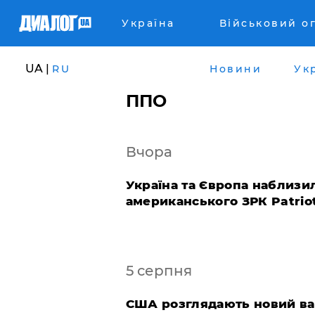
Україна
Військовий о
UA |
RU
Новини
Ук
ППО
Вчора
Україна та Європа наблизи
американського ЗРК Patrio
5 серпня
США розглядають новий вар