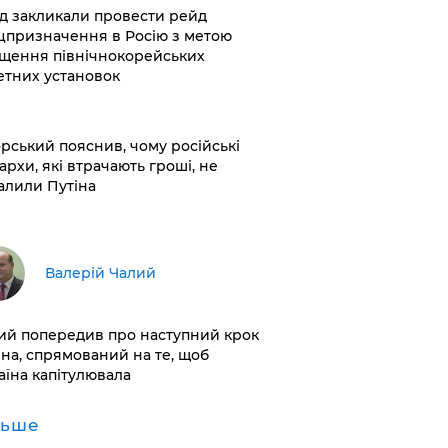
хід закликали провести рейд
цпризначення в Росію з метою
щення північнокорейських
етних установок
корський пояснив, чому російські
архи, які втрачають гроші, не
алили Путіна
Валерій Чалий
лий попередив про наступний крок
іна, спрямований на те, щоб
аїна капітулювала
льше