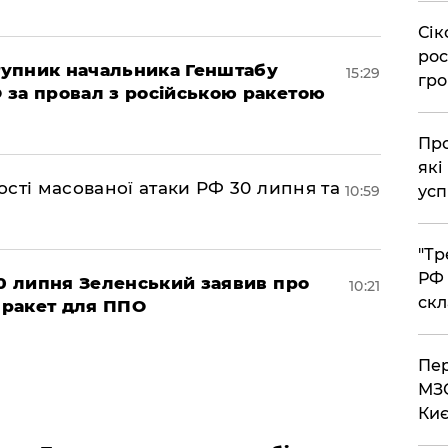
​Сі
рос
ступник начальника Генштабу
15:29
гро
 за провал з російською ракетою
​Пр
які
сті масованої атаки РФ 30 липня та
10:59
усп
​"Т
РФ 
30 липня Зеленський заявив про
10:21
скл
і ракет для ППО
​Пе
МЗС
Киє