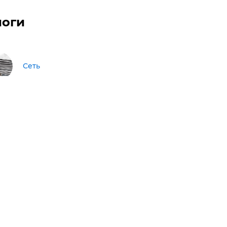
логи
Сеть
оЛоЧКа" завдає удару по кишені
мля: експорт зерна −37,6 %, масла —
чі, вугілля — у кризі
Олег Жданов
нов розповів, як Путін намагається
строчити "приліт чорного лебедя",
 "готується до зльоту"