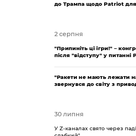
до Трампа щодо Patriot дл
2 серпня
"Припиніть ці ігри!" – кон
після "відступу" у питанні 
"Ракети не мають лежати н
звернувся до світу з приво
30 липня
У Z-каналах свято через пад
слабкий"