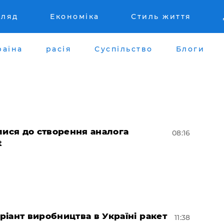
гляд
Економіка
Стиль життя
раїна
расія
Суспільство
Блоги
лися до створення аналога
08:16
t
іант виробництва в Україні ракет
11:38