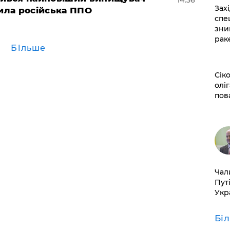
14:36
​За
била російська ППО
спе
зни
рак
Більше
​Сі
оліг
пов
​Ча
Пут
Укр
Бі