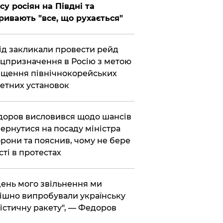
су росіян на Півдні та
ривають "все, що рухається"
хід закликали провести рейд
цпризначення в Росію з метою
щення північнокорейських
етних установок
доров висловився щодо шансів
ернутися на посаду міністра
рони та пояснив, чому не бере
сті в протестах
 день мого звільнення ми
ішно випробували українську
істичну ракету", — Федоров