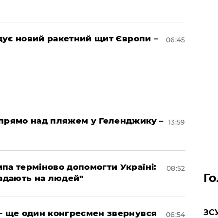
удує новий ракетний щит Європи –
06:45
 прямо над пляжем у Геленджику –
13:59
па терміново допомогти Україні:
08:52
Го
падають на людей"
ЗСУ
– ще один конгресмен звернувся
06:54