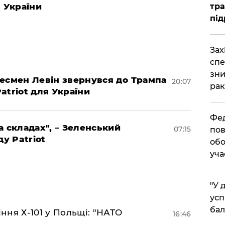
я України
тра
під
​За
спе
зни
гресмен Левін звернувся до Трампа
20:07
рак
Patriot для України
​Фе
а складах", – Зеленський
07:15
пов
ду Patriot
обо
уча
​"У
усп
бал
іння Х-101 у Польщі: "НАТО
16:46