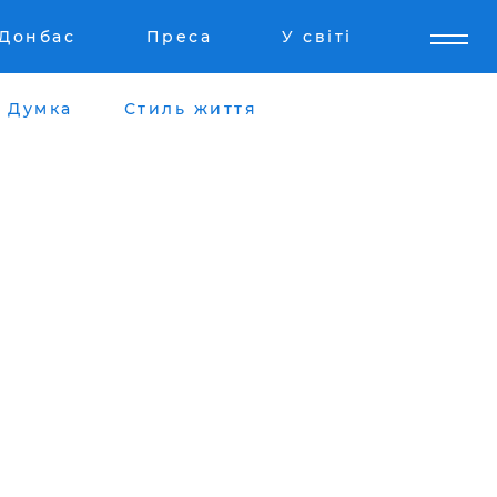
Донбас
Преса
У світі
Думка
Стиль життя