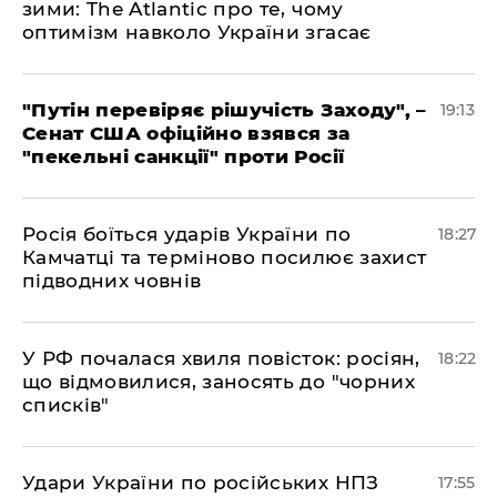
зими: The Atlantic про те, чому
оптимізм навколо України згасає
​"Путін перевіряє рішучість Заходу", –
19:13
Сенат США офіційно взявся за
"пекельні санкції" проти Росії
​Росія боїться ударів України по
18:27
Камчатці та терміново посилює захист
підводних човнів
​У РФ почалася хвиля повісток: росіян,
18:22
що відмовилися, заносять до "чорних
списків"
​Удари України по російських НПЗ
17:55