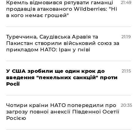
​Кремль відмовився рятувати гаманці
21:49
продавців атакованого Wildberries: "Ні
в кого немає грошей"
​Туреччина, Саудівська Аравія та
21:19
Пакистан створили військовий союз за
прикладом НАТО: Іран у гніві
​У США зробили ще один крок до
21:15
введення "пекельних санкцій" проти
Росії
​Чотири країни НАТО попередили про
20:35
загрозу повної анексії Південної Осетії
Росією