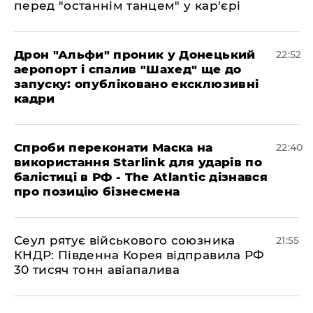
перед "останнім танцем" у кар'єрі
​Дрон "Альфи" проник у Донецький
22:52
аеропорт і спалив "Шахед" ще до
запуску: опубліковано ексклюзивні
кадри
​Спроби переконати Маска на
22:40
використання Starlink для ударів по
балістиці в РФ - The Atlantic дізнався
про позицію бізнесмена
​Сеул рятує військового союзника
21:55
КНДР: Південна Корея відправила РФ
30 тисяч тонн авіапалива