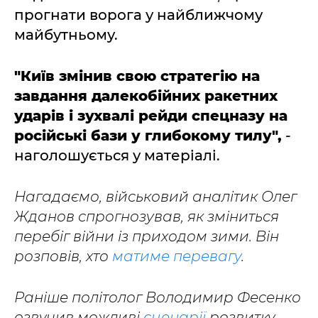
прогнати ворога у найближчому
майбутньому.
"Київ змінив свою стратегію на
завдання далекобійних ракетних
ударів і зухвалі рейди спецназу на
російські бази у глибокому тилу",
-
наголошується у матеріалі.
Нагадаємо, військовий аналітик Олег
Жданов спрогнозував, як зміниться
перебіг війни із приходом зими. Він
розповів, хто
матиме перевагу
.
Раніше політолог Володимир Фесенко
озвучив можливі
сценарії
розвитку