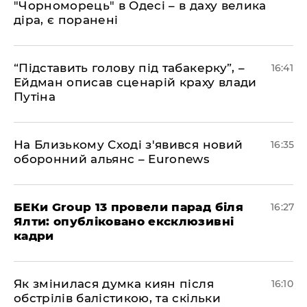
"Чорноморець" в Одесі – в даху велика
діра, є поранені
​“Підставить голову під табакерку”, –
16:41
Ейдман описав сценарій краху влади
Путіна
На Близькому Сході з'явився новий
16:35
оборонний альянс – Euronews
БЕКи Group 13 провели парад біля
16:27
Ялти: опубліковано ексклюзивні
кадри
Як змінилася думка киян після
16:10
обстрілів балістикою, та скільки