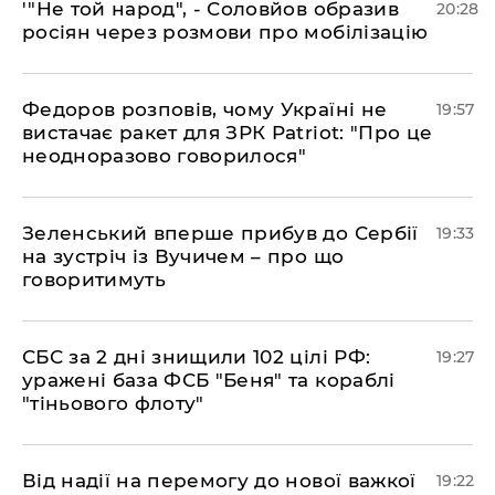
​'"Не той народ", - Соловйов образив
20:28
росіян через розмови про мобілізацію
​Федоров розповів, чому Україні не
19:57
вистачає ракет для ЗРК Patriot: "Про це
неодноразово говорилося"
​Зеленський вперше прибув до Сербії
19:33
на зустріч із Вучичем – про що
говоритимуть
​СБС за 2 дні знищили 102 цілі РФ:
19:27
уражені база ФСБ "Беня" та кораблі
"тіньового флоту"
​Від надії на перемогу до нової важкої
19:22