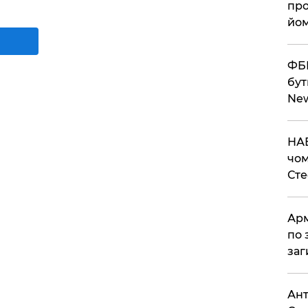
про
йом
ФБР
бут
Ne
НАБ
чом
Ст
Арм
по 
заг
Ант