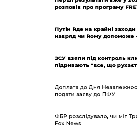
Перші результати вже у 20
розповів про програму FR
Путін йде на крайні заходи
навряд чи йому допоможе 
ЗСУ взяли під контроль клю
підривають "все, що рухаєт
Доплата до Дня Незалежност
подати заяву до ПФУ
ФБР розслідувало, чи міг Тр
Fox News