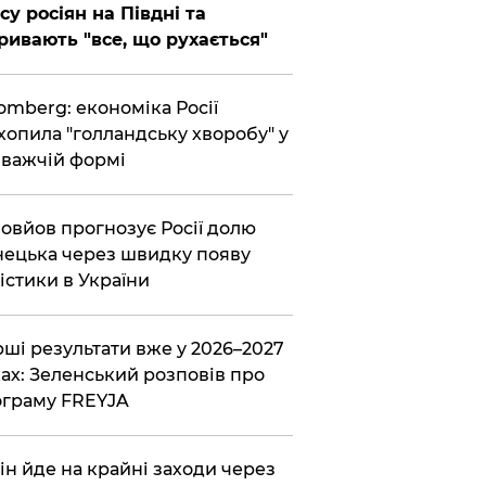
су росіян на Півдні та
ривають "все, що рухається"
omberg: економіка Росії
хопила "голландську хворобу" у
важчій формі
овйов прогнозує Росії долю
ецька через швидку появу
істики в України
ші результати вже у 2026–2027
ах: Зеленський розповів про
граму FREYJA
ін йде на крайні заходи через