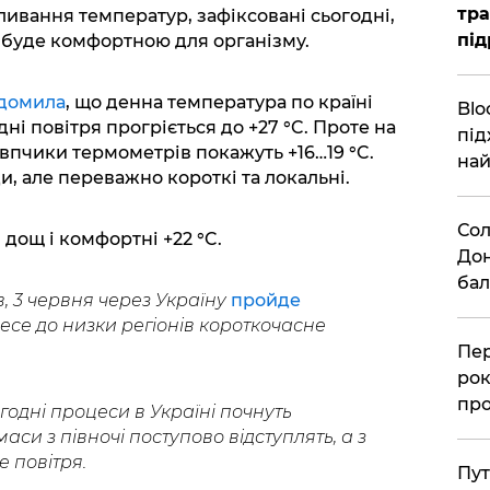
тра
оливання температур, зафіксовані сьогодні,
під
а буде комфортною для організму.
домила
, що денна температура по країні
Blo
дні повітря прогріється до +27 °C. Проте на
під
овпчики термометрів покажуть +16…19 °C.
най
, але переважно короткі та локальні.
Сол
 дощ і комфортні +22 °C.
Дон
бал
, 3 червня через Україну
пройде
есе до низки регіонів короткочасне
Пер
рок
про
годні процеси в Україні почнуть
аси з півночі поступово відступлять, а з
е повітря.
Пут