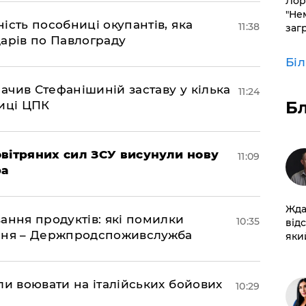
Лор
"Не
ість пособниці окупантів, яка
11:38
заг
арів по Павлограду
Бі
чив Стефанішиній заставу у кілька
11:24
Б
биці ЦПК
вітряних сил ЗСУ висунули нову
11:09
ра
Жда
ання продуктів: які помилки
10:35
від
єння – Держпродспоживслужба
який
ли воювати на італійських бойових
10:29