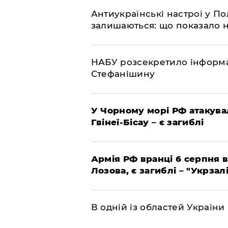
Антиукраїнські настрої у П
залишаються: що показало 
НАБУ розсекретило інформа
Стефанішину
У Чорному морі РФ атакува
Гвінеї-Бісау – є загиблі
Армія РФ вранці 6 серпня в
Лозова, є загиблі – "Укрзал
В одній із областей України