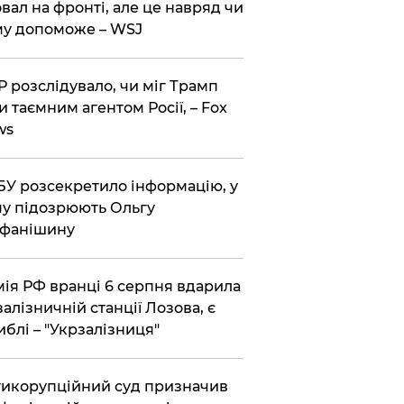
вал на фронті, але це навряд чи
у допоможе – WSJ
 розслідувало, чи міг Трамп
и таємним агентом Росії, – Fox
ws
У розсекретило інформацію, у
у підозрюють Ольгу
ефанішину
ія РФ вранці 6 серпня вдарила
залізничній станції Лозова, є
иблі – "Укрзалізниця"
икорупційний суд призначив