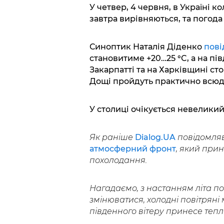
У четвер, 4 червня, в Україні к
завтра вирівняються, та погод
Синоптик Наталія Діденко
пові
становитиме +20…25 °C, а на пів
Закарпатті та на Харківщині ст
Дощі пройдуть практично всюди
У столиці очікується невеликий
Як раніше
Dialog.UA
повідомляв
атмосферний фронт
, який прин
похолодання.
Нагадаємо, з настанням літа по
змінюватися, холодні повітряні м
південного вітеру принесе тепл