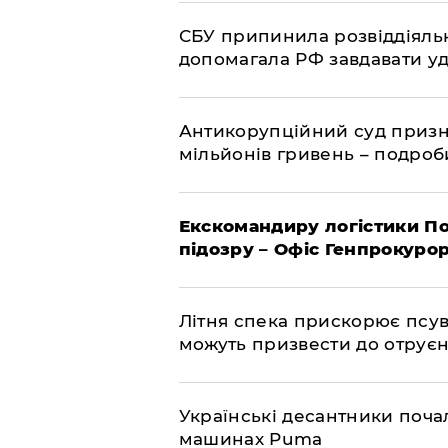
СБУ припинила розвіддіяльн
допомагала РФ завдавати уд
Антикорупційний суд призна
мільйонів гривень – подро
Екскомандиру логістики По
підозру – Офіс Генпрокуро
Літня спека прискорює псув
можуть призвести до отру
Українські десантники поча
машинах Puma