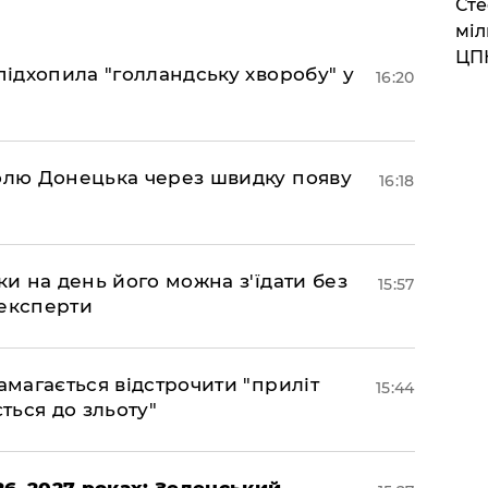
Сте
міл
ЦП
підхопила "голландську хворобу" у
16:20
долю Донецька через швидку появу
16:18
ки на день його можна з'їдати без
15:57
 експерти
амагається відстрочити "приліт
15:44
ться до зльоту"