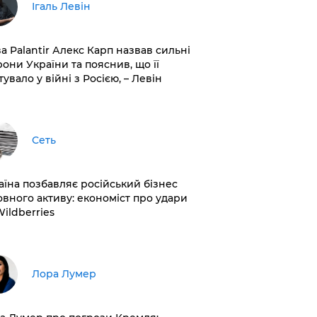
Ігаль Левін
ва Palantir Алекс Карп назвав сильні
рони України та пояснив, що її
увало у війні з Росією, – Левін
Сеть
раїна позбавляє російський бізнес
овного активу: економіст про удари
Wildberries
​Лора Лумер