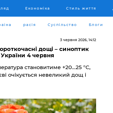
гляд
Економіка
Стиль життя
раїна
расія
Суспільство
Блоги
3 червня 2026, 14:12
ороткочасні дощі – синоптик
 України 4 червня
пература становитиме +20…25 °C,
иєві очікується невеликий дощ і