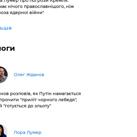
а Лумер про погрози Кремля:
має нічого православнішого, ніж
роза ядерної війни"
льше
логи
Олег Жданов
нов розповів, як Путін намагається
строчити "приліт чорного лебедя",
 "готується до зльоту"
​Лора Лумер