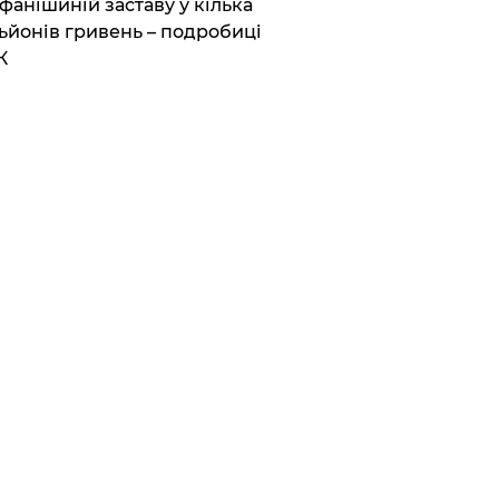
фанішиній заставу у кілька
ьйонів гривень – подробиці
К