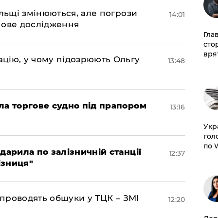
ольщі змінюються, але погрози
14:01
нове дослідження
Гла
сто
врят
цію, у чому підозрюють Ольгу
13:48
ла торгове судно під прапором
13:16
​Ук
гол
по 
дарила по залізничній станції
12:37
ізниця"
 проводять обшуки у ТЦК – ЗМІ
12:20