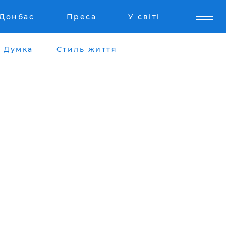
Донбас
Преса
У світі
Думка
Стиль життя