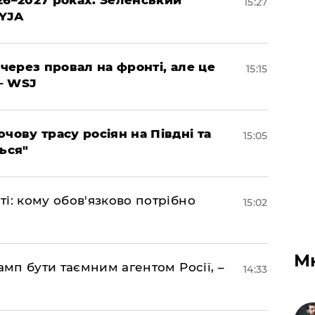
26–2027 роках: Зеленський
15:27
EYJA
 через провал на фронті, але це
15:15
– WSJ
чову трасу росіян на Півдні та
15:05
ься"
і: кому обов'язково потрібно
15:02
М
амп бути таємним агентом Росії, –
14:33