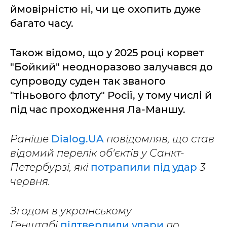
ймовірністю ні, чи це охопить дуже
багато часу.
Також відомо, що у 2025 році корвет
"Бойкий" неодноразово залучався до
супроводу суден так званого
"тіньового флоту" Росії, у тому числі й
під час проходження Ла-Маншу.
Раніше
Dialog.UA
повідомляв, що став
відомий перелік об'єктів у Санкт-
Петербурзі, які
потрапили під удар
3
червня.
Згодом в українському
Генштабі
підтвердили удари
по