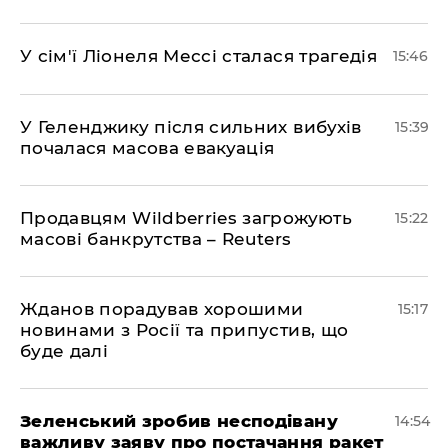
У сім'ї Ліонеля Мессі сталася трагедія
15:46
У Геленджику після сильних вибухів
15:39
почалася масова евакуація
Продавцям Wildberries загрожують
15:22
масові банкрутства – Reuters
Жданов порадував хорошими
15:17
новинами з Росії та припустив, що
буде далі
Зеленський зробив несподівану
14:54
важливу заяву про постачання ракет