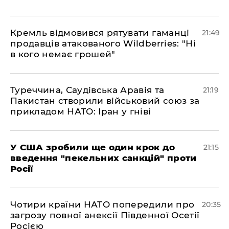
​Кремль відмовився рятувати гаманці
21:49
продавців атакованого Wildberries: "Ні
в кого немає грошей"
​Туреччина, Саудівська Аравія та
21:19
Пакистан створили військовий союз за
прикладом НАТО: Іран у гніві
​У США зробили ще один крок до
21:15
введення "пекельних санкцій" проти
Росії
​Чотири країни НАТО попередили про
20:35
загрозу повної анексії Південної Осетії
Росією