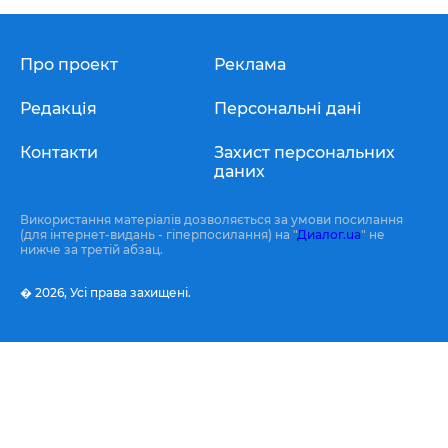
Про проект
Реклама
Редакція
Персональні дані
Контакти
Захист персональних
даних
Використання матеріалів дозволяється за умови посилання
(для інтернет-видань - гіперпосилання) на "
Диалог.ua
" не
нижче за третій абзац.
� 2026,
Усі права захищені.