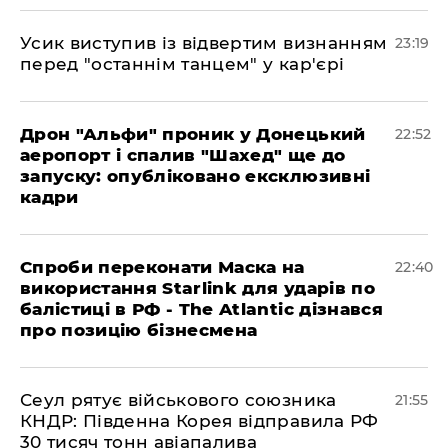
​Усик виступив із відвертим визнанням
23:19
перед "останнім танцем" у кар'єрі
​Дрон "Альфи" проник у Донецький
22:52
аеропорт і спалив "Шахед" ще до
запуску: опубліковано ексклюзивні
кадри
​Спроби переконати Маска на
22:40
використання Starlink для ударів по
балістиці в РФ - The Atlantic дізнався
про позицію бізнесмена
​Сеул рятує військового союзника
21:55
КНДР: Південна Корея відправила РФ
30 тисяч тонн авіапалива