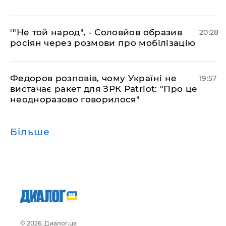
​'"Не той народ", - Соловйов образив
20:28
росіян через розмови про мобілізацію
​Федоров розповів, чому Україні не
19:57
вистачає ракет для ЗРК Patriot: "Про це
неодноразово говорилося"
Більше
© 2026, Диалог.ua