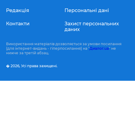
Редакція
Персональні дані
Контакти
Захист персональних
даних
Використання матеріалів дозволяється за умови посилання
(для інтернет-видань - гіперпосилання) на "
Диалог.ua
" не
нижче за третій абзац.
� 2026,
Усі права захищені.