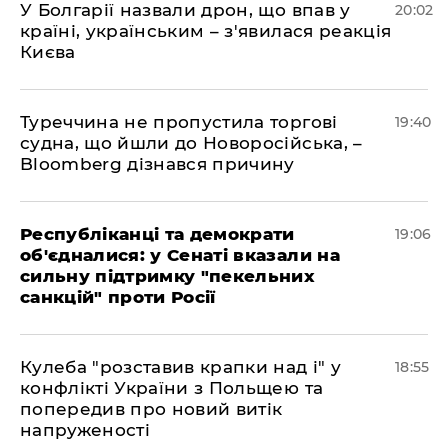
У Болгарії назвали дрон, що впав у
20:02
країні, українським – з'явилася реакція
Києва
Туреччина не пропустила торгові
19:40
судна, що йшли до Новоросійська, –
Bloomberg дізнався причину
Республіканці та демократи
19:06
об'єдналися: у Сенаті вказали на
сильну підтримку "пекельних
санкцій" проти Росії
Кулеба "розставив крапки над і" у
18:55
конфлікті України з Польщею та
попередив про новий витік
напруженості