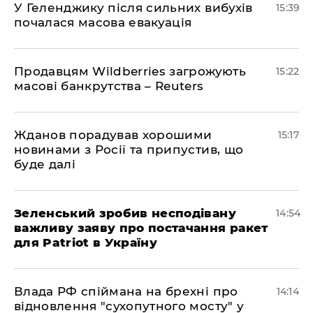
У Геленджику після сильних вибухів
15:39
почалася масова евакуація
Продавцям Wildberries загрожують
15:22
масові банкрутства – Reuters
Жданов порадував хорошими
15:17
новинами з Росії та припустив, що
буде далі
Зеленський зробив несподівану
14:54
важливу заяву про постачання ракет
для Patriot в Україну
Влада РФ спіймана на брехні про
14:14
відновлення "сухопутного мосту" у