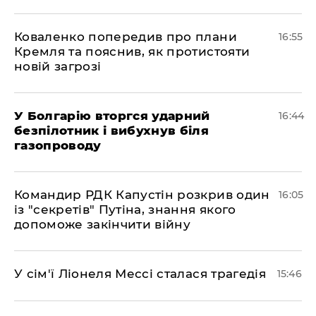
Коваленко попередив про плани
16:55
Кремля та пояснив, як протистояти
новій загрозі
У Болгарію вторгся ударний
16:44
безпілотник і вибухнув біля
газопроводу
Командир РДК Капустін розкрив один
16:05
із "секретів" Путіна, знання якого
допоможе закінчити війну
У сім'ї Ліонеля Мессі сталася трагедія
15:46