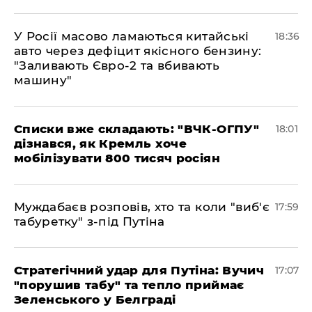
У Росії масово ламаються китайські
18:36
авто через дефіцит якісного бензину:
"Заливають Євро-2 та вбивають
машину"
Списки вже складають: "ВЧК-ОГПУ"
18:01
дізнався, як Кремль хоче
мобілізувати 800 тисяч росіян
Муждабаєв розповів, хто та коли "виб'є
17:59
табуретку" з-під Путіна
Стратегічний удар для Путіна: Вучич
17:07
"порушив табу" та тепло приймає
Зеленського у Белграді