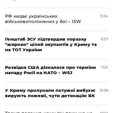
РФ кидає українських
11:34
військовополонених у бої – ISW
Генштаб ЗСУ підтвердив поразку
11:27
"жирних" цілей окупантів у Криму та
на ТОТ України
Розвідка США дізналася про терміни
11:21
нападу Росії на НАТО – WSJ
У Криму пролунали потужні вибухи:
10:54
вирують пожежі, чути детонацію БК