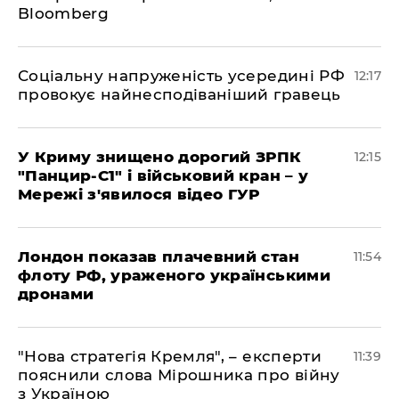
Bloomberg
Соціальну напруженість усередині РФ
12:17
провокує найнесподіваніший гравець
У Криму знищено дорогий ЗРПК
12:15
"Панцир-С1" і військовий кран – у
Мережі з'явилося відео ГУР
Лондон показав плачевний стан
11:54
флоту РФ, ураженого українськими
дронами
"Нова стратегія Кремля", – експерти
11:39
пояснили слова Мірошника про війну
з Україною