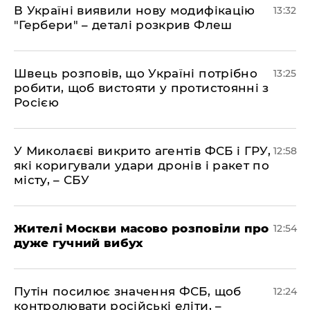
В Україні виявили нову модифікацію
13:32
"Гербери" – деталі розкрив Флеш
Швець розповів, що Україні потрібно
13:25
робити, щоб вистояти у протистоянні з
Росією
У Миколаєві викрито агентів ФСБ і ГРУ,
12:58
які коригували удари дронів і ракет по
місту, – СБУ
Жителі Москви масово розповіли про
12:54
дуже гучний вибух
Путін посилює значення ФСБ, щоб
12:24
контролювати російські еліти, –