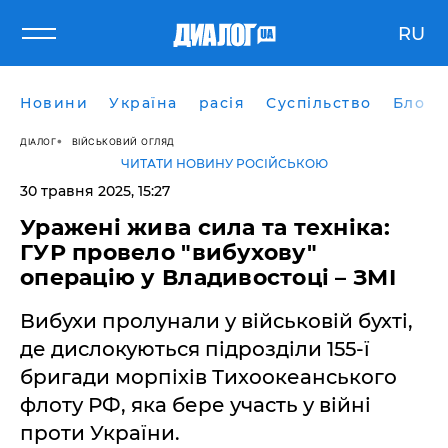
RU
Новини
Україна
расія
Суспільство
Блоги
ДІАЛОГ
ВІЙСЬКОВИЙ ОГЛЯД
ЧИТАТИ НОВИНУ РОСІЙСЬКОЮ
30 травня 2025, 15:27
Уражені жива сила та техніка:
ГУР провело "вибухову"
операцію у Владивостоці – ЗМІ
Вибухи пролунали у військовій бухті,
де дислокуються підрозділи 155-ї
бригади морпіхів Тихоокеанського
флоту РФ, яка бере участь у війні
проти України.