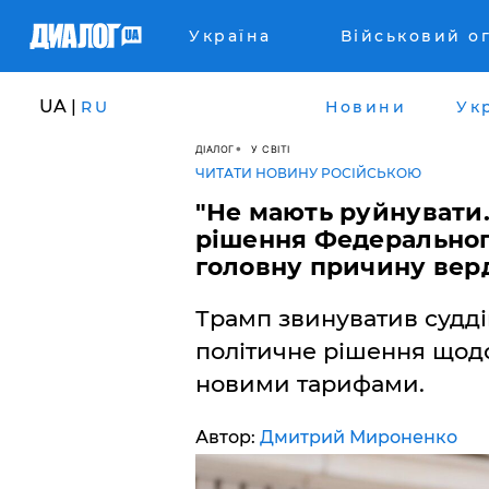
Україна
Військовий о
UA |
RU
Новини
Ук
ДІАЛОГ
У СВІТІ
ЧИТАТИ НОВИНУ РОСІЙСЬКОЮ
"Не мають руйнувати.
рішення Федерального
головну причину вер
Трамп звинуватив судді
політичне рішення щодо
новими тарифами.
Автор:
Дмитрий Мироненко