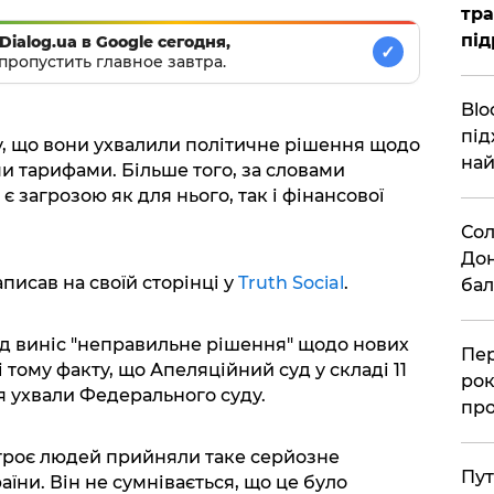
тра
під
Dialog.ua в Google сегодня,
✓
пропустить главное завтра.
Blo
під
у, що вони ухвалили політичне рішення щодо
най
и тарифами. Більше того, за словами
 загрозою як для нього, так і фінансової
Сол
Дон
исав на своїй сторінці у
Truth Social
.
бал
д виніс "неправильне рішення" щодо нових
Пер
 тому факту, що Апеляційний суд у складі 11
рок
я ухвали Федерального суду.
про
троє людей прийняли таке серйозне
Пут
раїни. Він не сумнівається, що це було