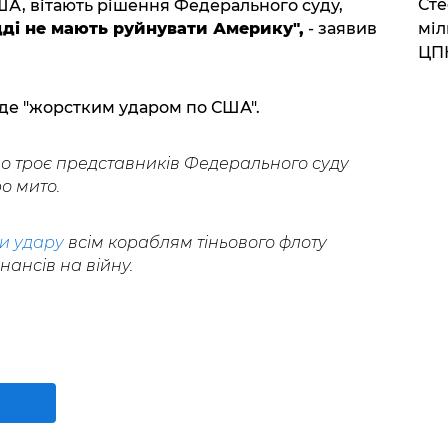
Сте
 США, вітають рішення Федерального суду,
міл
дді не мають руйнувати Америку",
- заявив
ЦП
де "жорстким ударом по США".
о троє представників Федерального суду
о мито.
и удару
всім кораблям тіньового флоту
нансів на війну.