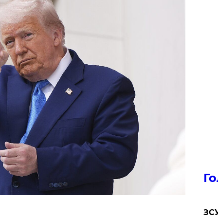
Го
ЗСУ