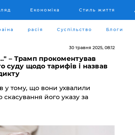
гляд
Економіка
Стиль життя
раїна
расія
Суспільство
Блоги
30 травня 2025, 08:12
.." – Трамп прокоментував
 суду щодо тарифів і назвав
дикту
в у тому, що вони ухвалили
 скасування його указу за