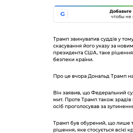
Добавьте 
G
чтобы не 
Трамп звинуватив суддів у том
скасування його указу за новим
президента США, таке рішення є
безпеки країни.
Про це вчора Дональд Трамп нап
Він заявив, що Федеральний су
мит. Проте Трамп також зрадів і
осіб проголосував за зупиненн
Трамп був обурений, що лише 
рішення, яке стосується всієї к