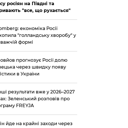
су росіян на Півдні та
ривають "все, що рухається"
omberg: економіка Росії
хопила "голландську хворобу" у
важчій формі
овйов прогнозує Росії долю
ецька через швидку появу
істики в України
ші результати вже у 2026–2027
ах: Зеленський розповів про
граму FREYJA
ін йде на крайні заходи через