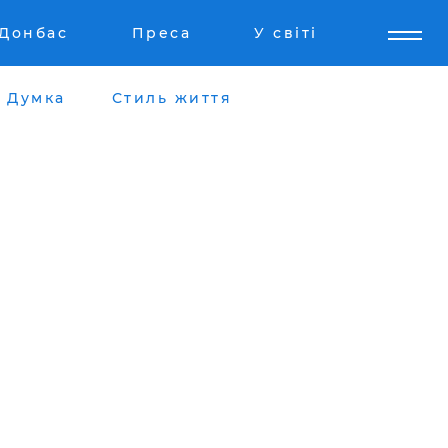
Донбас
Преса
У світі
Думка
Стиль життя