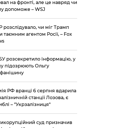
вал на фронті, але це навряд чи
у допоможе – WSJ
 розслідувало, чи міг Трамп
и таємним агентом Росії, – Fox
ws
У розсекретило інформацію, у
у підозрюють Ольгу
ефанішину
ія РФ вранці 6 серпня вдарила
залізничній станції Лозова, є
иблі – "Укрзалізниця"
икорупційний суд призначив