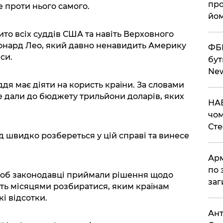
про
 проти нього самого.
йом
то всіх суддів США та навіть Верховного
онард Лео, який давно ненавидить Америку
ФБР
си.
бут
Ne
дя має діяти на користь країни. За словами
 дали до бюджету трильйони доларів, яких
НАБ
чом
Ст
д швидко розбереться у цій справі та винесе
Арм
по 
 щоб законодавці приймали рішення щодо
заг
уть місяцями розбиратися, яким країнам
і відсотки.
Ант