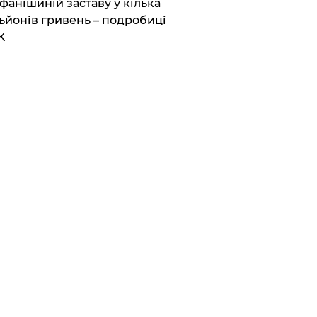
фанішиній заставу у кілька
ьйонів гривень – подробиці
К