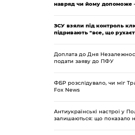
навряд чи йому допоможе 
ЗСУ взяли під контроль клю
підривають "все, що рухаєт
Доплата до Дня Незалежност
подати заяву до ПФУ
ФБР розслідувало, чи міг Тр
Fox News
Антиукраїнські настрої у П
залишаються: що показало 