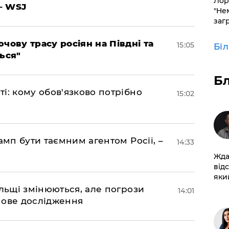
Лор
– WSJ
"Не
заг
чову трасу росіян на Півдні та
15:05
Бі
ься"
Б
і: кому обов'язково потрібно
15:02
амп бути таємним агентом Росії, –
14:33
Жда
від
який
ольщі змінюються, але погрози
14:01
нове дослідження