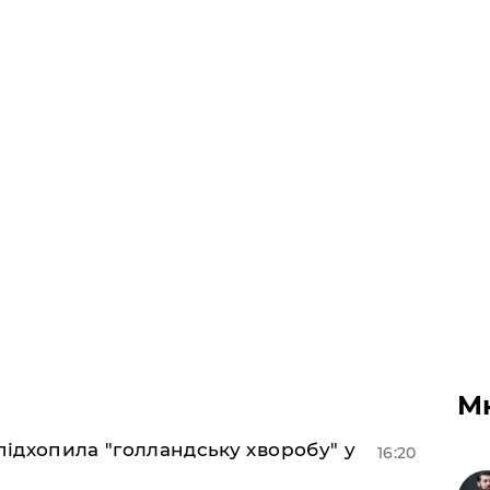
М
підхопила "голландську хворобу" у
16:20