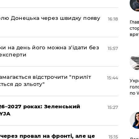
долю Донецька через швидку появу
16:18
Гла
сто
врят
ки на день його можна з'їдати без
15:57
 експерти
амагається відстрочити "приліт
15:44
​Ук
ться до зльоту"
гол
по 
26–2027 роках: Зеленський
15:27
EYJA
 через провал на фронті, але це
15:15