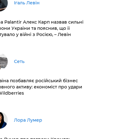
Ігаль Левін
ва Palantir Алекс Карп назвав сильні
рони України та пояснив, що її
увало у війні з Росією, – Левін
Сеть
раїна позбавляє російський бізнес
овного активу: економіст про удари
Wildberries
​Лора Лумер