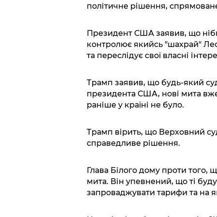
політичне рішення, спрямоване
Президент США заявив, що ніби
контролює якийсь "шахрай" Ле
та переслідує свої власні інтере
Трамп заявив, що будь-який суд
президента США, нові мита вже
раніше у країні не було.
Трамп вірить, що Верховний су
справедливе рішення.
Глава Білого дому проти того,
мита. Він упевнений, що ті буд
запроваджувати тарифи та на як