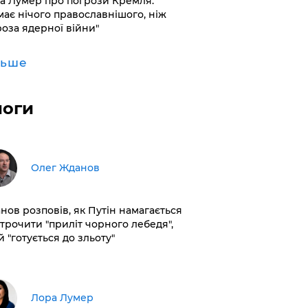
а Лумер про погрози Кремля:
має нічого православнішого, ніж
роза ядерної війни"
льше
логи
Олег Жданов
нов розповів, як Путін намагається
строчити "приліт чорного лебедя",
 "готується до зльоту"
​Лора Лумер