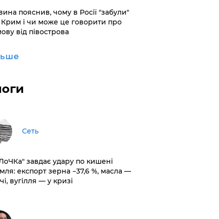
вина пояснив, чому в Росії "забули"
 Крим і чи може це говорити про
мову від півострова
льше
логи
Сеть
оЛоЧКа" завдає удару по кишені
мля: експорт зерна −37,6 %, масла —
чі, вугілля — у кризі