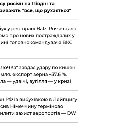
су росіян на Півдні та
ривають "все, що рухається"
бух у ресторані Balzi Rossi: стало
омо про нових постраждалих у
ині головнокомандувача ВКС
оЛоЧКа" завдає удару по кишені
мля: експорт зерна −37,6 %,
ла — удвічі, вугілля — у кризі
он РФ із вибухівкою в Лейпцигу
сив Німеччину терміново
илити захист аеропортів — DW