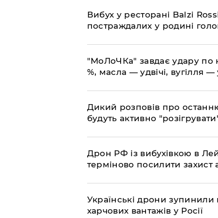
​Вибух у ресторані Balzi Ros
постраждалих у родині гол
​"МоЛоЧКа" завдає удару по 
%, масла — удвічі, вугілля — 
​Дикий розповів про останн
будуть активно "розігрувати
​Дрон РФ із вибухівкою в Л
терміново посилити захист
​Українські дрони зупинили
харчових вантажів у Росії