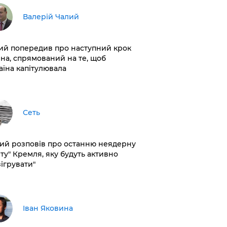
Валерій Чалий
лий попередив про наступний крок
іна, спрямований на те, щоб
аїна капітулювала
Сеть
кий розповів про останню неядерну
рту" Кремля, яку будуть активно
зігрувати"
Іван Яковина