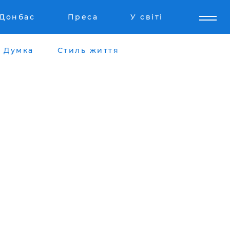
Донбас
Преса
У світі
Думка
Стиль життя