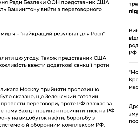
ідання Ради Безпеки ООН представник США
тра
сть Вашингтону вийти з переговорного
під
​Ви
мир'я – "найкращий результат для Росії",
від
род
РФ
валити цю угоду. Також представник США
ожливість ввести додаткові санкції проти
​"М
Кре
мас
кликала Москву прийняти пропозицію
було сказано, що Зеленський готовий
і провести переговори, проте РФ вважає за
​Др
е тому Захід і повинен посилити тиск на РФ
зму
рону на видобуток нафти, боротьбу з
пос
 системою й оборонним комплексом РФ.