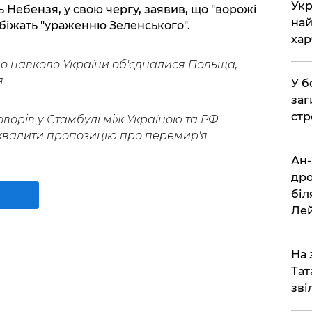
​Ук
 Небензя, у свою чергу, заявив, що "ворожі
най
обіжать "ураженню Зеленського".
хар
о навколо України об'єдналися Польща,
.
​У 
заг
стр
ворів у Стамбулі між Україною та РФ
хвалити пропозицію про перемир'я.
​Ан
дро
біл
Ле
​На
Тат
зві