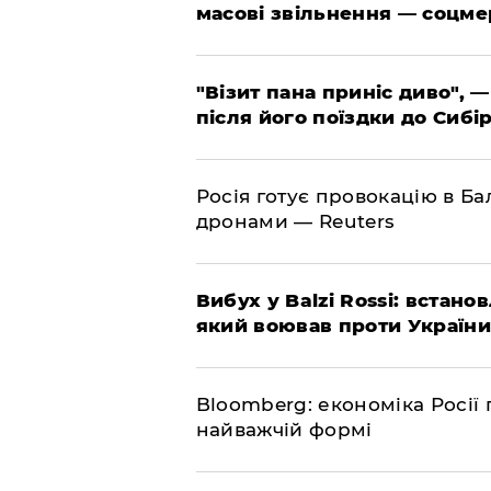
масові звільнення — соцме
"Візит пана приніс диво", —
після його поїздки до Сибі
Росія готує провокацію в Ба
дронами — Reuters
​Вибух у Balzi Rossi: встан
який воював проти України
Bloomberg: економіка Росії 
найважчій формі