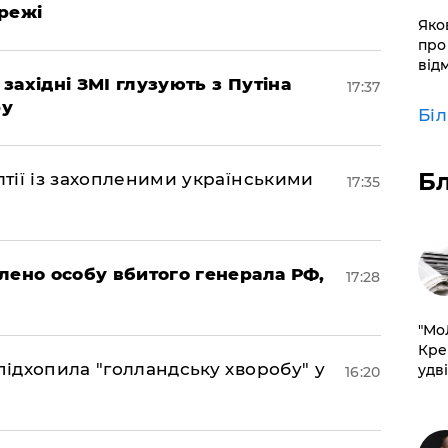
режі
​Яко
про
від
 західні ЗМІ глузують з Путіна
17:37
ру
Бі
Б
лтії із захопленими українськими
17:35
овлено особу вбитого генерала РФ,
17:28
​"М
Кре
підхопила "голландську хворобу" у
удві
16:20