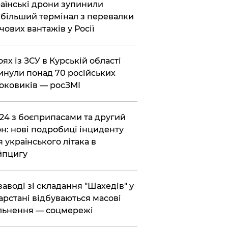
раїнські дрони зупинили
більший термінал з перевалки
чових вантажів у Росії
боях із ЗСУ в Курській області
инули понад 70 російських
оковиків — росЗМІ
-24 з боєприпасами та другий
н: нові подробиці інциденту
я українського літака в
йпцигу
 заводі зі складання "Шахедів" у
арстані відбуваються масові
льнення — соцмережі