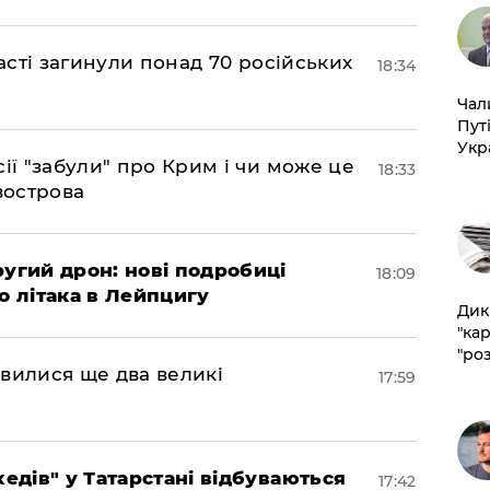
ласті загинули понад 70 російських
18:34
​Ча
Пут
Укр
сії "забули" про Крим і чи може це
18:33
вострова
ругий дрон: нові подробиці
18:09
о літака в Лейпцигу
​Ди
"ка
"ро
мовилися ще два великі
17:59
хедів" у Татарстані відбуваються
17:42