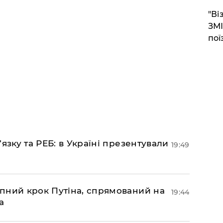
"Ві
ЗМІ
пої
’язку та РЕБ: в Україні презентували
19:49
пний крок Путіна, спрямований на
19:44
а