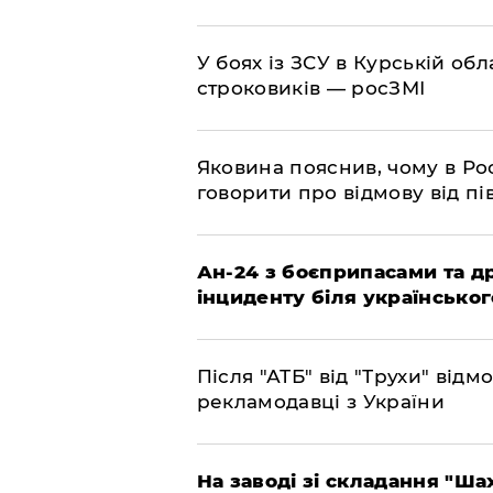
​У боях із ЗСУ в Курській об
строковиків — росЗМІ
​Яковина пояснив, чому в Ро
говорити про відмову від пі
​Ан-24 з боєприпасами та д
інциденту біля українськог
​Після "АТБ" від "Трухи" від
рекламодавці з України
​На заводі зі складання "Ша