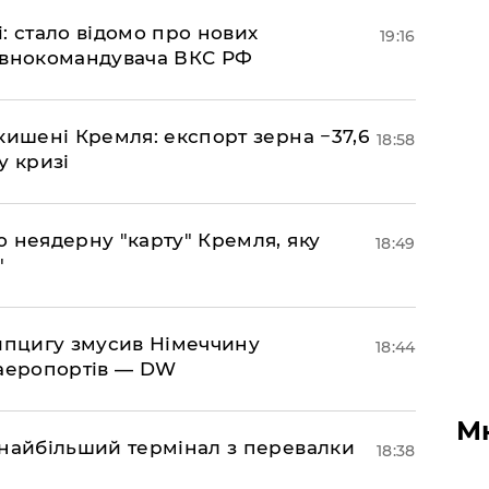
si: стало відомо про нових
19:16
овнокомандувача ВКС РФ
кишені Кремля: експорт зерна −37,6
18:58
у кризі
ю неядерну "карту" Кремля, яку
18:49
"
ейпцигу змусив Німеччину
18:44
 аеропортів — DW
М
 найбільший термінал з перевалки
18:38