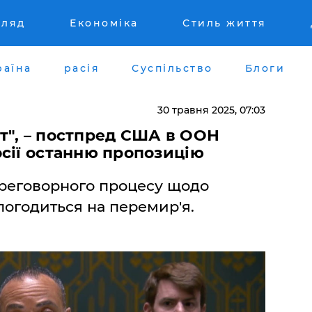
гляд
Економіка
Стиль життя
раїна
расія
Суспільство
Блоги
30 травня 2025, 07:03
т", – постпред США в ООН
сії останню пропозицію
реговорного процесу щодо
погодиться на перемир'я.