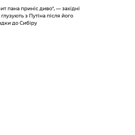
зит пана приніс диво", — західні
 глузують з Путіна після його
здки до Сибіру