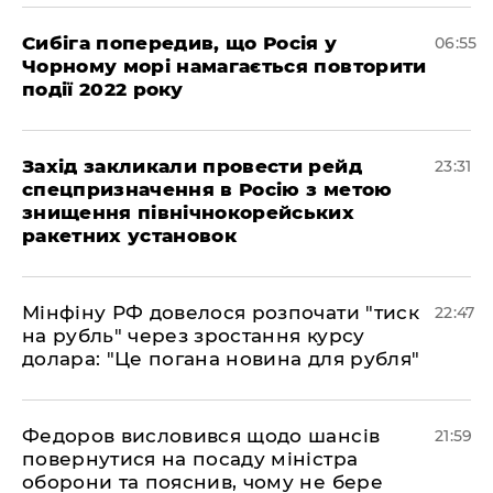
Сибіга попередив, що Росія у
06:55
Чорному морі намагається повторити
події 2022 року
​Захід закликали провести рейд
23:31
спецпризначення в Росію з метою
знищення північнокорейських
ракетних установок
​Мінфіну РФ довелося розпочати "тиск
22:47
на рубль" через зростання курсу
долара: "Це погана новина для рубля"
​Федоров висловився щодо шансів
21:59
повернутися на посаду міністра
оборони та пояснив, чому не бере