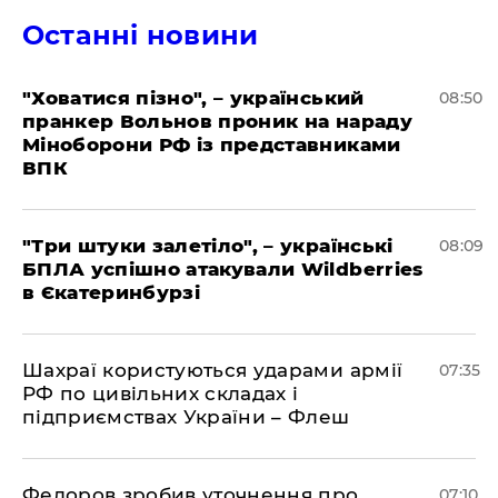
Останні новини
"Ховатися пізно", – український
08:50
пранкер Вольнов проник на нараду
Міноборони РФ із представниками
ВПК
"Три штуки залетіло", – українські
08:09
БПЛА успішно атакували Wildberries
в Єкатеринбурзі
Шахраї користуються ударами армії
07:35
РФ по цивільних складах і
підприємствах України – Флеш
Федоров зробив уточнення про
07:10