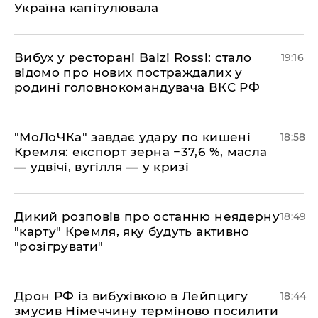
Україна капітулювала
​Вибух у ресторані Balzi Rossi: стало
19:16
відомо про нових постраждалих у
родині головнокомандувача ВКС РФ
​"МоЛоЧКа" завдає удару по кишені
18:58
Кремля: експорт зерна −37,6 %, масла
— удвічі, вугілля — у кризі
​Дикий розповів про останню неядерну
18:49
"карту" Кремля, яку будуть активно
"розігрувати"
​Дрон РФ із вибухівкою в Лейпцигу
18:44
змусив Німеччину терміново посилити