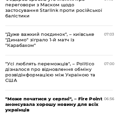
переговори з Маском щодо
застосування Starlink проти російської
балістики
"Дуже важкий поєдинок", – київське
07:03
"Динамо" зіграло 1-й матч із
"Карабахом"
"Усі люблять переможців", – Politico
07:00
дізналося про відновлення обміну
розвідінформацією між Україною та
США
"Може початися у серпні", – Fire Point
06:56
анонсувала хорошу новину для всіх
українців