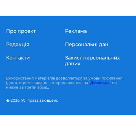
Про проект
Реклама
Редакція
Персональні дані
Контакти
Захист персональних
даних
Використання матеріалів дозволяється за умови посилання
(для інтернет-видань - гіперпосилання) на "
Диалог.ua
" не
нижче за третій абзац.
� 2026,
Усі права захищені.