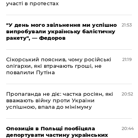
участі в протестах
​"У день мого звільнення ми успішно
21:53
випробували українську балістичну
ракету", — Федоров
​Сікорський пояснив, чому російські
21:19
олігархи, які втрачають гроші, не
повалили Путіна
​Пропаганда не діє: частка росіян, які
20:52
вважають війну проти України
успішною, впала до мінімуму
​Опозиція в Польщі пообіцяла
20:44
депортувати частину українських