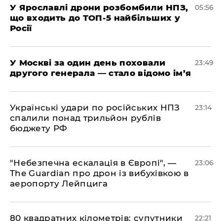
У Ярославлі дрони розбомбили НПЗ,
05:56
що входить до ТОП-5 найбільших у
Росії
​У Москві за один день поховали
23:49
другого генерала — стало відомо ім’я
​Українські удари по російських НПЗ
23:14
спалили понад трильйон рублів
бюджету РФ
​"Небезпечна ескалація в Європі", —
23:06
The Guardian про дрон із вибухівкою в
аеропорту Лейпцига
​80 квадратних кілометрів: супутники
22:21