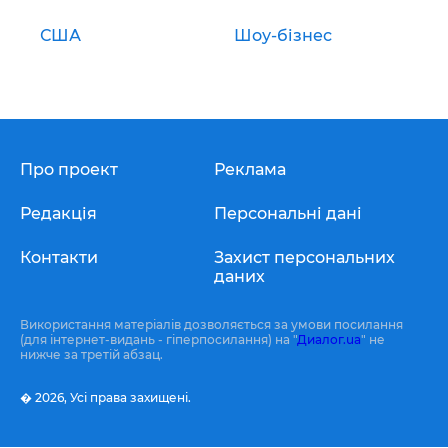
США
Шоу-бізнес
Про проект
Реклама
Редакція
Персональні дані
Контакти
Захист персональних
даних
Використання матеріалів дозволяється за умови посилання
(для інтернет-видань - гіперпосилання) на "
Диалог.ua
" не
нижче за третій абзац.
� 2026,
Усі права захищені.