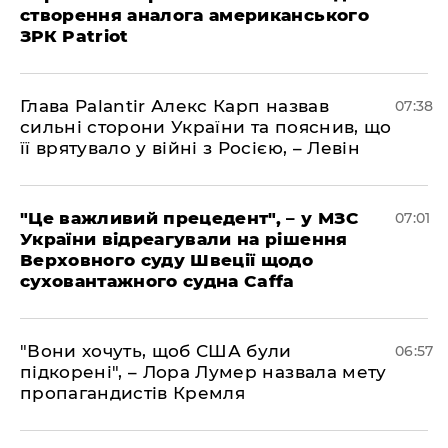
створення аналога американського
ЗРК Patriot
Глава Palantir Алекс Карп назвав
07:38
сильні сторони України та пояснив, що
її врятувало у війні з Росією, – Левін
"Це важливий прецедент", – у МЗС
07:01
України відреагували на рішення
Верховного суду Швеції щодо
суховантажного судна Caffa
"Вони хочуть, щоб США були
06:57
підкорені", – Лора Лумер назвала мету
пропагандистів Кремля