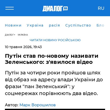
RU
Новини
Україна
расія
Суспільство
Блоги
ДІАЛОГ
УКРАЇНА
ЧИТАТИ НОВИНУ РОСІЙСЬКОЮ
10 травня 2026, 19:43
​Путін став по-новому називати
Зеленського: з'явилося відео
Путін за чотири роки пройшов шлях
від образ на адресу влади України до
фрази "пан Зеленський": у
соцмережах порівнюють два відео.
Автор:
Марк Ворошилов