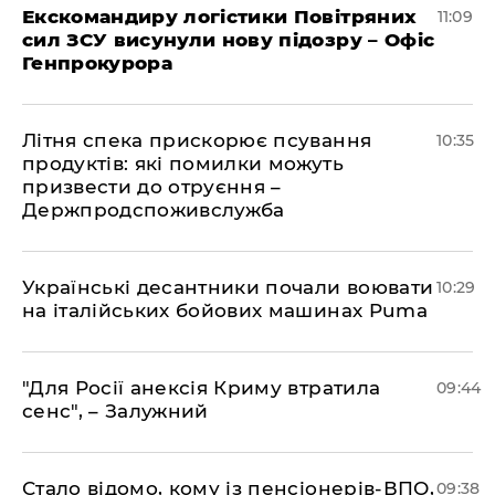
Екскомандиру логістики Повітряних
11:09
сил ЗСУ висунули нову підозру – Офіс
Генпрокурора
Літня спека прискорює псування
10:35
продуктів: які помилки можуть
призвести до отруєння –
Держпродспоживслужба
Українські десантники почали воювати
10:29
на італійських бойових машинах Puma
"Для Росії анексія Криму втратила
09:44
сенс", – Залужний
Стало відомо, кому із пенсіонерів-ВПО,
09:38