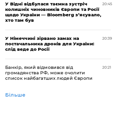
​У Відні відбулася таємна зустріч
20:45
колишніх чиновників Європи та Росії
щодо України — Bloomberg з’ясувало,
хто там був
​У Німеччині зірвано замах на
20:39
постачальника дронів для України:
слід веде до Росії
​Банкір, який відмовився від
20:21
громадянства РФ, може очолити
список найбагатших людей Європи
Більше