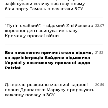
зафіксували велику нафтову пляму
біля порту Тамань після атаки ЗСУ
"Путін слабкий", – відомий Z-військкор
22:07
кореспондент звинуватив главу
Кремля у провалі війни
​Без пояснення причин: стало відомо,
21:52
як адміністрація Байдена відмовила
Україні у важливому проханні щодо
Patriot
​Джерело розкрило можливі кадрові
20:59
плани Драпатого: Маркусу пророкують
важливу посаду в ЗСУ