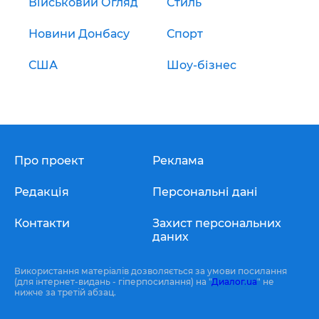
Військовий Огляд
Стиль
Новини Донбасу
Спорт
США
Шоу-бізнес
Про проект
Реклама
Редакція
Персональні дані
Контакти
Захист персональних
даних
Використання матеріалів дозволяється за умови посилання
(для інтернет-видань - гіперпосилання) на "
Диалог.ua
" не
нижче за третій абзац.