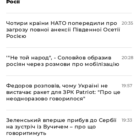
Росії
​Чотири країни НАТО попередили про
20:35
загрозу повної анексії Південної Осетії
Росією
​'"Не той народ", - Соловйов образив
20:28
росіян через розмови про мобілізацію
​Федоров розповів, чому Україні не
19:57
вистачає ракет для ЗРК Patriot: "Про це
неодноразово говорилося"
​Зеленський вперше прибув до Сербії
19:33
на зустріч із Вучичем – про що
говоритимуть