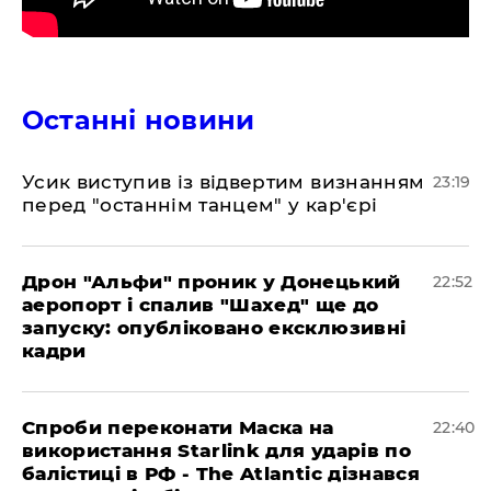
Останні новини
​Усик виступив із відвертим визнанням
23:19
перед "останнім танцем" у кар'єрі
​Дрон "Альфи" проник у Донецький
22:52
аеропорт і спалив "Шахед" ще до
запуску: опубліковано ексклюзивні
кадри
​Спроби переконати Маска на
22:40
використання Starlink для ударів по
балістиці в РФ - The Atlantic дізнався