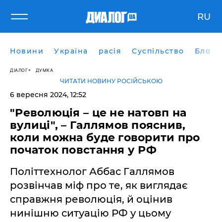
RU
Новини
Україна
расія
Суспільство
Блоги
ДІАЛОГ
ДУМКА
ЧИТАТИ НОВИНУ РОСІЙСЬКОЮ
6 вересня 2024, 12:52
"Революція – це не натовп на
вулиці", – Галлямов пояснив,
коли можна буде говорити про
початок повстання у РФ
Політтехнолог Аббас Галлямов
розвінчав міф про те, як виглядає
справжня революція, й оцінив
нинішню ситуацію РФ у цьому