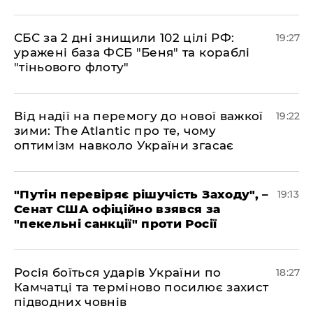
​СБС за 2 дні знищили 102 цілі РФ:
19:27
уражені база ФСБ "Беня" та кораблі
"тіньового флоту"
​Від надії на перемогу до нової важкої
19:22
зими: The Atlantic про те, чому
оптимізм навколо України згасає
​"Путін перевіряє рішучість Заходу", –
19:13
Сенат США офіційно взявся за
"пекельні санкції" проти Росії
​Росія боїться ударів України по
18:27
Камчатці та терміново посилює захист
підводних човнів