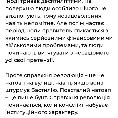
іноді триває десятиліттями. На
поверхню люди особливо нічого не
вихлюпують, тому незадоволення
навіть непомітне. Але потім настає
період, коли правитель стикається з
якимись серйозними фінансовими чи
військовими проблемами, та люди
починають витягувати з несвідомого
усі свої претензії.
Проте справжня революція – це не
натовп на вулиці, навіть якщо вона
штурмує Бастилію. Повсталий натовп
– це лише бунт. Справжня революція
починається, коли конфлікт набуває
інституційного характеру.