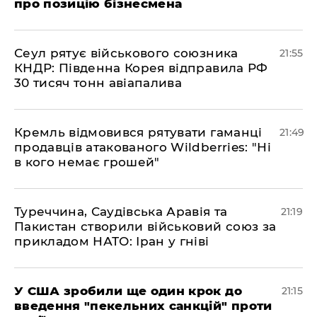
про позицію бізнесмена
​Сеул рятує військового союзника
21:55
КНДР: Південна Корея відправила РФ
30 тисяч тонн авіапалива
​Кремль відмовився рятувати гаманці
21:49
продавців атакованого Wildberries: "Ні
в кого немає грошей"
​Туреччина, Саудівська Аравія та
21:19
Пакистан створили військовий союз за
прикладом НАТО: Іран у гніві
​У США зробили ще один крок до
21:15
введення "пекельних санкцій" проти