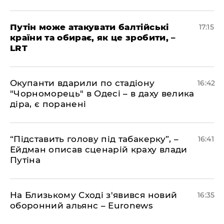
​Путін може атакувати балтійські
17:15
країни та обирає, як це зробити, –
LRT
​Окупанти вдарили по стадіону
16:42
"Чорноморець" в Одесі – в даху велика
діра, є поранені
​“Підставить голову під табакерку”, –
16:41
Ейдман описав сценарій краху влади
Путіна
На Близькому Сході з'явився новий
16:35
оборонний альянс – Euronews