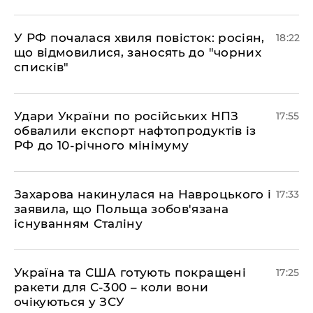
​У РФ почалася хвиля повісток: росіян,
18:22
що відмовилися, заносять до "чорних
списків"
​Удари України по російських НПЗ
17:55
обвалили експорт нафтопродуктів із
РФ до 10-річного мінімуму
​Захарова накинулася на Навроцького і
17:33
заявила, що Польща зобов'язана
існуванням Сталіну
​Україна та США готують покращені
17:25
ракети для С-300 – коли вони
очікуються у ЗСУ