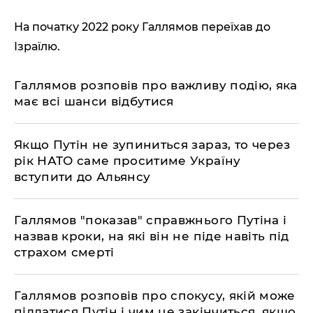
На початку 2022 року Галлямов переїхав до
Ізраїлю.
Галлямов розповів про важливу подію, яка
має всі шанси відбутися
​Якщо Путін не зупиниться зараз, то через
рік НАТО саме проситиме Україну
вступити до Альянсу
​Галлямов "показав" справжнього Путіна і
назвав кроки, на які він не піде навіть під
страхом смерті
​Галлямов розповів про спокусу, якій може
піддатися Путін і чим це закінчиться, якщо