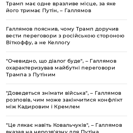
Трамп має одне вразливе місце, за яке
його тримає Путін, – Галлямов
Галлямов пояснив, чому Трамп доручив
вести переговори з російською стороною
Віткоффу, а не Келлогу
"Очевидно, що діалог буде", – Галлямов
охарактеризував майбутні переговори
Трампа з Путіним
"Доведеться знімати війська", – Галлямов
розповів, чим може закінчитися конфлікт
між Кадировим і Кремлем
"Це лякає навіть Ковальчуків", – Галлямов
вказав на нерозв'язну для Путіна