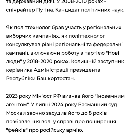
та державний діяч. У 2008-2010 роках -
спічрайтер Путіна. Кандидат політичних наук.
Як політтехнолог брав участь у регіональних
виборчих кампаніях, як політтехнолог
консультував різні регіональні та федеральні
кампанії, включаючи роботу з партією "Нові
люди" у 2018–2020 роках. Колишній заступник
керівника Адміністрації президента
Республіки Башкортостан.
2023 року Мін'юст РФ визнав його "іноземним
агентом". У липні 2024 року Басманний суд
Москви заочно засудив його до 8 років
позбавлення волі у справі про поширення
"фейків" про російську армію.