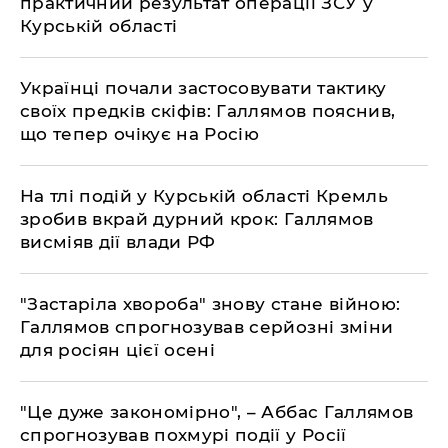
практичний результат операції ЗСУ у
Курській області
Українці почали застосовувати тактику
своїх предків скіфів: Галлямов пояснив,
що тепер очікує на Росію
На тлі подій у Курській області Кремль
зробив вкрай дурний крок: Галлямов
висміяв дії влади РФ
"Застаріла хвороба" знову стане війною:
Галлямов спрогнозував серйозні зміни
для росіян цієї осені
"Це дуже закономірно", – Аббас Галлямов
спрогнозував похмурі події у Росії