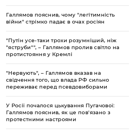
Галлямов пояснив, чому "легітимність
війни" стрімко падає в очах росіян
"Путін усе-таки трохи розумніший, ніж
"яструби"", – Галлямов пролив світло на
протистояння у Кремлі
"Нервують", – Галлямов вказав на
свідчення того, що влада РФ сильно
переживає перед псевдовиборами
У Росії почалося цькування Пугачової:
Галлямов пояснив, як це пов'язано з
протестними настроями