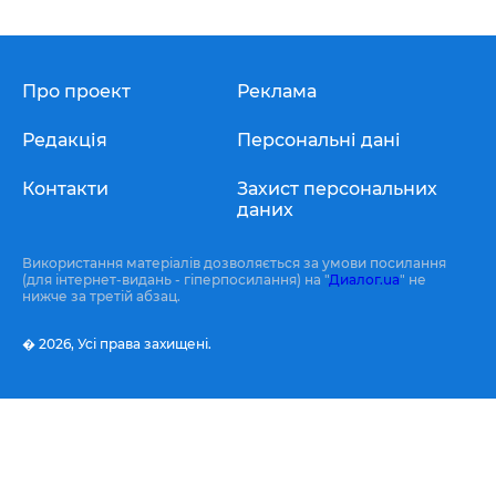
Про проект
Реклама
Редакція
Персональні дані
Контакти
Захист персональних
даних
Використання матеріалів дозволяється за умови посилання
(для інтернет-видань - гіперпосилання) на "
Диалог.ua
" не
нижче за третій абзац.
� 2026,
Усі права захищені.