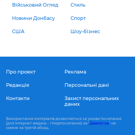
Військовий Огляд
Стиль
Новини Донбасу
Спорт
США
Шоу-бізнес
Про проект
Реклама
Редакція
Персональні дані
Контакти
Захист персональних
даних
Використання матеріалів дозволяється за умови посилання
(для інтернет-видань - гіперпосилання) на "
Диалог.ua
" не
нижче за третій абзац.