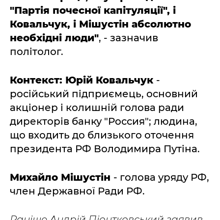
"Партія почесної капітуляції", і
Ковальчук, і Мішустін абсолютно
необхідні люди"
, - зазначив
політолог.
Контекст: Юрій Ковальчук
-
російський підприємець, основний
акціонер і колишній голова ради
директорів банку "Россия"; людина,
що входить до близького оточення
президента РФ Володимира Путіна.
Михайло Мішустін
- голова уряду РФ,
член Державної Ради РФ.
Раніше Андрій Піонтковський заявив,