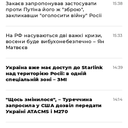
Закаєв запропонував застосувати
15:38
проти Путіна його ж "зброю",
закликавши "оголосити війну" Росії
На РФ насуваються дві важкі кризи,
15:33
восени буде вибухонебезпечно – Ян
Матвєєв
Україна вже має доступ до Starlink
14:39
над територією Росії: в одній
спеціальній зоні – ЗМІ
"Щось змінилося", – Туреччина
14:14
запросила у США дозвіл передати
Україні ATACMS і M270