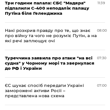
Три години палала: СБС "Мадяра"
11:39
підпалили С-400 неподалік палацу
Путіна біля Геленджика
Накі розкрив правду про те, що знає
08:00
про війну та чого не розуміє Путін, а на
які речі заплющує очі
Туреччина заявила про атаки "на всі
07:30
судна" у Чорному морі та звернулася
до РФ і України
ЄС шукає спосіб передати Україні
07:00
заморожені активи Росії –
представлена ​​нова схема