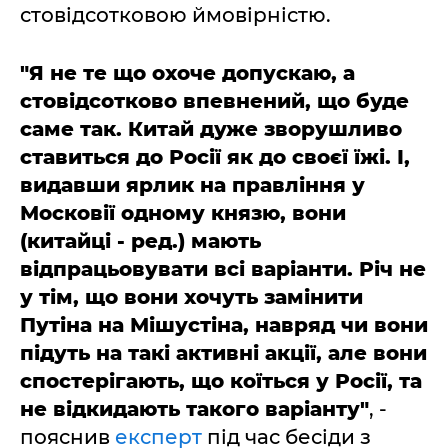
стовідсотковою ймовірністю.
"Я не те що охоче допускаю, а
стовідсотково впевнений, що буде
саме так. Китай дуже зворушливо
ставиться до Росії як до своєї їжі. І,
видавши ярлик на правління у
Московії одному князю, вони
(китайці - ред.) мають
відпрацьовувати всі варіанти. Річ не
у тім, що вони хочуть замінити
Путіна на Мішустіна, навряд чи вони
підуть на такі активні акції, але вони
спостерігають, що коїться у Росії, та
не відкидають такого варіанту"
, -
пояснив
експерт
під час бесіди з