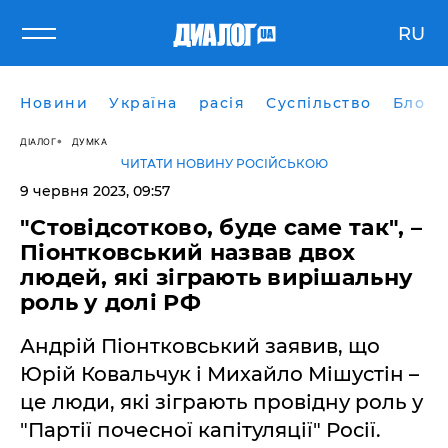
RU
Новини
Україна
расія
Суспільство
Блоги
ДІАЛОГ
ДУМКА
ЧИТАТИ НОВИНУ РОСІЙСЬКОЮ
9 червня 2023, 09:57
"Стовідсотково, буде саме так", –
Піонтковський назвав двох
людей, які зіграють вирішальну
роль у долі РФ
Андрій Піонтковський заявив, що
Юрій Ковальчук і Михайло Мішустін –
це люди, які зіграють провідну роль у
"Партії почесної капітуляції" Росії.