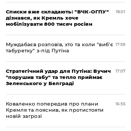
Списки вже складають: "ВЧК-ОГПУ"
18:01
дізнався, як Кремль хоче
мобілізувати 800 тисяч росіян
Муждабаєв розповів, хто та коли "виб'є
17:59
табуретку" з-під Путіна
Стратегічний удар для Путіна: Вучич
17:07
"порушив табу" та тепло приймає
Зеленського у Белграді
Коваленко попередив про плани
16:55
Кремля та пояснив, як протистояти
новій загрозі