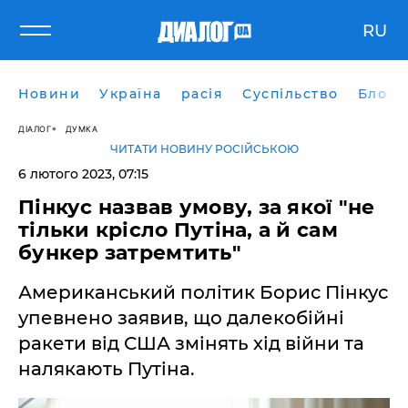
RU
Новини
Україна
расія
Суспільство
Блоги
ДІАЛОГ
ДУМКА
ЧИТАТИ НОВИНУ РОСІЙСЬКОЮ
6 лютого 2023, 07:15
Пінкус назвав умову, за якої "не
тільки крісло Путіна, а й сам
бункер затремтить"
Американський політик Борис Пінкус
упевнено заявив, що далекобійні
ракети від США змінять хід війни та
налякають Путіна.