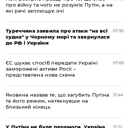
про війну та чого не розуміє Путін, а на
які речі заплющує очі
Туреччина заявила про атаки "на всі
07:30
судна" у Чорному морі та звернулася
до РФ і України
ЄС шукає спосіб передати Україні
07:00
заморожені активи Росії –
представлена ​​нова схема
Яковина назвав те, що загубить Путіна
21:44
та його режим, натякнувши на
близький кінець
У Путіна не буде перемоги, Україна
21:22