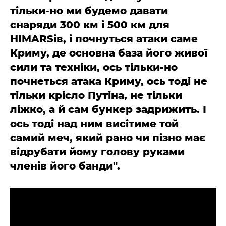
тільки-но ми будемо давати
снаряди 300 км і 500 км для
HIMARSів, і почнуться атаки саме
Криму, де основна база його живої
сили та техніки, ось тільки-но
почнеться атака Криму, ось тоді не
тільки крісло Путіна, не тільки
ліжко, а й сам бункер задрижить. І
ось тоді над ним висітиме той
самий меч, який рано чи пізно має
відрубати йому голову руками
членів його банди".