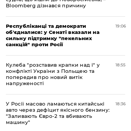
Bloomberg дізнався причину
Республіканці та демократи
19:06
об'єдналися: у Сенаті вказали на
сильну підтримку "пекельних
санкцій" проти Росії
Кулеба "розставив крапки над і" у
18:55
конфлікті України з Польщею та
попередив про новий витік
напруженості
У Росії масово ламаються китайські
18:36
авто через дефіцит якісного бензину:
"Заливають Євро-2 та вбивають
машину"