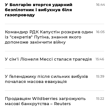
У Болгарію вторгся ударний
16:44
безпілотник і вибухнув біля
газопроводу
Командир РДК Капустін розкрив один
16:05
із "секретів" Путіна, знання якого
допоможе закінчити війну
У сім'ї Ліонеля Мессі сталася трагедія
15:46
У Геленджику після сильних вибухів
15:39
почалася масова евакуація
Продавцям Wildberries загрожують
15:22
масові банкрутства – Reuters