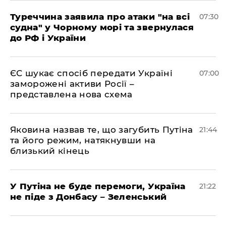
Туреччина заявила про атаки "на всі
07:30
судна" у Чорному морі та звернулася
до РФ і України
ЄС шукає спосіб передати Україні
07:00
заморожені активи Росії –
представлена ​​нова схема
Яковина назвав те, що загубить Путіна
21:44
та його режим, натякнувши на
близький кінець
У Путіна не буде перемоги, Україна
21:22
не піде з Донбасу – Зеленський