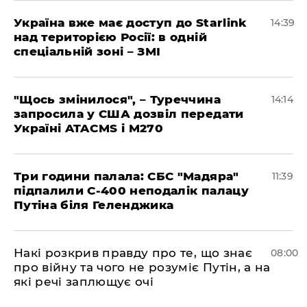
Україна вже має доступ до Starlink
14:39
над територією Росії: в одній
спеціальній зоні – ЗМІ
"Щось змінилося", – Туреччина
14:14
запросила у США дозвіл передати
Україні ATACMS і M270
Три години палала: СБС "Мадяра"
11:39
підпалили С-400 неподалік палацу
Путіна біля Геленджика
Накі розкрив правду про те, що знає
08:00
про війну та чого не розуміє Путін, а на
які речі заплющує очі