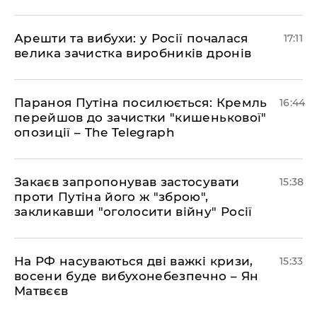
Арешти та вибухи: у Росії почалася
17:11
велика зачистка виробників дронів
Параноя Путіна посилюється: Кремль
16:44
перейшов до зачистки "кишенькової"
опозиції – The Telegraph
Закаєв запропонував застосувати
15:38
проти Путіна його ж "зброю",
закликавши "оголосити війну" Росії
На РФ насуваються дві важкі кризи,
15:33
восени буде вибухонебезпечно – Ян
Матвєєв