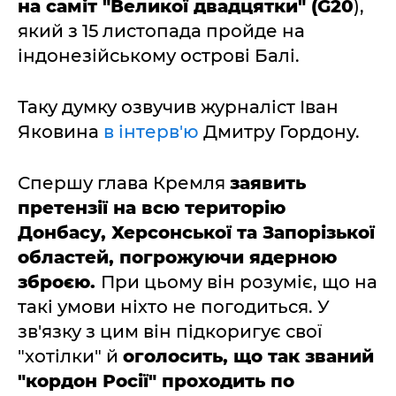
на саміт "Великої двадцятки" (G20
),
який з 15 листопада пройде на
індонезійському острові Балі.
Таку думку озвучив журналіст Іван
Яковина
в інтерв'ю
Дмитру Гордону.
Спершу глава Кремля
заявить
претензії на всю територію
Донбасу, Херсонської та Запорізької
областей, погрожуючи ядерною
зброєю.
При цьому він розуміє, що на
такі умови ніхто не погодиться. У
зв'язку з цим він підкоригує свої
"хотілки" й
оголосить, що так званий
"кордон Росії" проходить по