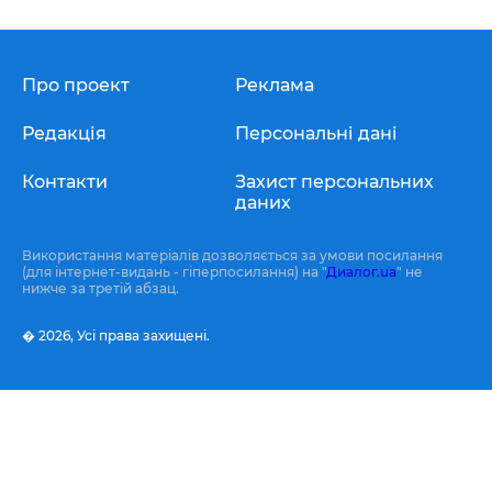
Про проект
Реклама
Редакція
Персональні дані
Контакти
Захист персональних
даних
Використання матеріалів дозволяється за умови посилання
(для інтернет-видань - гіперпосилання) на "
Диалог.ua
" не
нижче за третій абзац.
� 2026,
Усі права захищені.