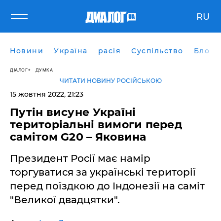
RU
Новини
Україна
расія
Суспільство
Блоги
ДІАЛОГ
ДУМКА
ЧИТАТИ НОВИНУ РОСІЙСЬКОЮ
15 жовтня 2022, 21:23
Путін висуне Україні
територіальні вимоги перед
самітом G20 – Яковина
Президент Росії має намір
торгуватися за українські території
перед поїздкою до Індонезії на саміт
"Великої двадцятки".