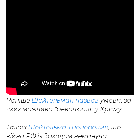
Раніше
Шейтельман назвав
умови, за
яких можлива "революція" у Криму.
Також
Шейтельман попередив
, що
війна РФ із Заходом неминуча.