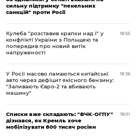
сильну підтримку "пекельних
санкцій" проти Росії
Кулеба "розставив крапки над і" у
18:55
конфлікті України з Польщею та
попередив про новий витік
напруженості
У Росії масово ламаються китайські
18:36
авто через дефіцит якісного бензину:
"Заливають Євро-2 та вбивають
машину"
Списки вже складають: "ВЧК-ОГПУ"
18:01
дізнався, як Кремль хоче
мобілізувати 800 тисяч росіян