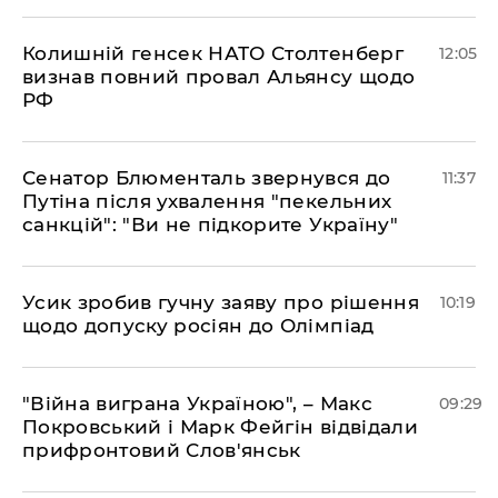
Колишній генсек НАТО Столтенберг
12:05
визнав повний провал Альянсу щодо
РФ
Сенатор Блюменталь звернувся до
11:37
Путіна після ухвалення "пекельних
санкцій": "Ви не підкорите Україну"
Усик зробив гучну заяву про рішення
10:19
щодо допуску росіян до Олімпіад
"Війна виграна Україною", – Макс
09:29
Покровський і Марк Фейгін відвідали
прифронтовий Слов'янськ