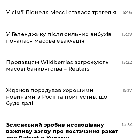
У сім'ї Ліонеля Мессі сталася трагедія
15:46
У Геленджику після сильних вибухів
15:39
почалася масова евакуація
Продавцям Wildberries загрожують
15:22
масові банкрутства – Reuters
Жданов порадував хорошими
15:17
новинами з Росії та припустив, що
буде далі
Зеленський зробив несподівану
14:54
важливу заяву про постачання ракет
для Patriot в Україну