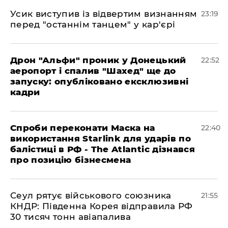
​Усик виступив із відвертим визнанням
23:19
перед "останнім танцем" у кар'єрі
​Дрон "Альфи" проник у Донецький
22:52
аеропорт і спалив "Шахед" ще до
запуску: опубліковано ексклюзивні
кадри
​Спроби переконати Маска на
22:40
використання Starlink для ударів по
балістиці в РФ - The Atlantic дізнався
про позицію бізнесмена
​Сеул рятує військового союзника
21:55
КНДР: Південна Корея відправила РФ
30 тисяч тонн авіапалива