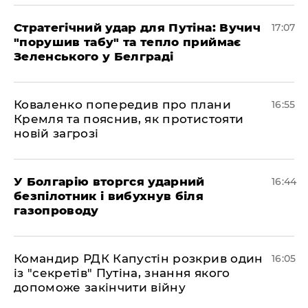
Стратегічний удар для Путіна: Вучич
17:07
"порушив табу" та тепло приймає
Зеленського у Белграді
Коваленко попередив про плани
16:55
Кремля та пояснив, як протистояти
новій загрозі
У Болгарію вторгся ударний
16:44
безпілотник і вибухнув біля
газопроводу
Командир РДК Капустін розкрив один
16:05
із "секретів" Путіна, знання якого
допоможе закінчити війну