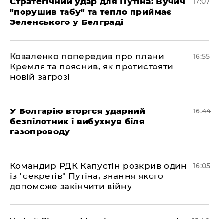
Стратегічний удар для Путіна: Вучич
17:07
"порушив табу" та тепло приймає
Зеленського у Белграді
Коваленко попередив про плани
16:55
Кремля та пояснив, як протистояти
новій загрозі
У Болгарію вторгся ударний
16:44
безпілотник і вибухнув біля
газопроводу
Командир РДК Капустін розкрив один
16:05
із "секретів" Путіна, знання якого
допоможе закінчити війну