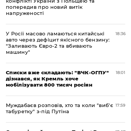
конфлікті України з Польщею та
попередив про новий витік
напруженості
У Росії масово ламаються китайські
18:36
авто через дефіцит якісного бензину:
"Заливають Євро-2 та вбивають
машину"
Списки вже складають: "ВЧК-ОГПУ"
18:01
дізнався, як Кремль хоче
мобілізувати 800 тисяч росіян
Муждабаєв розповів, хто та коли "виб'є
17:59
табуретку" з-під Путіна