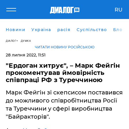
RU
Новини
Україна
расія
Суспільство
Блоги
ДІАЛОГ
ДУМКА
ЧИТАТИ НОВИНУ РОСІЙСЬКОЮ
28 липня 2022, 11:51
"Ердоган хитрує", – Марк Фейгін
прокоментував ймовірність
співпраці РФ з Туреччиною
Марк Фейгін зі скепсисом поставився
до можливого співробітництва Росії
та Туреччини у сфері виробництва
"Байракторів".