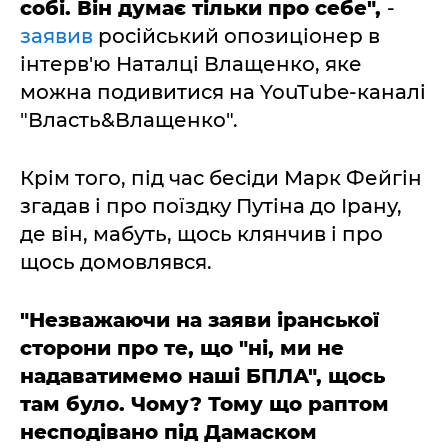
собі. Він думає тільки про себе",
-
заявив
російський опозиціонер в
інтерв'ю Наталці Влащенко, яке
можна подивитися на YouTube-каналі
"Власть&Влащенко".
Крім того, під час бесіди Марк Фейгін
згадав і про поїздку Путіна до Ірану,
де він, мабуть, щось клянчив і про
щось домовлявся.
"Незважаючи на заяви іранської
сторони про те, що "ні, ми не
надаватимемо наші БПЛА", щось
там було. Чому? Тому що раптом
несподівано під Дамаском