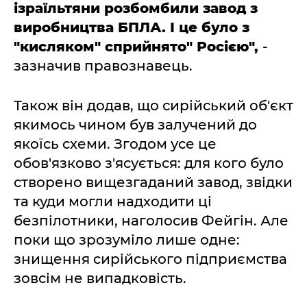
ізраїльтяни розбомбили завод з
виробництва БПЛА. І це було з
"кисляком" сприйнято" Росією",
-
зазначив правознавець.
Також він додав, що сирійський об'єкт
якимось чином був залучений до
якоїсь схеми. Згодом усе це
обов'язково з'ясується: для кого було
створено вищезгаданий завод, звідки
та куди могли надходити ці
безпілотники, наголосив Фейгін. Але
поки що зрозуміло лише одне:
знищення сирійського підприємства
зовсім не випадковість.