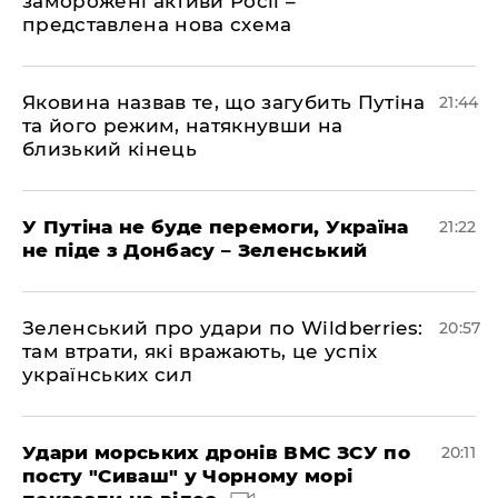
заморожені активи Росії –
представлена ​​нова схема
Яковина назвав те, що загубить Путіна
21:44
та його режим, натякнувши на
близький кінець
У Путіна не буде перемоги, Україна
21:22
не піде з Донбасу – Зеленський
Зеленський про удари по Wildberries:
20:57
там втрати, які вражають, це успіх
українських сил
Удари морських дронів ВМС ЗСУ по
20:11
посту "Сиваш" у Чорному морі