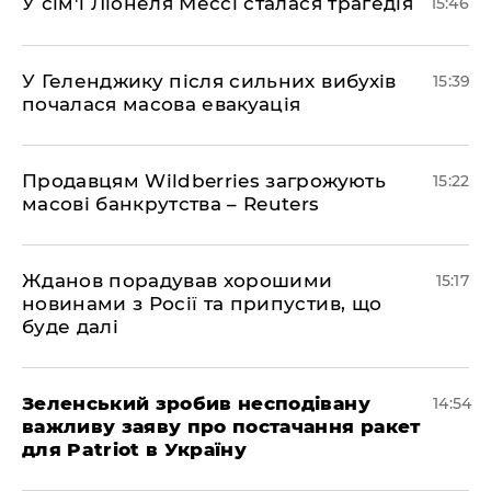
У сім'ї Ліонеля Мессі сталася трагедія
15:46
У Геленджику після сильних вибухів
15:39
почалася масова евакуація
Продавцям Wildberries загрожують
15:22
масові банкрутства – Reuters
Жданов порадував хорошими
15:17
новинами з Росії та припустив, що
буде далі
Зеленський зробив несподівану
14:54
важливу заяву про постачання ракет
для Patriot в Україну