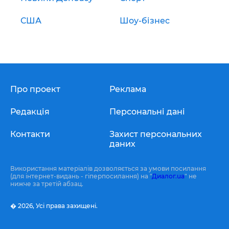
США
Шоу-бізнес
Про проект
Реклама
Редакція
Персональні дані
Контакти
Захист персональних
даних
Використання матеріалів дозволяється за умови посилання
(для інтернет-видань - гіперпосилання) на "
Диалог.ua
" не
нижче за третій абзац.
� 2026,
Усі права захищені.