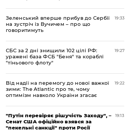
​Зеленський вперше прибув до Сербії
19:33
на зустріч із Вучичем – про що
говоритимуть
​СБС за 2 дні знищили 102 цілі РФ:
19:27
уражені база ФСБ "Беня" та кораблі
"тіньового флоту"
​Від надії на перемогу до нової важкої
19:22
зими: The Atlantic про те, чому
оптимізм навколо України згасає
​"Путін перевіряє рішучість Заходу", –
19:13
Сенат США офіційно взявся за
"пекельні санкції" проти Росії