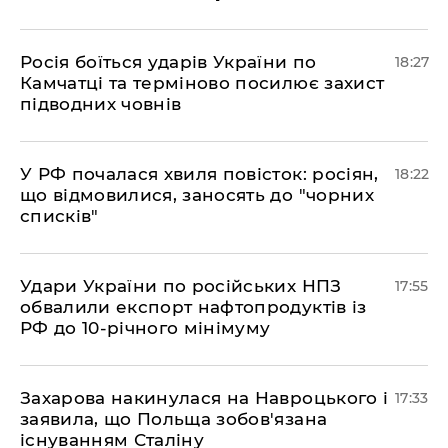
​Росія боїться ударів України по
18:27
Камчатці та терміново посилює захист
підводних човнів
​У РФ почалася хвиля повісток: росіян,
18:22
що відмовилися, заносять до "чорних
списків"
​Удари України по російських НПЗ
17:55
обвалили експорт нафтопродуктів із
РФ до 10-річного мінімуму
​Захарова накинулася на Навроцького і
17:33
заявила, що Польща зобов'язана
існуванням Сталіну