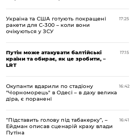
​Україна та США готують покращені
17:25
ракети для С-300 – коли вони
очікуються у ЗСУ
​Путін може атакувати балтійські
17:15
країни та обирає, як це зробити, –
LRT
​Окупанти вдарили по стадіону
16:42
"Чорноморець" в Одесі – в даху велика
діра, є поранені
​“Підставить голову під табакерку”, –
16:41
Ейдман описав сценарій краху влади
Путіна