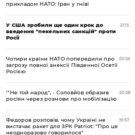
прикладом НАТО: Іран у гніві
​У США зробили ще один крок до
21:15
введення "пекельних санкцій" проти
Росії
​Чотири країни НАТО попередили про
20:35
загрозу повної анексії Південної Осетії
Росією
​'"Не той народ", - Соловйов образив
20:28
росіян через розмови про мобілізацію
​Федоров розповів, чому Україні не
19:57
вистачає ракет для ЗРК Patriot: "Про це
неодноразово говорилося"