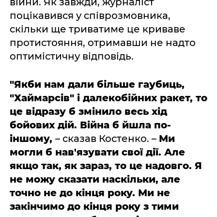
війни. Як завжди, журналіст
поцікавився у співрозмовника,
скільки ще триватиме це криваве
протистояння, отримавши не надто
оптимістичну відповідь.
"Якби нам дали більше гаубиць,
"Хаймарсів" і далекобійних ракет, то
це відразу б змінило весь хід
бойових дій. Війна б йшла по-
іншому,
– сказав Костенко. –
Ми
могли б нав'язувати свої дії. Але
якщо так, як зараз, то це надовго. Я
не можу сказати наскільки, але
точно не до кінця року. Ми не
закінчимо до кінця року з тими