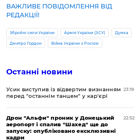
ВАЖЛИВЕ ПОВІДОМЛЕННЯ ВІД
РЕДАКЦІЇ!
Збройні сили України
Армія України (ЗСУ)
Думка
Дмитро Гордон
Війна України з Росією
Останні новини
​Усик виступив із відвертим визнанням
23:19
перед "останнім танцем" у кар'єрі
​Дрон "Альфи" проник у Донецький
22:52
аеропорт і спалив "Шахед" ще до
запуску: опубліковано ексклюзивні
кадри