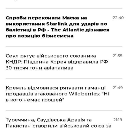
​Спроби переконати Маска на
22:40
використання Starlink для ударів по
балістиці в РФ - The Atlantic дізнався
про позицію бізнесмена
​Сеул рятує військового союзника
21:55
КНДР: Південна Корея відправила РФ
30 тисяч тонн авіапалива
​Кремль відмовився рятувати гаманці
21:49
продавців атакованого Wildberries: "Ні
в кого немає грошей"
​Туреччина, Саудівська Аравія та
21:19
Пакистан створили військовий союз за