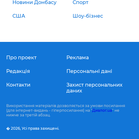
Новини Донбасу
Спорт
США
Шоу-бізнес
Про проект
Реклама
Редакція
Персональні дані
Контакти
Захист персональних
даних
Використання матеріалів дозволяється за умови посилання
(для інтернет-видань - гіперпосилання) на "
Диалог.ua
" не
нижче за третій абзац.
� 2026,
Усі права захищені.