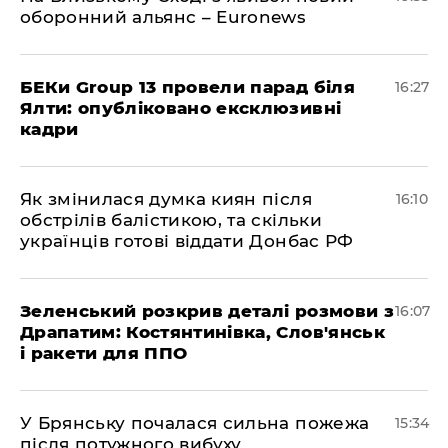
оборонний альянс – Euronews
БЕКи Group 13 провели парад біля
16:27
Ялти: опубліковано ексклюзивні
кадри
Як змінилася думка киян після
16:10
обстрілів балістикою, та скільки
українців готові віддати Донбас РФ
Зеленський розкрив деталі розмови з
16:07
Драпатим: Костянтинівка, Слов'янськ
і ракети для ППО
У Брянську почалася сильна пожежа
15:34
після потужного вибуху