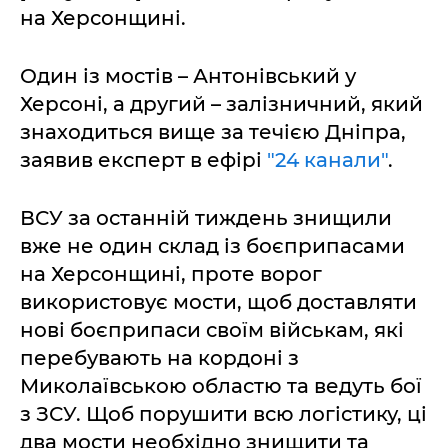
на Херсонщині.
Один із мостів – Антонівський у
Херсоні, а другий – залізничний, який
знаходиться вище за течією Дніпра,
заявив експерт в ефірі
"24 канали"
.
ВСУ за останній тиждень знищили
вже не один склад із боєприпасами
на Херсонщині, проте ворог
використовує мости, щоб доставляти
нові боєприпаси своїм військам, які
перебувають на кордоні з
Миколаївською областю та ведуть бої
з ЗСУ. Щоб порушити всю логістику, ці
два мости необхідно знищити та