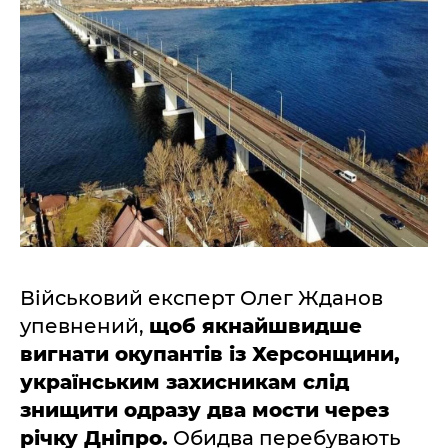
Військовий експерт Олег Жданов
упевнений,
щоб якнайшвидше
вигнати окупантів із Херсонщини,
українським захисникам слід
знищити одразу два мости через
річку Дніпро.
Обидва перебувають