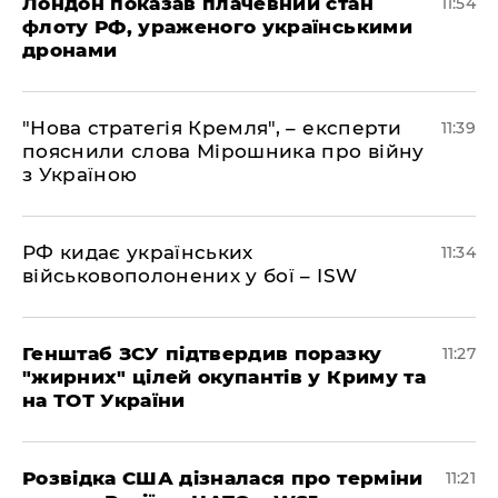
Лондон показав плачевний стан
11:54
флоту РФ, ураженого українськими
дронами
"Нова стратегія Кремля", – експерти
11:39
пояснили слова Мірошника про війну
з Україною
РФ кидає українських
11:34
військовополонених у бої – ISW
Генштаб ЗСУ підтвердив поразку
11:27
"жирних" цілей окупантів у Криму та
на ТОТ України
Розвідка США дізналася про терміни
11:21