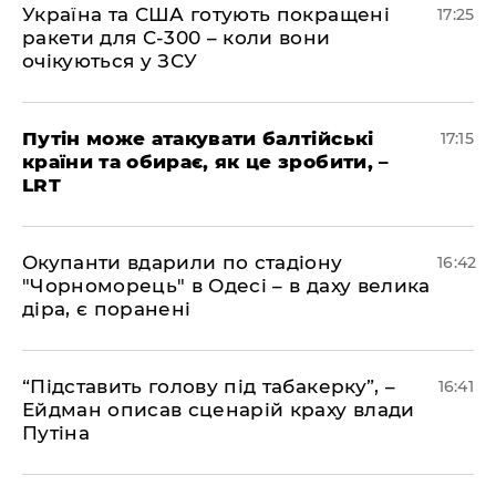
​Україна та США готують покращені
17:25
ракети для С-300 – коли вони
очікуються у ЗСУ
​Путін може атакувати балтійські
17:15
країни та обирає, як це зробити, –
LRT
​Окупанти вдарили по стадіону
16:42
"Чорноморець" в Одесі – в даху велика
діра, є поранені
​“Підставить голову під табакерку”, –
16:41
Ейдман описав сценарій краху влади
Путіна