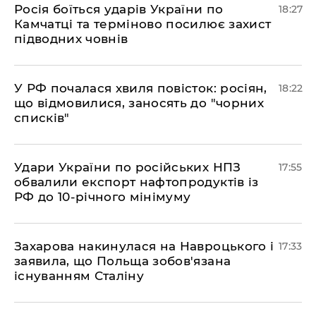
​Росія боїться ударів України по
18:27
Камчатці та терміново посилює захист
підводних човнів
​У РФ почалася хвиля повісток: росіян,
18:22
що відмовилися, заносять до "чорних
списків"
​Удари України по російських НПЗ
17:55
обвалили експорт нафтопродуктів із
РФ до 10-річного мінімуму
​Захарова накинулася на Навроцького і
17:33
заявила, що Польща зобов'язана
існуванням Сталіну