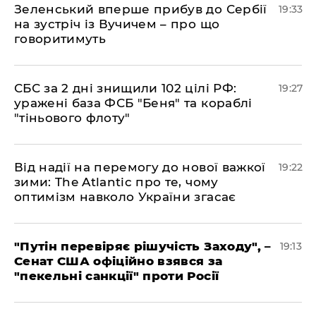
​Зеленський вперше прибув до Сербії
19:33
на зустріч із Вучичем – про що
говоритимуть
​СБС за 2 дні знищили 102 цілі РФ:
19:27
уражені база ФСБ "Беня" та кораблі
"тіньового флоту"
​Від надії на перемогу до нової важкої
19:22
зими: The Atlantic про те, чому
оптимізм навколо України згасає
​"Путін перевіряє рішучість Заходу", –
19:13
Сенат США офіційно взявся за
"пекельні санкції" проти Росії