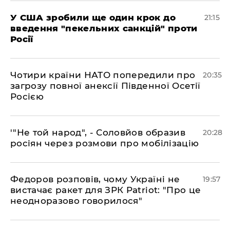
​У США зробили ще один крок до
21:15
введення "пекельних санкцій" проти
Росії
​Чотири країни НАТО попередили про
20:35
загрозу повної анексії Південної Осетії
Росією
​'"Не той народ", - Соловйов образив
20:28
росіян через розмови про мобілізацію
​Федоров розповів, чому Україні не
19:57
вистачає ракет для ЗРК Patriot: "Про це
неодноразово говорилося"