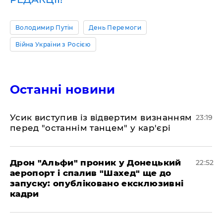
Володимир Путін
День Перемоги
Війна України з Росією
Останні новини
​Усик виступив із відвертим визнанням
23:19
перед "останнім танцем" у кар'єрі
​Дрон "Альфи" проник у Донецький
22:52
аеропорт і спалив "Шахед" ще до
запуску: опубліковано ексклюзивні
кадри