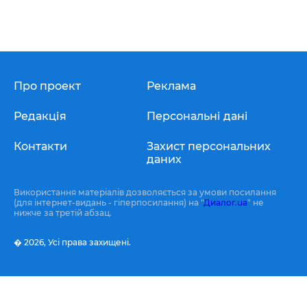
Про проект
Реклама
Редакція
Персональні дані
Контакти
Захист персональних
даних
Використання матеріалів дозволяється за умови посилання
(для інтернет-видань - гіперпосилання) на "
Диалог.ua
" не
нижче за третій абзац.
� 2026,
Усі права захищені.