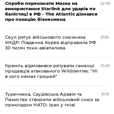
​Спроби переконати Маска на
22:40
використання Starlink для ударів по
балістиці в РФ - The Atlantic дізнався
про позицію бізнесмена
​Сеул рятує військового союзника
21:55
КНДР: Південна Корея відправила РФ
30 тисяч тонн авіапалива
​Кремль відмовився рятувати гаманці
21:49
продавців атакованого Wildberries: "Ні
в кого немає грошей"
​Туреччина, Саудівська Аравія та
21:19
Пакистан створили військовий союз за
прикладом НАТО: Іран у гніві