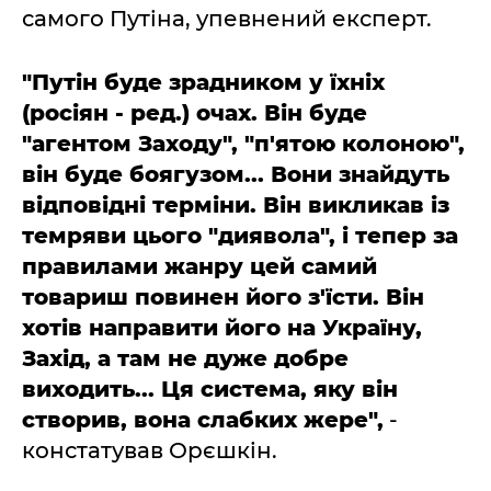
самого Путіна, упевнений експерт.
"Путін буде зрадником у їхніх
(росіян - ред.) очах. Він буде
"агентом Заходу", "п'ятою колоною",
він буде боягузом... Вони знайдуть
відповідні терміни. Він викликав із
темряви цього "диявола", і тепер за
правилами жанру цей самий
товариш повинен його з'їсти. Він
хотів направити його на Україну,
Захід, а там не дуже добре
виходить... Ця система, яку він
створив, вона слабких жере",
-
констатував Орєшкін.