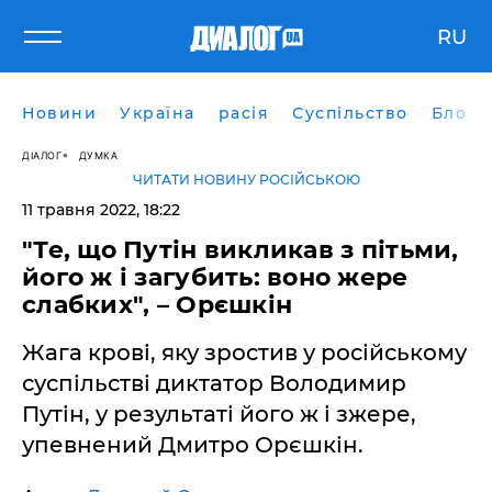
RU
Новини
Україна
расія
Суспільство
Блоги
ДІАЛОГ
ДУМКА
ЧИТАТИ НОВИНУ РОСІЙСЬКОЮ
11 травня 2022, 18:22
"Те, що Путін викликав з пітьми,
його ж і загубить: воно жере
слабких", – Орєшкін
Жага крові, яку зростив у російському
суспільстві диктатор Володимир
Путін, у результаті його ж і зжере,
упевнений Дмитро Орєшкін.