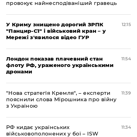
провокує найнесподіваніший гравець
У Криму знищено дорогий ЗРПК
12:15
"Панцир-С1" і військовий кран – у
Мережі з'явилося відео ГУР
Лондон показав плачевний стан
11:54
флоту РФ, ураженого українськими
дронами
"Нова стратегія Кремля", – експерти
11:39
пояснили слова Мірошника про війну
з Україною
РФ кидає українських
11:34
військовополонених у бої – ISW