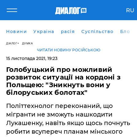
RU
Новини
Україна
расія
Суспільство
Блоги
ДІАЛОГ
ДУМКА
ЧИТАТИ НОВИНУ РОСІЙСЬКОЮ
15 листопада 2021, 19:23
Голобуцький про можливий
розвиток ситуації на кордоні з
Польщею: "Зникнуть вони у
білоруських болотах"
Політтехнолог переконаний, що
мігранти не зможуть нашкодити
Лукашенку, навіть якщо щось почнуть
робити всупереч планам мінського