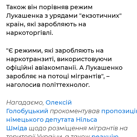
Також він порівняв режим
Лукашенка з урядами "екзотичних"
країн, які заробляють на
наркоторгівлі.
"Є режими, які заробляють на
наркотранзиті, використовуючи
офіційні авіакомпанії. А Лукашенко
заробляє на потоці мігрантів", –
наголосив політтехнолог.
Нагадаємо,
Олексій
Голобуцький
прокоментував
пропозиц
німецького депутата Нільса
Шміда
щодо розміщення мігрантів на
території України, а також
реакцію