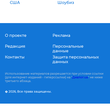
США
Шоубиз
О проекте
Реклама
Редакция
Персональные
данные
Контакты
Защита персональных
данных
Использование материалов разрешается при условии ссылки
(для интернет-изданий - гиперссылки) на "
Диалог.ua
" не ниже
третьего абзаца.
� 2026,
Все права защищены.