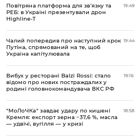
​Повітряна платформа для зв’язку та
19:49
РЕБ: в Україні презентували дрон
Highline-T
​Чалий попередив про наступний крок
19:44
Путіна, спрямований на те, щоб
Україна капітулювала
​Вибух у ресторані Balzi Rossi: стало
19:16
відомо про нових постраждалих у
родині головнокомандувача ВКС РФ
​"МоЛоЧКа" завдає удару по кишені
18:58
Кремля: експорт зерна −37,6 %, масла
— удвічі, вугілля — у кризі