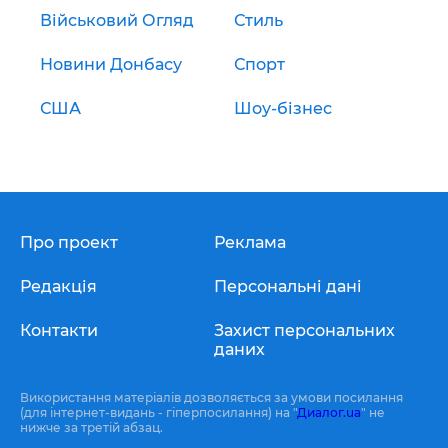
Військовий Огляд
Стиль
Новини Донбасу
Спорт
США
Шоу-бізнес
Про проект
Реклама
Редакція
Персональні дані
Контакти
Захист персональних
даних
Використання матеріалів дозволяється за умови посилання
(для інтернет-видань - гіперпосилання) на "
Диалог.ua
" не
нижче за третій абзац.