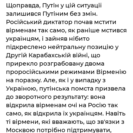
Щоправда, Путін у цій ситуації
залишився Путіним без змін.
Російський диктатор почав мстити
вірменам так само, як раніше мстився
українцям, і зайняв нібито
підкреслено нейтральну позицію у
Другій Карабахській війні, що
прирекло розграбовану двома
проросійськими режимами Вірменію
на поразку. Але, як і у випадку з
Україною, путінська помста призвела
до зворотного результату: вона
відкрила вірменам очі на Росію так
само, як відкрила їх українцям. Навіть
ті вірмени, які вважають, що зв'язки з
Москвою потрібно підтримувати,