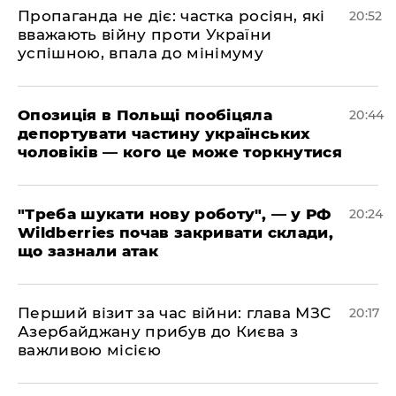
​Пропаганда не діє: частка росіян, які
20:52
вважають війну проти України
успішною, впала до мінімуму
​Опозиція в Польщі пообіцяла
20:44
депортувати частину українських
чоловіків — кого це може торкнутися
​"Треба шукати нову роботу", — у РФ
20:24
Wildberries почав закривати склади,
що зазнали атак
​Перший візит за час війни: глава МЗС
20:17
Азербайджану прибув до Києва з
важливою місією