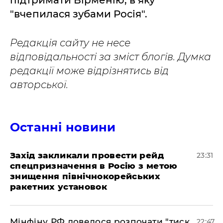
підтримати Вірменію, в яку
"вчепилася зубами Росія".
Редакція сайту не несе
відповідальності за зміст блогів. Думка
редакції може відрізнятись від
авторської.
Останні новини
​Захід закликали провести рейд
23:31
спецпризначення в Росію з метою
знищення північнокорейських
ракетних установок
​Мінфіну РФ довелося розпочати "тиск
22:47