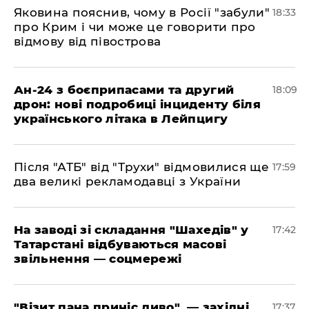
​Яковина пояснив, чому в Росії "забули"
18:33
про Крим і чи може це говорити про
відмову від півострова
​Ан-24 з боєприпасами та другий
18:09
дрон: нові подробиці інциденту біля
українського літака в Лейпцигу
​Після "АТБ" від "Трухи" відмовилися ще
17:59
два великі рекламодавці з України
​На заводі зі складання "Шахедів" у
17:42
Татарстані відбуваються масові
звільнення — соцмережі
"Візит пана приніс диво", — західні
17:37