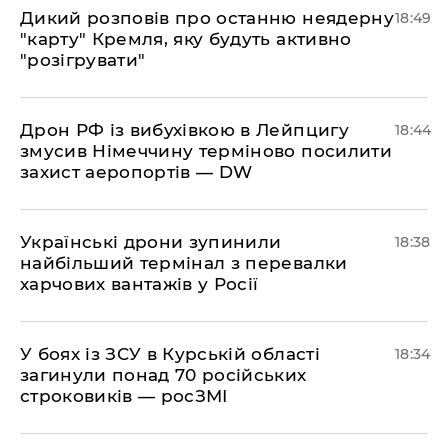
​Дикий розповів про останню неядерну
18:49
"карту" Кремля, яку будуть активно
"розігрувати"
​Дрон РФ із вибухівкою в Лейпцигу
18:44
змусив Німеччину терміново посилити
захист аеропортів — DW
​Українські дрони зупинили
18:38
найбільший термінал з перевалки
харчових вантажів у Росії
​У боях із ЗСУ в Курській області
18:34
загинули понад 70 російських
строковиків — росЗМІ