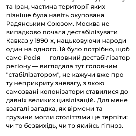
та Іран, частина території яких
пізніше була навіть окупована
Радянським Союзом. Москва не
випадково почала дестабілізувати
Кавказ у 1990-х, нацьковуючи народи
один на одного. Їй було потрібно, щоб
саме Росія — головний дестабілізатор
регіону — виглядала тут головним
"стабілізатором", не кажучи вже про
ту неприкриту зневагу, з якою
самозвані колонізатори ставилися до
давніх великих цивілізацій. Для мене
взагалі загадка, як вірмени та
грузини могли століттями це терпіти:
чи то безвихідь, чи то якийсь гіпноз.