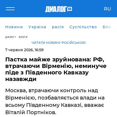
RU
Новини
Україна
расія
Суспільство
Блоги
ДІАЛОГ
БЛОГИ
ЧИТАТИ НОВИНУ РОСІЙСЬКОЮ
7 червня 2026, 16:59
​Пастка майже зруйнована: РФ,
втрачаючи Вірменію, неминуче
піде з Південного Кавказу
назавжди
Москва, втрачаючи контроль над
Вірменією, позбавляється влади на
всьому Південному Кавказі, вважає
Віталій Портніков.