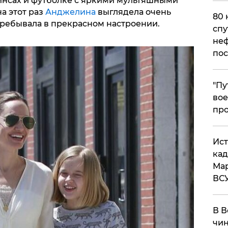
нсах и футболке с яркими мультяшными
на этот раз
Анджелина
выглядела очень
80 
пребывала в прекрасном настроении.
спу
неф
пос
​"П
вое
про
​Ис
кад
Мар
ВС
В В
чин