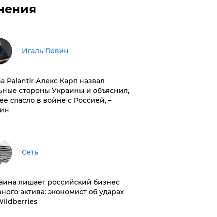
нения
Игаль Левин
ва Palantir Алекс Карп назвал
ьные стороны Украины и объяснил,
 ее спасло в войне с Россией, –
ин
Сеть
раина лишает российский бизнес
вного актива: экономист об ударах
Wildberries