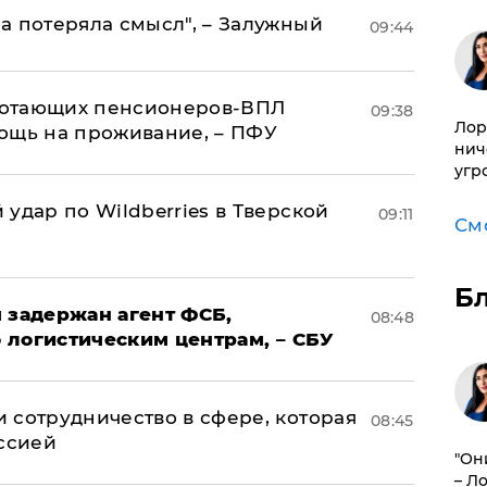
а потеряла смысл", – Залужный
09:44
аботающих пенсионеров-ВПЛ
09:38
Лор
ощь на проживание, – ПФУ
нич
угр
удар по Wildberries в Тверской
09:11
См
Б
 задержан агент ФСБ,
08:48
 логистическим центрам, – СБУ
 сотрудничество в сфере, которая
08:45
оссией
"Он
– Л