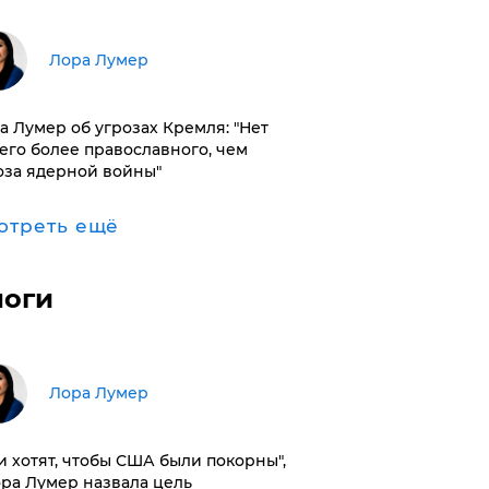
​Лора Лумер
а Лумер об угрозах Кремля: "Нет
его более православного, чем
оза ядерной войны"
отреть ещё
логи
​Лора Лумер
и хотят, чтобы США были покорны",
ора Лумер назвала цель