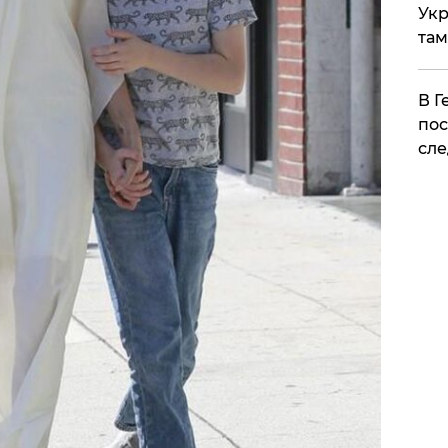
Укр
там
​В 
пос
сле