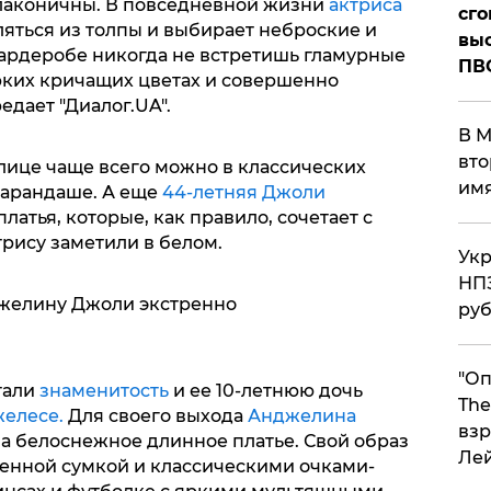
 лаконичны. В повседневной жизни
актриса
сго
яться из толпы и выбирает неброские и
выс
гардеробе никогда не встретишь гламурные
ПВ
ярких кричащих цветах и совершенно
едает "Диалог.UA".
В М
вто
лице чаще всего можно в классических
им
карандаше. А еще
44-летняя Джоли
атья, которые, как правило, сочетает с
трису заметили в белом.
Укр
НПЗ
желину Джоли экстренно
ру
"Оп
тали
знаменитость
и ее 10-летнюю дочь
The
желесе.
Для своего выхода
Анджелина
взр
а белоснежное длинное платье. Свой образ
Ле
енной сумкой и классическими очками-