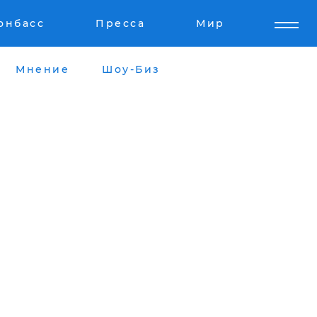
онбасс
Пресса
Мир
Мнение
Шоу-Биз