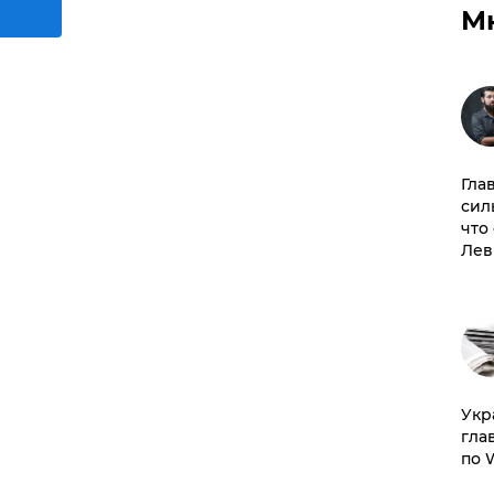
М
Гла
сил
что
Лев
​Ук
гла
по 