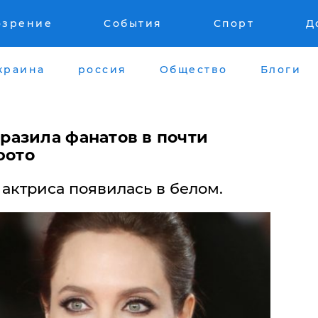
озрение
События
Спорт
Д
краина
россия
Общество
Блоги
азила фанатов в почти
фото
актриса появилась в белом.