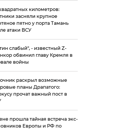
квадратных километров:
тники засняли крупное
тяное пятно у порта Тамань
ле атаки ВСУ
утин слабый", - известный Z-
нкор обвинил главу Кремля в
вале войны
точник раскрыл возможные
ровые планы Драпатого:
кусу прочат важный пост в
У
ене прошла тайная встреча экс-
овников Европы и РФ по