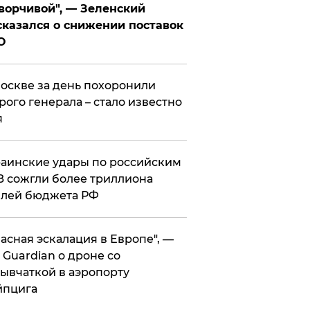
ворчивой", — Зеленский
казался о снижении поставок
О
оскве за день похоронили
рого генерала – стало известно
я
аинские удары по российским
 сожгли более триллиона
блей бюджета РФ
асная эскалация в Европе", —
 Guardian о дроне со
ывчаткой в аэропорту
йпцига