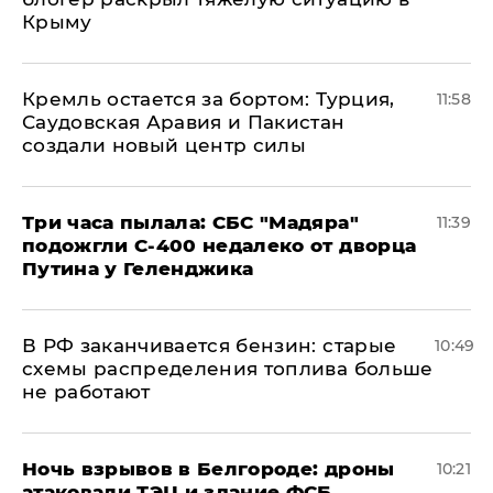
Крыму
​Кремль остается за бортом: Турция,
11:58
Саудовская Аравия и Пакистан
создали новый центр силы
Три часа пылала: СБС "Мадяра"
11:39
подожгли С-400 недалеко от дворца
Путина у Геленджика
​В РФ заканчивается бензин: старые
10:49
схемы распределения топлива больше
не работают
​Ночь взрывов в Белгороде: дроны
10:21
атаковали ТЭЦ и здание ФСБ