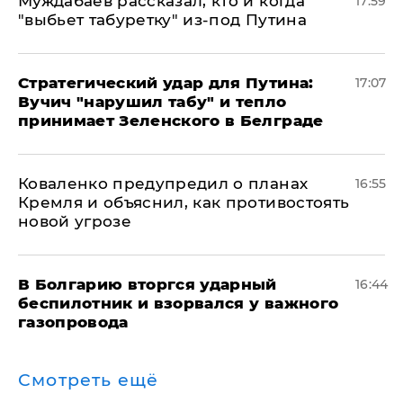
Муждабаев рассказал, кто и когда
17:59
"выбьет табуретку" из-под Путина
Стратегический удар для Путина:
17:07
Вучич "нарушил табу" и тепло
принимает Зеленского в Белграде
Коваленко предупредил о планах
16:55
Кремля и объяснил, как противостоять
новой угрозе
В Болгарию вторгся ударный
16:44
беспилотник и взорвался у важного
газопровода
Смотреть ещё