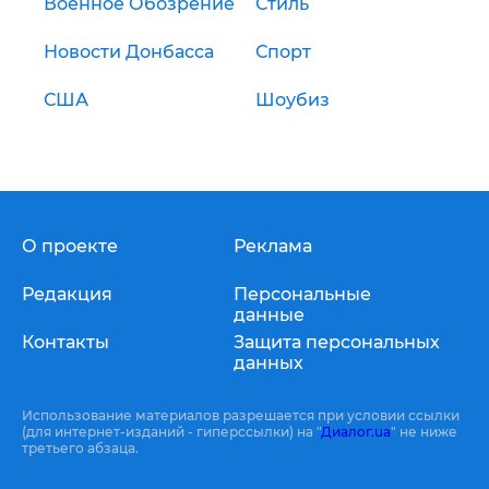
Военное Обозрение
Стиль
Новости Донбасса
Спорт
США
Шоубиз
О проекте
Реклама
Редакция
Персональные
данные
Контакты
Защита персональных
данных
Использование материалов разрешается при условии ссылки
(для интернет-изданий - гиперссылки) на "
Диалог.ua
" не ниже
третьего абзаца.