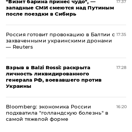
"Визит барина принес чудо", —
17:37
западные СМИ смеются над Путиным
после поездки в Сибирь
​Россия готовит провокацию в Балтии с
17:35
захваченными украинскими дронами
— Reuters
​Взрыв в Balzi Rossi: раскрыта
17:28
личность ликвидированного
генерала РФ, воевавшего против
Украины
Bloomberg: экономика России
16:20
подхватила "голландскую болезнь" в
самой тяжелой форме