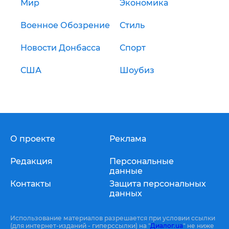
Мир
Экономика
Военное Обозрение
Стиль
Новости Донбасса
Спорт
США
Шоубиз
О проекте
Реклама
Редакция
Персональные
данные
Контакты
Защита персональных
данных
Использование материалов разрешается при условии ссылки
(для интернет-изданий - гиперссылки) на "
Диалог.ua
" не ниже