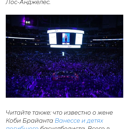
Лос-Анджелес.
Читайте также: что известно о жене
Коби Брайанта
Ванессе и детях
погибшего
баскетболиста. Всего в