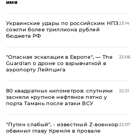
имя
Украинские удары по российским НПЗ
23:14
сожгли более триллиона рублей
бюджета РФ
"Опасная эскалация в Европе", — The
23:06
Guardian о дроне со взрывчаткой в
аэропорту Лейпцига
80 квадратных километров: спутники
22:21
засняли крупное нефтяное пятно у
порта Тамань после атаки ВСУ
​"Путин слабый", - известный Z-военкор
22:07
обвинил главу Кремля в провале