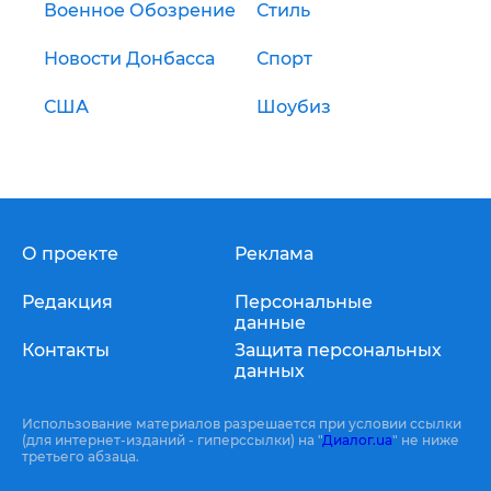
Военное Обозрение
Стиль
Новости Донбасса
Спорт
США
Шоубиз
О проекте
Реклама
Редакция
Персональные
данные
Контакты
Защита персональных
данных
Использование материалов разрешается при условии ссылки
(для интернет-изданий - гиперссылки) на "
Диалог.ua
" не ниже
третьего абзаца.