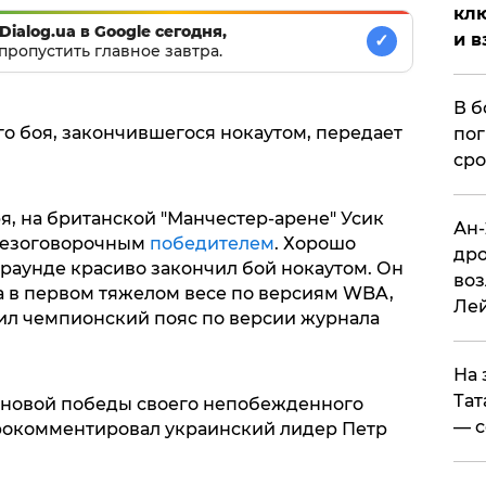
клю
Dialog.ua в Google сегодня,
и в
✓
пропустить главное завтра.
В б
о боя, закончившегося нокаутом, передает
пог
сро
ря, на британской "Манчестер-арене" Усик
Ан-
 безоговорочным
победителем
. Хорошо
дро
м раунде красиво закончил бой нокаутом. Он
воз
 в первом тяжелом весе по версиям WBA,
Ле
чил чемпионский пояс по версии журнала
На 
Тат
 новой победы своего непобежденного
— с
прокомментировал украинский лидер Петр