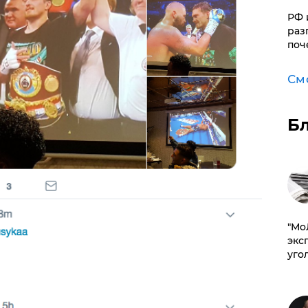
РФ 
раз
поч
См
Б
​"М
эксп
уго