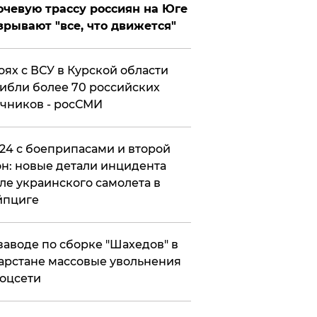
чевую трассу россиян на Юге
зрывают "все, что движется"
оях с ВСУ в Курской области
ибли более 70 российских
чников - росСМИ
24 с боеприпасами и второй
н: новые детали инцидента
ле украинского самолета в
йпциге
заводе по сборке "Шахедов" в
арстане массовые увольнения
оцсети