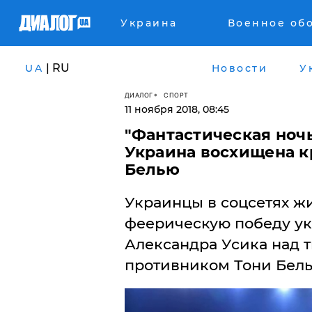
Украина
Военное об
| RU
UA
Новости
У
ДИАЛОГ
СПОРТ
11 ноября 2018, 08:45
"Фантастическая ночь
Украина восхищена к
Белью
Украинцы в соцсетях ж
феерическую победу ук
Александра Усика над 
противником Тони Бель