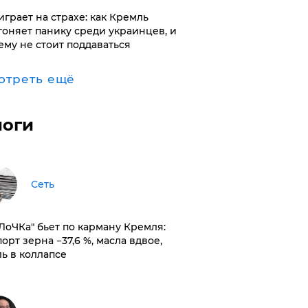
играет на страхе: как Кремль
гоняет панику среди украинцев, и
ему не стоит поддаваться
отреть ещё
логи
Сеть
оЛоЧКа" бьет по карману Кремля:
орт зерна −37,6 %, масла вдвое,
ль в коллапсе