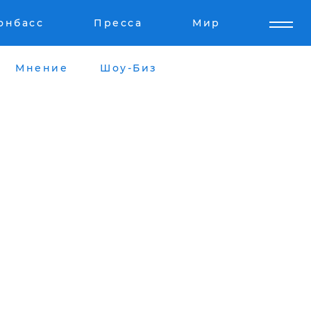
онбасс
Пресса
Мир
Мнение
Шоу-Биз