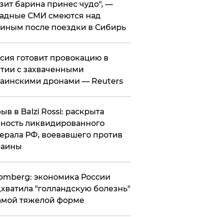
зит барина принес чудо", —
адные СМИ смеются над
иным после поездки в Сибирь
ссия готовит провокацию в
тии с захваченными
аинскими дронами — Reuters
рыв в Balzi Rossi: раскрыта
ность ликвидированного
ерала РФ, воевавшего против
раины
omberg: экономика России
хватила "голландскую болезнь"
амой тяжелой форме