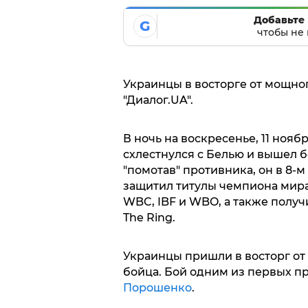
Добавьте 
G
чтобы не 
Украинцы в восторге от мощног
"Диалог.UA".
В ночь на воскресенье, 11 нояб
схлестнулся с Белью и вышел
"помотав" противника, он в 8-
защитил титулы чемпиона мира
WBC, IBF и WBO, а также полу
The Ring.
Украинцы пришли в восторг от
бойца. Бой одним из первых 
Порошенко
.