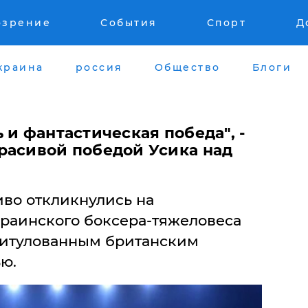
озрение
События
Спорт
Д
краина
россия
Общество
Блоги
 и фантастическая победа", -
расивой победой Усика над
иво откликнулись на
раинского боксера-тяжеловеса
титулованным британским
ю.