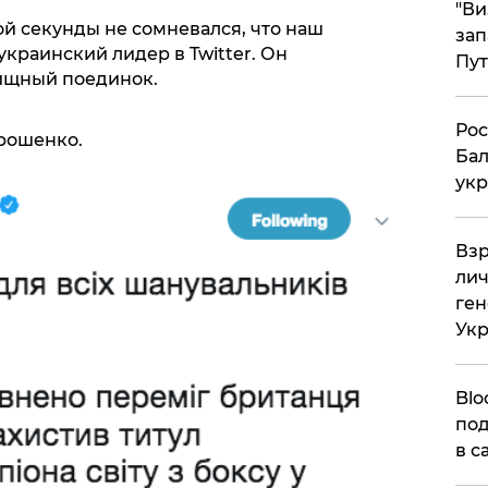
"Ви
й секунды не сомневался, что наш
зап
украинский лидер в Twitter. Он
Пут
лищный поединок.
​Ро
орошенко.
Бал
укр
​Вз
лич
ген
Ук
Blo
под
в с