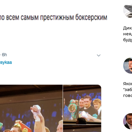
Дик
нея
буд
Яко
"за
гов