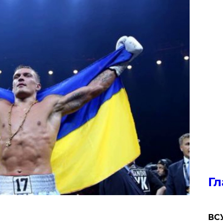
Гл
ВСУ