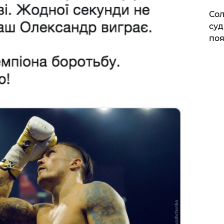
Сол
суд
поя