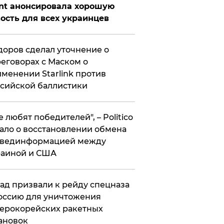
nt анонсировала хорошую
ость для всех украинцев
оров сделал уточнение о
еговорах с Маском о
менении Starlink против
сийской баллистики
се любят победителей", – Politico
ало о восстановлении обмена
звединформацией между
раиной и США
ад призвали к рейду спецназа
оссию для уничтожения
ерокорейских ракетных
ановок