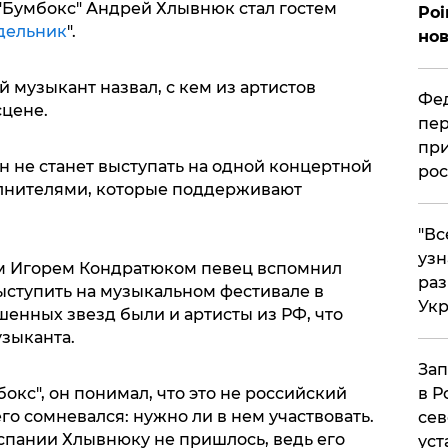
Бумбокс" Андрей Хлывнюк стал гостем
Poi
дельник
".
нов
музыкант назвал, с кем из артистов
Фед
сцене.
пер
при
 не станет выступать на одной концертной
рос
лнителями, которые поддерживают
​"В
узн
м Игорем Кондратюком певец вспомнил
ра
выступить на музыкальном фестивале в
Ук
енных звезд были и артисты из РФ, что
узыканта.
Зап
окс", он понимал, что это не российский
в Р
го сомневался: нужно ли в нем участвовать.
сев
Испании Хлывнюку не пришлось, ведь его
уст