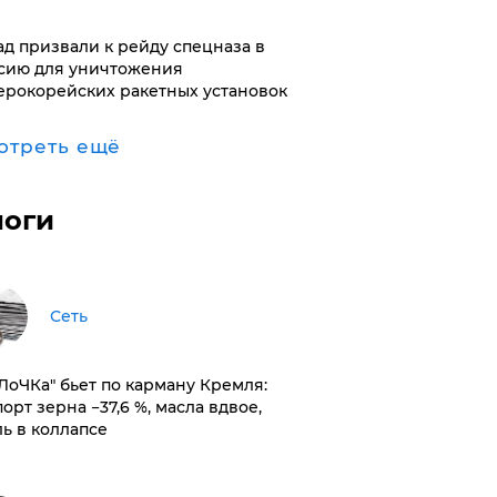
ад призвали к рейду спецназа в
сию для уничтожения
ерокорейских ракетных установок
отреть ещё
логи
Сеть
оЛоЧКа" бьет по карману Кремля:
орт зерна −37,6 %, масла вдвое,
ль в коллапсе