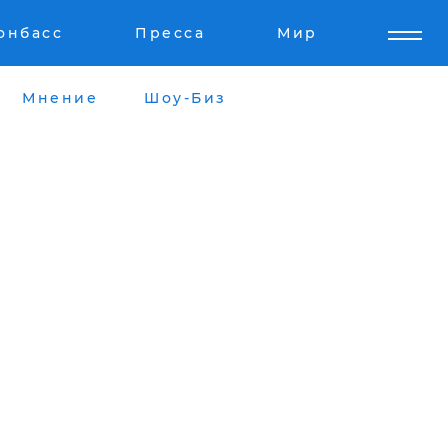
онбасс
Пресса
Мир
Мнение
Шоу-Биз