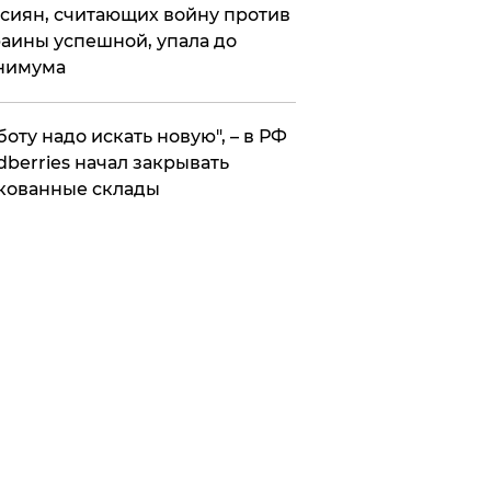
сиян, считающих войну против
аины успешной, упала до
нимума
боту надо искать новую", – в РФ
dberries начал закрывать
кованные склады