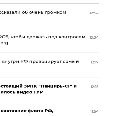
сказали об очень громком
12:54
ФСБ, чтобы держать под контролем
12:24
berg
 внутри РФ провоцирует самый
12:17
стоящий ЗРПК "Панцирь-С1" и
12:15
вилось видео ГУР
 состояние флота РФ,
11:54