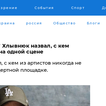
озрение
События
Спорт
Д
краина
россия
Общество
Блоги
 Хлывнюк назвал, с кем
на одной сцене
 с кем из артистов никогда не
цертной площадке.