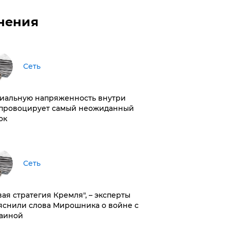
нения
Сеть
иальную напряженность внутри
провоцирует самый неожиданный
ок
Сеть
вая стратегия Кремля", – эксперты
яснили слова Мирошника о войне с
аиной