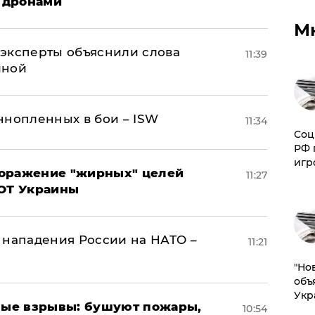
 дронами
М
– эксперты объяснили слова
11:39
иной
ннопленных в бои – ISW
11:34
Соц
РФ 
игр
поражение "жирных" целей
11:27
ВОТ Украины
 нападения России на НАТО –
11:21
"Но
объ
Укр
ые взрывы: бушуют пожары,
10:54