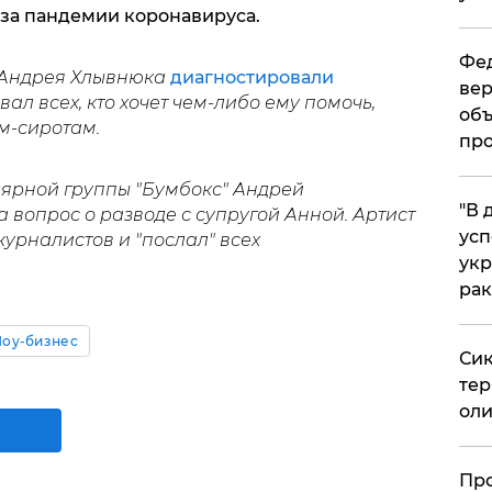
-за пандемии коронавируса.
Фед
у Андрея Хлывнюка
диагностировали
вер
звал всех, кто хочет чем-либо ему помочь,
объ
м-сиротам.
про
лярной группы "Бумбокс" Андрей
​"В
 вопрос о разводе с супругой Анной. Артист
усп
журналистов и "послал" всех
укр
рак
оу-бизнес
Сик
тер
оли
​Пр