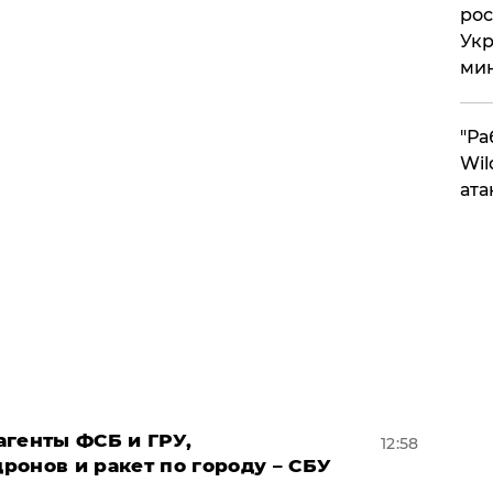
рос
Укр
ми
"Ра
Wil
ата
агенты ФСБ и ГРУ,
12:58
онов и ракет по городу – СБУ