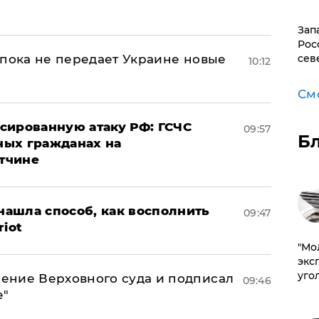
Зап
Рос
 пока не передает Украине новые
сев
10:12
См
сированную атаку РФ: ГСЧС
09:57
Б
ных гражданах на
тчине
ашла способ, как восполнить
09:47
riot
​"М
эксп
уго
ение Верховного суда и подписал
09:46
е"