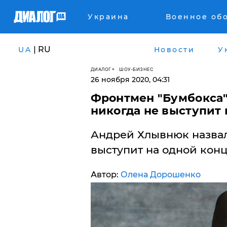
Украина
Военное об
| RU
UA
Новости
У
ДИАЛОГ
ШОУ-БИЗНЕС
26 ноября 2020, 04:31
Фронтмен "Бумбокса"
никогда не выступит 
Андрей Хлывнюк назвал,
выступит на одной кон
Автор:
Олена Дорошенко