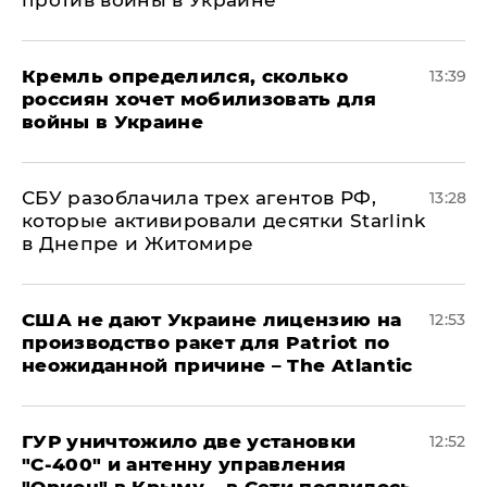
против войны в Украине
Кремль определился, сколько
13:39
россиян хочет мобилизовать для
войны в Украине
СБУ разоблачила трех агентов РФ,
13:28
которые активировали десятки Starlink
в Днепре и Житомире
США не дают Украине лицензию на
12:53
производство ракет для Patriot по
неожиданной причине – The Atlantic
ГУР уничтожило две установки
12:52
"С‑400" и антенну управления