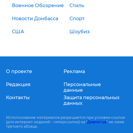
Военное Обозрение
Стиль
Новости Донбасса
Спорт
США
Шоубиз
О проекте
Реклама
Редакция
Персональные
данные
Контакты
Защита персональных
данных
Использование материалов разрешается при условии ссылки
(для интернет-изданий - гиперссылки) на "
Диалог.ua
" не ниже
третьего абзаца.