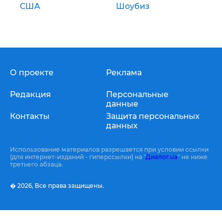
США
Шоубиз
О проекте
Реклама
Редакция
Персональные
данные
Контакты
Защита персональных
данных
Использование материалов разрешается при условии ссылки
(для интернет-изданий - гиперссылки) на "
Диалог.ua
" не ниже
третьего абзаца.
� 2026,
Все права защищены.