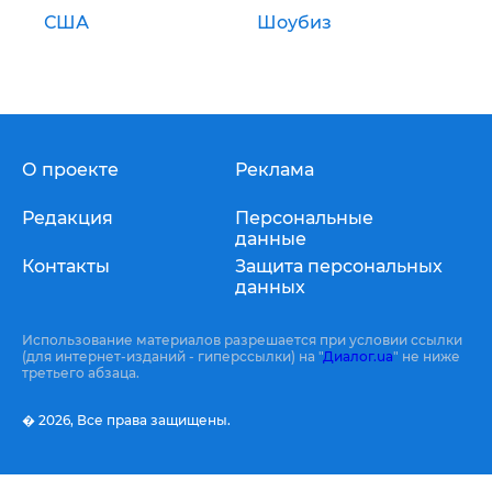
США
Шоубиз
О проекте
Реклама
Редакция
Персональные
данные
Контакты
Защита персональных
данных
Использование материалов разрешается при условии ссылки
(для интернет-изданий - гиперссылки) на "
Диалог.ua
" не ниже
третьего абзаца.
� 2026,
Все права защищены.