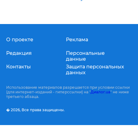
О проекте
Реклама
Редакция
Персональные
данные
Контакты
Защита персональных
данных
Использование материалов разрешается при условии ссылки
(для интернет-изданий - гиперссылки) на "
Диалог.ua
" не ниже
третьего абзаца.
� 2026,
Все права защищены.