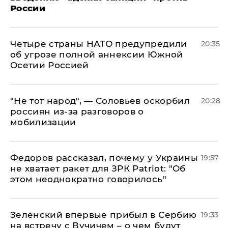
России
Четыре страны НАТО предупредили
20:35
об угрозе полной аннексии Южной
Осетии Россией
​"Не тот народ", — Соловьев оскорбил
20:28
россиян из-за разговоров о
мобилизации
Федоров рассказал, почему у Украины
19:57
не хватает ракет для ЗРК Patriot: "Об
этом неоднократно говорилось"
Зеленский впервые прибыл в Сербию
19:33
на встречу с Вучичем – о чем будут