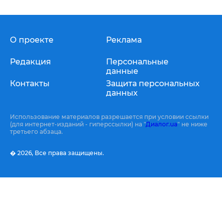
О проекте
Реклама
Редакция
Персональные
данные
Контакты
Защита персональных
данных
Использование материалов разрешается при условии ссылки
(для интернет-изданий - гиперссылки) на "
Диалог.ua
" не ниже
третьего абзаца.
� 2026,
Все права защищены.