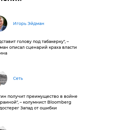
Игорь Эйдман
дставит голову под табакерку", –
ман описал сценарий краха власти
ина
Сеть
тин получит преимущество в войне
краиной", – колумнист Bloomberg
достерег Запад от ошибки