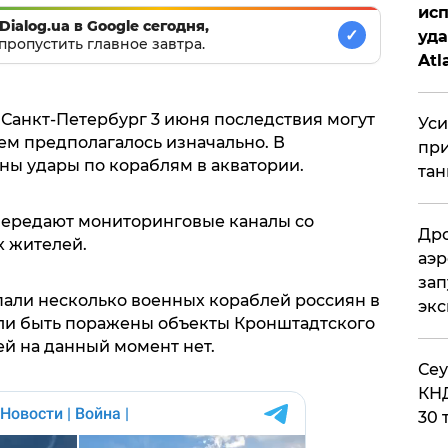
исп
Dialog.ua в Google сегодня,
✓
уда
пропустить главное завтра.
Atl
би
 Санкт-Петербург 3 июня последствия могут
Уси
ем предполагалось изначально. В
при
ны удары по кораблям в акватории.
тан
 передают мониторинговые каналы со
Дро
 жителей.
аэр
зап
пали несколько военных кораблей россиян в
эк
ли быть поражены объекты Кронштадтского
ей на данный момент нет.
​Се
КНД
30 