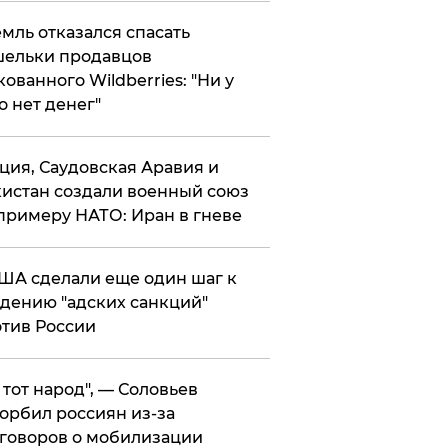
мль отказался спасать
ельки продавцов
кованного Wildberries: "Ни у
о нет денег"
ция, Саудовская Аравия и
истан создали военный союз
примеру НАТО: Иран в гневе
ША сделали еще один шаг к
дению "адских санкций"
тив России
е тот народ", — Соловьев
орбил россиян из-за
говоров о мобилизации