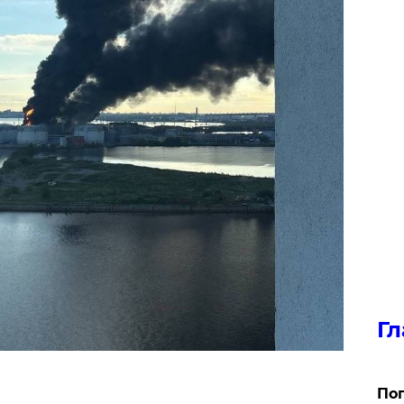
Гл
Поп