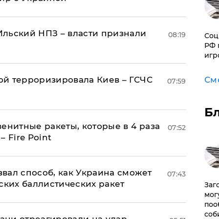
льский НПЗ – власти признали
08:19
Соц
РФ 
игр
См
й терроризировала Киев – ГСЧС
07:59
Б
енитные ракеты, которые в 4 раза
07:52
 Fire Point
вал способ, как Украина сможет
07:43
ских баллистических ракет
Заг
мог
поо
соб