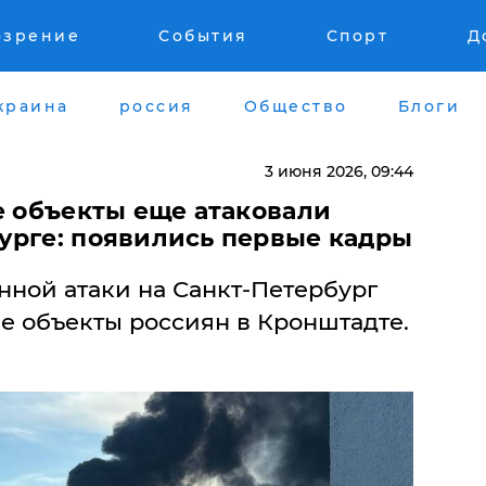
озрение
События
Спорт
Д
краина
россия
Общество
Блоги
3 июня 2026, 09:44
е объекты еще атаковали
урге: появились первые кадры
нной атаки на Санкт-Петербург
 объекты россиян в Кронштадте.