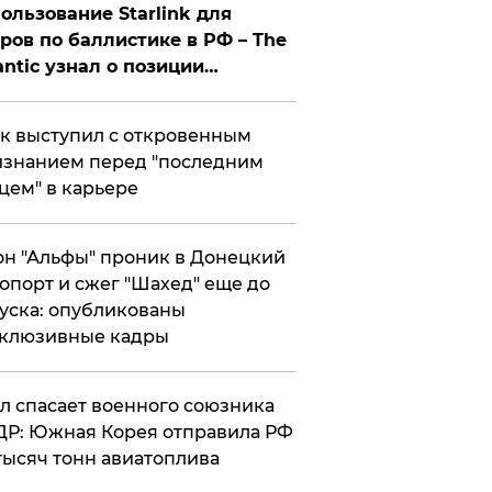
ользование Starlink для
ров по баллистике в РФ – The
antic узнал о позиции
знесмена
к выступил с откровенным
знанием перед "последним
цем" в карьере
н "Альфы" проник в Донецкий
опорт и сжег "Шахед" еще до
уска: опубликованы
склюзивные кадры
ул спасает военного союзника
Р: Южная Корея отправила РФ
тысяч тонн авиатоплива