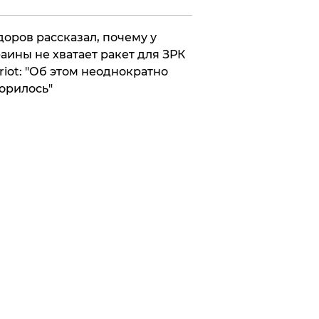
оров рассказал, почему у
аины не хватает ракет для ЗРК
riot: "Об этом неоднократно
орилось"