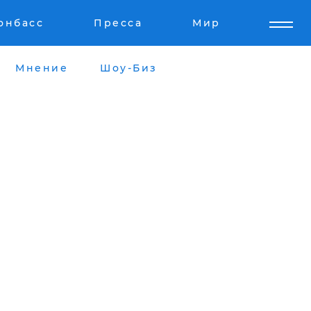
онбасс
Пресса
Мир
Мнение
Шоу-Биз