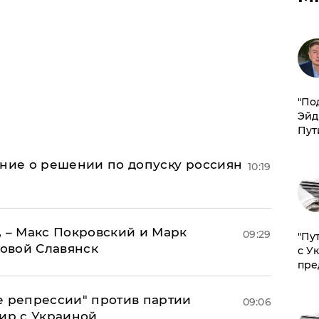
​"По
Эйд
Пут
ение о решении по допуску россиян
10:19
, – Макс Покровский и Марк
09:29
"Пу
овой Славянск
с У
пре
е репрессии" против партии
09:06
мир с Украиной