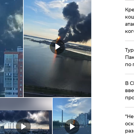
Кре
кош
ата
ког
Тур
Пак
по 
В С
вве
про
​"Н
оск
раз