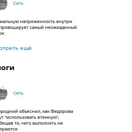
Сеть
иальную напряженность внутри
провоцирует самый неожиданный
ок
отреть ещё
логи
Сеть
ородний объяснил, как Федорова
ут "использовать втемную",
бещав то, чего выполнять не
ираются