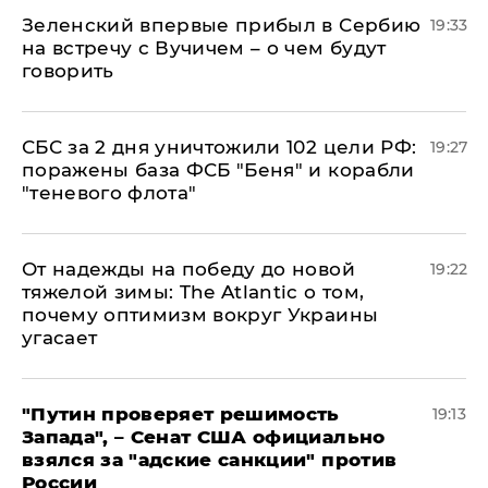
Зеленский впервые прибыл в Сербию
19:33
на встречу с Вучичем – о чем будут
говорить
СБС за 2 дня уничтожили 102 цели РФ:
19:27
поражены база ФСБ "Беня" и корабли
"теневого флота"
От надежды на победу до новой
19:22
тяжелой зимы: The Atlantic о том,
почему оптимизм вокруг Украины
угасает
"Путин проверяет решимость
19:13
Запада", – Сенат США официально
взялся за "адские санкции" против
России