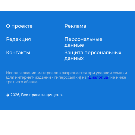
О проекте
Реклама
Редакция
Персональные
данные
Контакты
Защита персональных
данных
Использование материалов разрешается при условии ссылки
(для интернет-изданий - гиперссылки) на "
Диалог.ua
" не ниже
третьего абзаца.
� 2026,
Все права защищены.