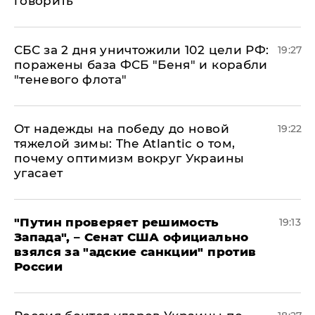
говорить
СБС за 2 дня уничтожили 102 цели РФ:
19:27
поражены база ФСБ "Беня" и корабли
"теневого флота"
От надежды на победу до новой
19:22
тяжелой зимы: The Atlantic о том,
почему оптимизм вокруг Украины
угасает
"Путин проверяет решимость
19:13
Запада", – Сенат США официально
взялся за "адские санкции" против
России