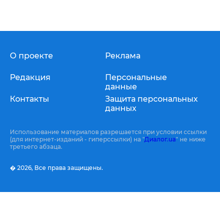
О проекте
Реклама
Редакция
Персональные
данные
Контакты
Защита персональных
данных
Использование материалов разрешается при условии ссылки
(для интернет-изданий - гиперссылки) на "
Диалог.ua
" не ниже
третьего абзаца.
� 2026,
Все права защищены.