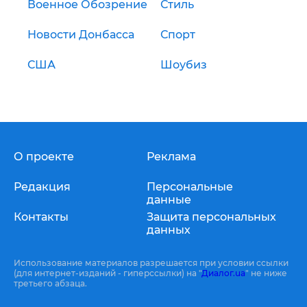
Военное Обозрение
Стиль
Новости Донбасса
Спорт
США
Шоубиз
О проекте
Реклама
Редакция
Персональные
данные
Контакты
Защита персональных
данных
Использование материалов разрешается при условии ссылки
(для интернет-изданий - гиперссылки) на "
Диалог.ua
" не ниже
третьего абзаца.