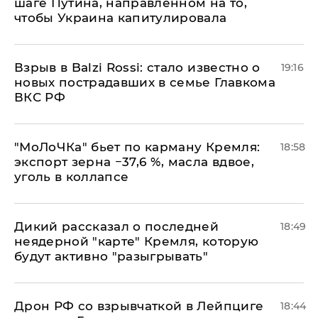
шаге Путина, направленном на то,
чтобы Украина капитулировала
Взрыв в Balzi Rossi: стало известно о
19:16
новых пострадавших в семье Главкома
ВКС РФ
​"МоЛоЧКа" бьет по карману Кремля:
18:58
экспорт зерна −37,6 %, масла вдвое,
уголь в коллапсе
Дикий рассказал о последней
18:49
неядерной "карте" Кремля, которую
будут активно "разыгрывать"
​Дрон РФ со взрывчаткой в Лейпциге
18:44