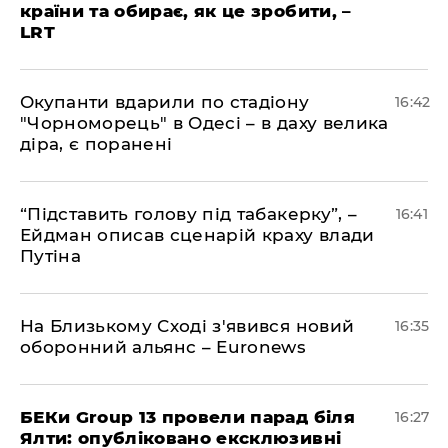
країни та обирає, як це зробити, –
LRT
​Окупанти вдарили по стадіону
16:42
"Чорноморець" в Одесі – в даху велика
діра, є поранені
​“Підставить голову під табакерку”, –
16:41
Ейдман описав сценарій краху влади
Путіна
На Близькому Сході з'явився новий
16:35
оборонний альянс – Euronews
БЕКи Group 13 провели парад біля
16:27
Ялти: опубліковано ексклюзивні