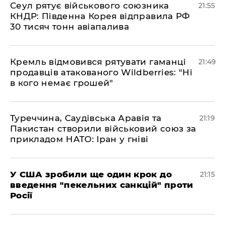
​Сеул рятує військового союзника
21:55
КНДР: Південна Корея відправила РФ
30 тисяч тонн авіапалива
​Кремль відмовився рятувати гаманці
21:49
продавців атакованого Wildberries: "Ні
в кого немає грошей"
​Туреччина, Саудівська Аравія та
21:19
Пакистан створили військовий союз за
прикладом НАТО: Іран у гніві
​У США зробили ще один крок до
21:15
введення "пекельних санкцій" проти
Росії