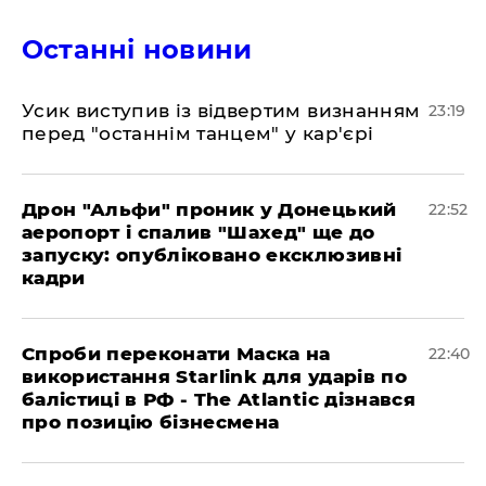
Останні новини
​Усик виступив із відвертим визнанням
23:19
перед "останнім танцем" у кар'єрі
​Дрон "Альфи" проник у Донецький
22:52
аеропорт і спалив "Шахед" ще до
запуску: опубліковано ексклюзивні
кадри
​Спроби переконати Маска на
22:40
використання Starlink для ударів по
балістиці в РФ - The Atlantic дізнався
про позицію бізнесмена