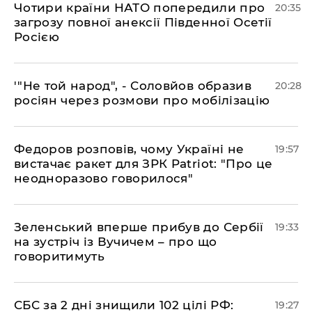
​Чотири країни НАТО попередили про
20:35
загрозу повної анексії Південної Осетії
Росією
​'"Не той народ", - Соловйов образив
20:28
росіян через розмови про мобілізацію
​Федоров розповів, чому Україні не
19:57
вистачає ракет для ЗРК Patriot: "Про це
неодноразово говорилося"
​Зеленський вперше прибув до Сербії
19:33
на зустріч із Вучичем – про що
говоритимуть
​СБС за 2 дні знищили 102 цілі РФ:
19:27