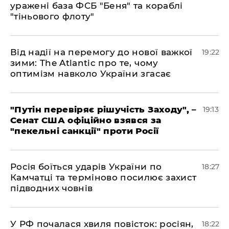
уражені база ФСБ "Беня" та кораблі
"тіньового флоту"
​Від надії на перемогу до нової важкої
19:22
зими: The Atlantic про те, чому
оптимізм навколо України згасає
​"Путін перевіряє рішучість Заходу", –
19:13
Сенат США офіційно взявся за
"пекельні санкції" проти Росії
​Росія боїться ударів України по
18:27
Камчатці та терміново посилює захист
підводних човнів
​У РФ почалася хвиля повісток: росіян,
18:22