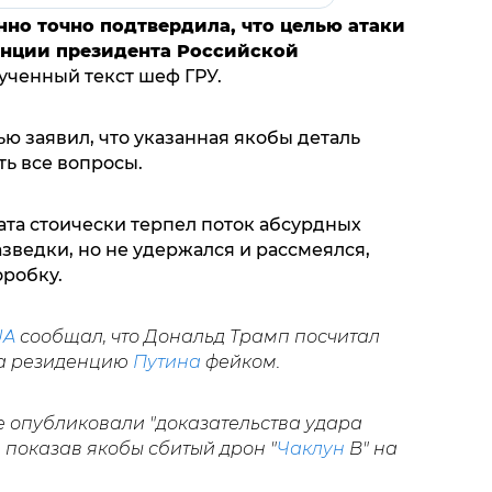
но точно подтвердила, что целью атаки
енции президента Российской
аученный текст шеф ГРУ.
ю заявил, что указанная якобы деталь
ь все вопросы.
ата стоически терпел поток абсурдных
зведки, но не удержался и рассмеялся,
оробку.
UA
сообщал, что Дональд Трамп посчитал
на резиденцию
Путина
фейком.
же опубликовали "доказательства удара
 показав якобы сбитый дрон "
Чаклун
В" на