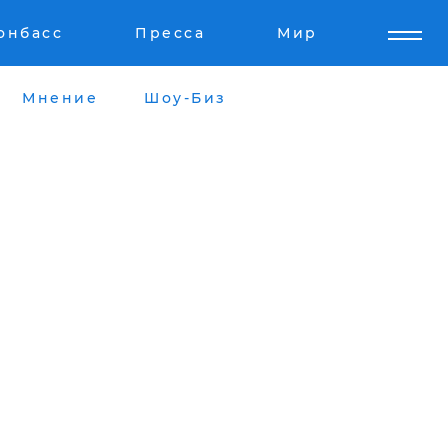
онбасс
Пресса
Мир
Мнение
Шоу-Биз