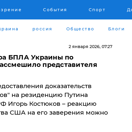
озрение
События
Спорт
Д
краина
россия
Общество
Блоги
2 января 2026, 07:27
ара БПЛА Украины по
рассмешило представителя
доставления доказательств
нов" на резиденцию Путина
РФ Игорь Костюков – реакцию
тва США на его заверения можно