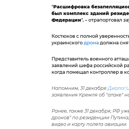
"
Расшифровка безапелляцион
был комплекс зданий резид
Федерации
", – отрапортовал з
Костюков с полной уверенность
украинского
дрона
должна снят
Представитель военного атташ
заявлений шефа российской ра
когда помещал контроллер в к
Напомним, 31 декабря
Диалог.
заявления Кремля об "атаке" 
Ранее, также 31 декабря, РФ у
дронов" по резиденции Путина,
видео и карту полета авиации.