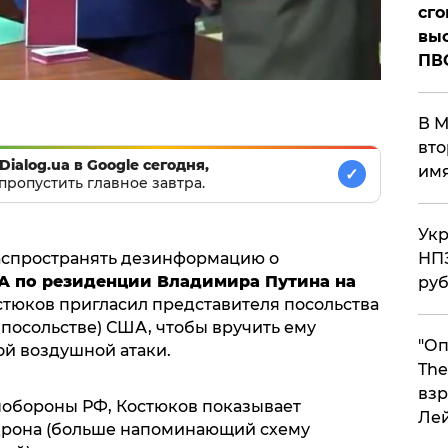
сго
выс
ПВ
В М
вто
Dialog.ua в Google сегодня,
им
✓
пропустить главное завтра.
Укр
аспространять дезинформацию о
НПЗ
А по резиденции Владимира Путина на
ру
остюков пригласил представителя посольства
 посольстве) США, чтобы вручить ему
"Оп
ой воздушной атаки.
The
взр
нобороны РФ, Костюков показывает
Ле
дрона (больше напоминающий схему