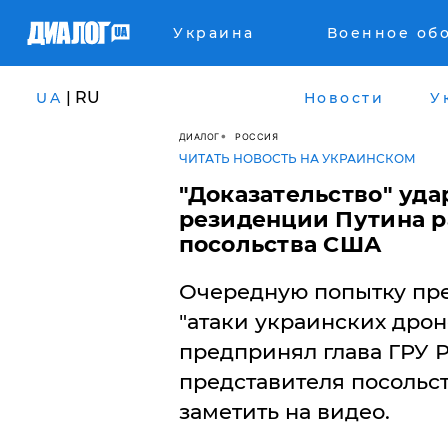
Украина
Военное об
| RU
UA
Новости
У
ДИАЛОГ
РОССИЯ
ЧИТАТЬ НОВОСТЬ НА УКРАИНСКОМ
"Доказательство" уд
резиденции Путина 
посольства США
Очередную попытку пре
"атаки украинских дро
предпринял глава ГРУ 
представителя посольс
заметить на видео.