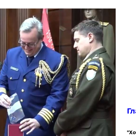
Гл
​"Х