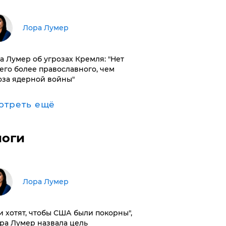
​Лора Лумер
а Лумер об угрозах Кремля: "Нет
его более православного, чем
оза ядерной войны"
отреть ещё
логи
​Лора Лумер
и хотят, чтобы США были покорны",
ора Лумер назвала цель