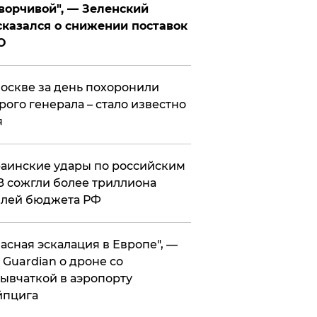
ворчивой", — Зеленский
казался о снижении поставок
О
оскве за день похоронили
рого генерала – стало известно
я
аинские удары по российским
 сожгли более триллиона
блей бюджета РФ
асная эскалация в Европе", —
 Guardian о дроне со
ывчаткой в аэропорту
йпцига