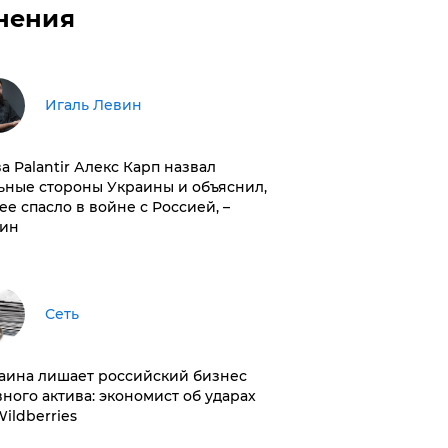
нения
Игаль Левин
ва Palantir Алекс Карп назвал
ьные стороны Украины и объяснил,
 ее спасло в войне с Россией, –
ин
Сеть
раина лишает российский бизнес
вного актива: экономист об ударах
Wildberries