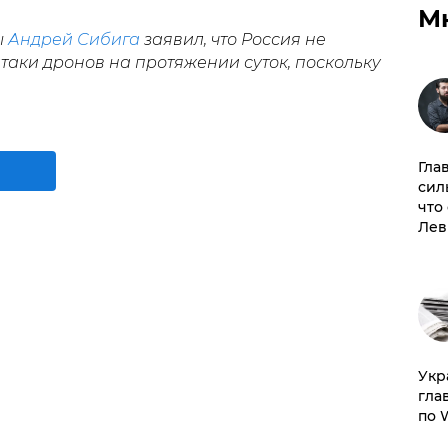
М
ы
Андрей Сибига
заявил, что Россия не
таки дронов на протяжении суток, поскольку
Гла
сил
что
Лев
​Ук
гла
по 