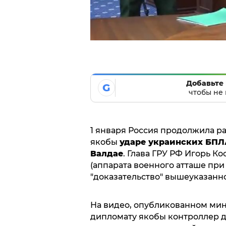
Добавьте 
G
чтобы не 
1 января Россия продолжила р
якобы
ударе украинских БПЛ
Валдае
. Глава ГРУ РФ Игорь К
(аппарата военного атташе при
"доказательство" вышеуказанн
На видео, опубликованном ми
дипломату якобы контроллер 