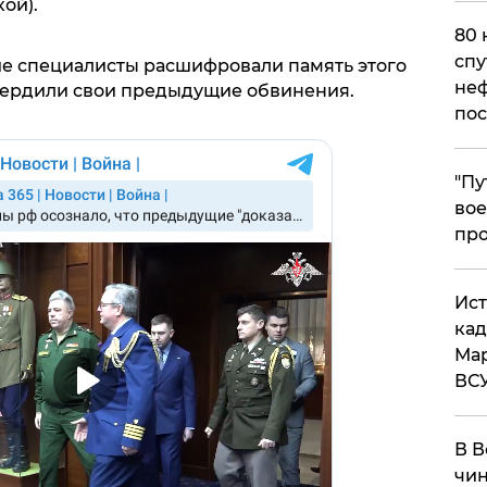
ой).
80 
спу
ие специалисты расшифровали память этого
неф
вердили свои предыдущие обвинения.
пос
​"П
вое
про
​Ис
кад
Мар
ВС
В В
чин