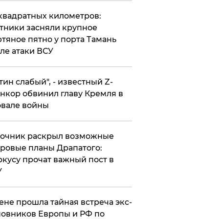
квадратных километров:
тники засняли крупное
тяное пятно у порта Тамань
ле атаки ВСУ
утин слабый", - известный Z-
нкор обвинил главу Кремля в
вале войны
точник раскрыл возможные
ровые планы Драпатого:
кусу прочат важный пост в
У
ене прошла тайная встреча экс-
овников Европы и РФ по