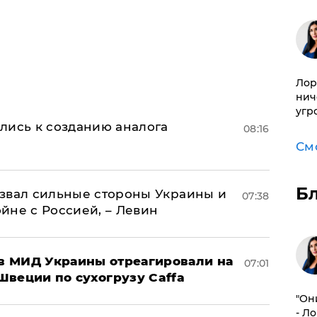
Лор
нич
угр
лись к созданию аналога
08:16
См
Б
назвал сильные стороны Украины и
07:38
ойне с Россией, – Левин
 в МИД Украины отреагировали на
07:01
Швеции по сухогрузу Caffa
"Он
- Л