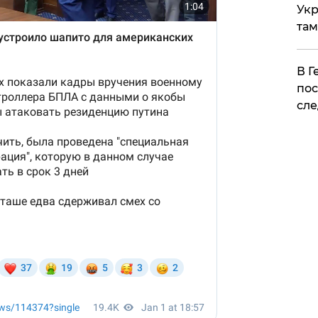
Укр
там
​В 
пос
сле