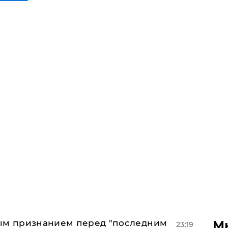
М
ным признанием перед "последним
23:19