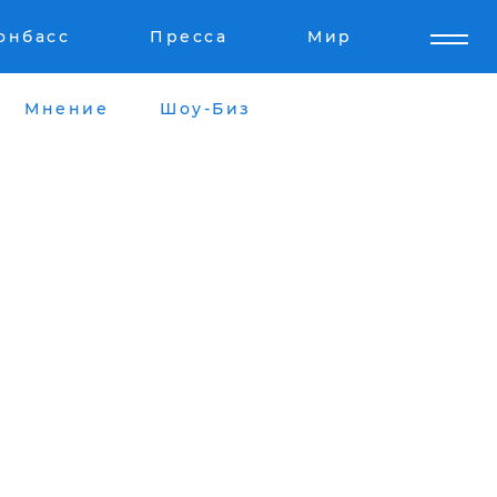
онбасс
Пресса
Мир
Мнение
Шоу-Биз