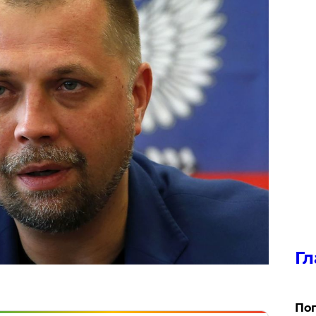
Гл
Поп