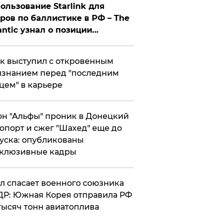
ользование Starlink для
ров по баллистике в РФ – The
antic узнал о позиции
знесмена
к выступил с откровенным
знанием перед "последним
цем" в карьере
н "Альфы" проник в Донецкий
опорт и сжег "Шахед" еще до
уска: опубликованы
склюзивные кадры
ул спасает военного союзника
Р: Южная Корея отправила РФ
тысяч тонн авиатоплива