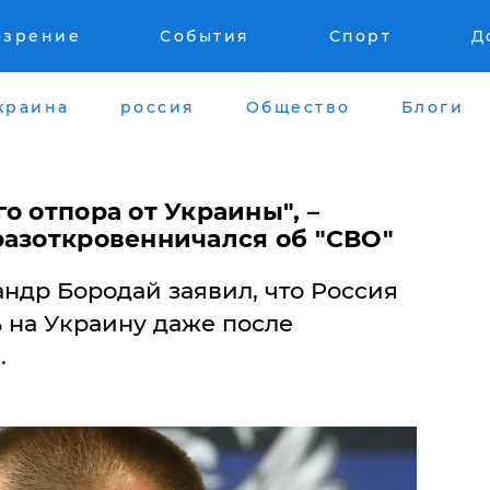
озрение
События
Спорт
Д
краина
россия
Общество
Блоги
о отпора от Украины", –
разоткровенничался об "СВО"
ндр Бородай заявил, что Россия
 на Украину даже после
.