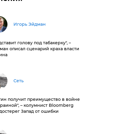
Игорь Эйдман
дставит голову под табакерку", –
ман описал сценарий краха власти
ина
Сеть
тин получит преимущество в войне
краиной", – колумнист Bloomberg
достерег Запад от ошибки