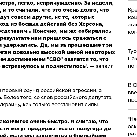
стро, легко, непринужденно. За недели,
Кре
 и то считали, что это очень долго, что
дут совсем другие, не те, которые
кош
ход из боевых действий без Херсона,
ата
редставим… Конечно, мы же собирались
ког
 результате нам пришлось сражаться с
и удержались.
Да, мы за прошедшие три
Тур
тигли довольно высокой ценой некоторых
Пак
м достижением "СВО" является то, что
по 
 встряхнулось и подчистилось
", — заявил
В С
л первый раунд российской агрессии, а
вве
 Более того, со слов российского депутата,
про
Украину, как только восстановит силы.
​"Н
закончится очень быстро. Я считаю, что
оск
сти могут продержаться от полугода до
раз
ной, если она закончится в ближайшее