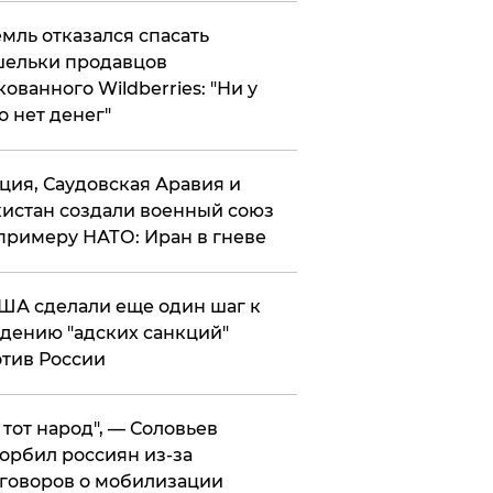
мль отказался спасать
ельки продавцов
кованного Wildberries: "Ни у
о нет денег"
ция, Саудовская Аравия и
истан создали военный союз
примеру НАТО: Иран в гневе
ША сделали еще один шаг к
дению "адских санкций"
тив России
е тот народ", — Соловьев
орбил россиян из-за
говоров о мобилизации