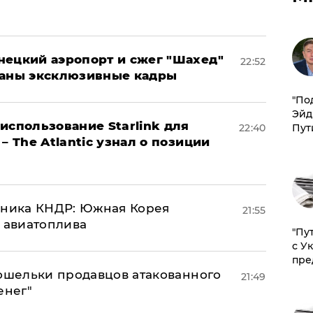
нецкий аэропорт и сжег "Шахед"
22:52
ваны эксклюзивные кадры
​"По
Эйд
использование Starlink для
Пут
22:40
– The Atlantic узнал о позиции
юзника КНДР: Южная Корея
21:55
н авиатоплива
"Пу
с У
пре
кошельки продавцов атакованного
21:49
енег"