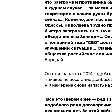
что разгромим противника бы
в худшем случае — за месяцы,
территории в наших руках бу
сейчас… Конечно, для нас вы
Одессы, Николаева трудно п
быстро разгромить ВСУ. Но в
объединенным Западом… Он
с половиной года "СВО" дос
улучшений ситуации… Главны
общество российское сильно
Бородай.
Он признал, что в 2014 году бы
никакое не восстание Донбасса.
РФ намерена снова напасть на 
"
Все это (перемирие — ред.) 
подобного рода договоренно
нескольких лет. За этой вой