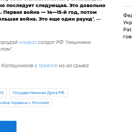
но последует следующая. Это довольно
.. Первая война — 14—15-й год, потом
Фед
ольшая война. Это еще один раунд
", —
Укр
Pat
гов
Бородай
назвал
солдат РФ "лишними
лом".
от Калашников
в тревоге
из-за срыва
У)
Государственная Дума РФ
ойна Украины с Россией