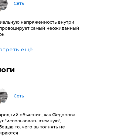
Сеть
иальную напряженность внутри
провоцирует самый неожиданный
ок
отреть ещё
логи
Сеть
ородний объяснил, как Федорова
ут "использовать втемную",
бещав то, чего выполнять не
ираются