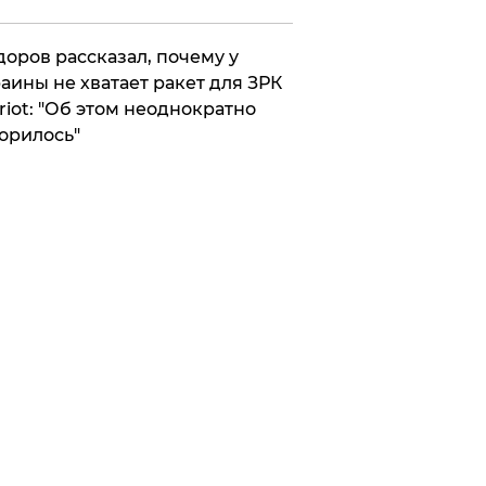
оров рассказал, почему у
аины не хватает ракет для ЗРК
riot: "Об этом неоднократно
орилось"