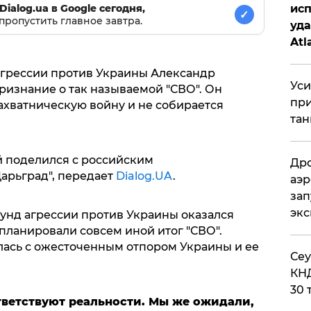
исп
Dialog.ua в Google сегодня,
✓
пропустить главное завтра.
уда
Atl
би
 агрессии против Украины Александр
Уси
ризнание о так называемой "СВО". Он
при
захватническую войну и не собирается
тан
 поделился с российским
Дро
арьград", передает
Dialog.UA
.
аэр
зап
эк
аунд агрессии против Украины оказался
 планировали совсем иной итог "СВО".
улась с ожесточенным отпором Украины и ее
​Се
КНД
30 
ветствуют реальности. Мы же ожидали,